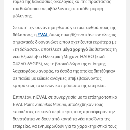
τομέα της θαλάσσιας οικολογίας και της προστασίας
του θαλάσσιου περιβάλλοντος από κάθε μορφή
μόλυνσης.
Σε αυτή την συνάντηση θεσμό για τους ανθρώπους της
θάλασσας, η
EVAL
όπως συνηθίζει να κάνει σε όλες τις
σημαντικές διοργανώσεις που σχετίζονται ευρύτερα με
«τη θάλασσα»
, αποτέλεσε
μέγα χορηγό
διαθέτοντας τη
νέα Εξωλέμβια Ηλεκτρική Μηχανή HAIBO (κωδ.
04360-65GPS), ως το βασικό δώρο της επίσημης
λαχειοφόρου αγοράς, τα έσοδα της οποίας διατέθηκαν
σε παιδιά με ειδικές ανάγκες, επιβεβαιώνοντας
εμπράκτως το κοινωνικό πρόσωπο της εταιρείας.
Επιπλέον, η
EVAL
σε συνεργασία με το επίσημο τοπικό
EVAL Point
Zannikos Marine
, υποδέχθηκαν τους
επισκέπτες σε κοινό περίπτερο, τους προσέφεραν την
δυνατότητα να δουν από κοντά τα νέα προϊόντα της
εταιρείας, να ενημερωθούν για τα χαρακτηριστικά τους