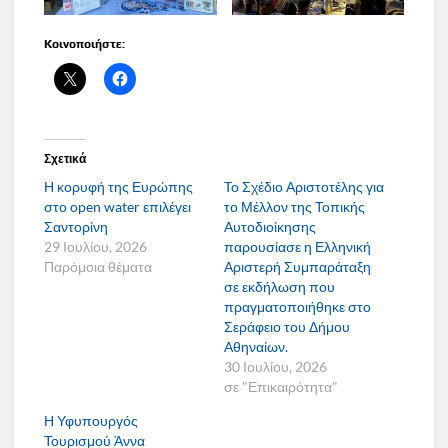
Κοινοποιήστε:
Σχετικά
Η κορυφή της Ευρώπης
To Σχέδιο Αριστοτέλης για
στο open water επιλέγει
το Μέλλον της Τοπικής
Σαντορίνη
Αυτοδιοίκησης
29 Ιουλίου, 2026
παρουσίασε η Ελληνική
Παρόμοια θέματα
Αριστερή Συμπαράταξη
σε εκδήλωση που
πραγματοποιήθηκε στο
Σεράφειο του Δήμου
Αθηναίων.
30 Ιουλίου, 2026
σε "Επικαιρότητα"
Η Υφυπουργός
Τουρισμού Άννα