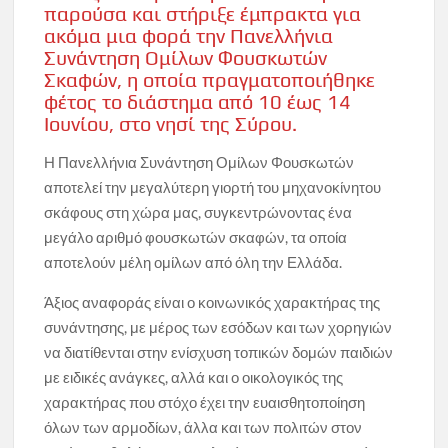
παρούσα και στήριξε έμπρακτα για
ακόμα μια φορά την Πανελλήνια
Συνάντηση Ομίλων Φουσκωτών
Σκαφών, η οποία πραγματοποιήθηκε
φέτος το διάστημα από 10 έως 14
Ιουνίου, στο νησί της Σύρου.
Η Πανελλήνια Συνάντηση Ομίλων Φουσκωτών
αποτελεί την μεγαλύτερη γιορτή του μηχανοκίνητου
σκάφους στη χώρα μας, συγκεντρώνοντας ένα
μεγάλο αριθμό φουσκωτών σκαφών, τα οποία
αποτελούν μέλη ομίλων από όλη την Ελλάδα.
Άξιος αναφοράς είναι ο κοινωνικός χαρακτήρας της
συνάντησης, με μέρος των εσόδων και των χορηγιών
να διατίθενται στην ενίσχυση τοπικών δομών παιδιών
με ειδικές ανάγκες, αλλά και ο οικολογικός της
χαρακτήρας που στόχο έχει την ευαισθητοποίηση
όλων των αρμοδίων, άλλα και των πολιτών στον