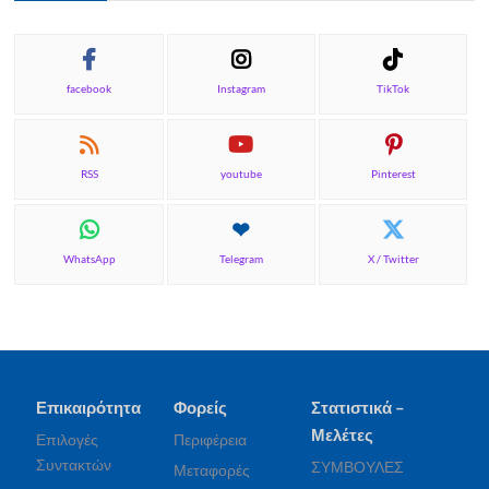
facebook
Instagram
TikTok
RSS
youtube
Pinterest
WhatsApp
Telegram
X / Twitter
Επικαιρότητα
Φορείς
Στατιστικά –
Μελέτες
Επιλογές
Περιφέρεια
Συντακτών
ΣΥΜΒΟΥΛΕΣ
Μεταφορές