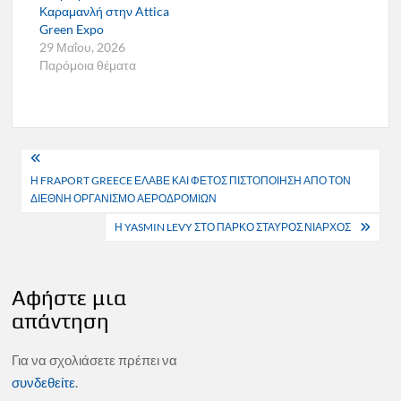
Καραμανλή στην Attica
Green Expo
29 Μαΐου, 2026
Παρόμοια θέματα
Πλοήγηση
Η FRAPORT GREECE ΕΛΑΒΕ ΚΑΙ ΦΕΤΟΣ ΠΙΣΤΟΠΟΙΗΣΗ ΑΠΟ ΤΟΝ
άρθρων
ΔΙΕΘΝΗ ΟΡΓΑΝΙΣΜΟ ΑΕΡΟΔΡΟΜΙΩΝ
Η YASMIN LEVY ΣΤΟ ΠΑΡΚΟ ΣΤΑΥΡΟΣ ΝΙΑΡΧΟΣ
Αφήστε μια
απάντηση
Για να σχολιάσετε πρέπει να
συνδεθείτε
.