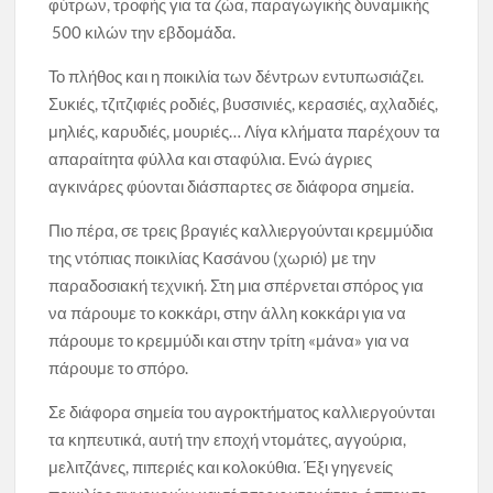
φύτρων, τροφής για τα ζώα, παραγωγικής δυναμικής
500 κιλών την εβδομάδα.
Το πλήθος και η ποικιλία των δέντρων εντυπωσιάζει.
Συκιές, τζιτζιφιές ροδιές, βυσσινιές, κερασιές, αχλαδιές,
μηλιές, καρυδιές, μουριές… Λίγα κλήματα παρέχουν τα
απαραίτητα φύλλα και σταφύλια. Ενώ άγριες
αγκινάρες φύονται διάσπαρτες σε διάφορα σημεία.
Πιο πέρα, σε τρεις βραγιές καλλιεργούνται κρεμμύδια
της ντόπιας ποικιλίας Κασάνου (χωριό) με την
παραδοσιακή τεχνική. Στη μια σπέρνεται σπόρος για
να πάρουμε το κοκκάρι, στην άλλη κοκκάρι για να
πάρουμε το κρεμμύδι και στην τρίτη «μάνα» για να
πάρουμε το σπόρο.
Σε διάφορα σημεία του αγροκτήματος καλλιεργούνται
τα κηπευτικά, αυτή την εποχή ντομάτες, αγγούρια,
μελιτζάνες, πιπεριές και κολοκύθια. Έξι γηγενείς