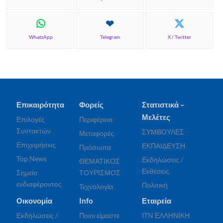
WhatsApp
Telegram
X / Twitter
Επικαιρότητα
Φορείς
Στατιστικά –
Μελέτες
Επιλογές
Περιφέρεια
Συντακτών
ΣΥΜΒΟΥΛΕΣ
Μεταφορές
Επιχειρήσεις
ΕΚΠΑΙΔΕΥΣΗ
Πρόσωπα
Top News
Εκδηλώσεις /
ΘΕΜΑΤΙΚΟΣ
Εκθέσεις
Σημεία
ΤΟΥΡΙΣΜΟΣ
ενδιαφέροντος
Πολιτική
Τεχνολογία
Οικονομία
Info
Εταιρεία
Εκδηλώσεις /
Ποιοι είμαστε
ITN ΕΛΛΗΝΙΚΗ