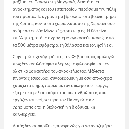
μαζί με τον Παναγιώτη Μαγγανά, ιδιοκτήτη του
αγροκτήματος και του εστιατορίου, περάσαμε την πύλη
του πρώτου. Το αγρόκτημα βρίσκεται στο βόρειο τμήμα
της Κρήτης, κοντά στο χωριό Χαρασό της Χερσονήσου,
ανάμεσα σε δύο Μινωικές φρυκτωρίες. Η θέα είναι
επιβλητική, από το αγρόκτημα αγναντεύει κανείς, από
τα 500 μέτρα υψόμετρο, τη θάλασσα και το νησί Ντία.
Στην πρώτη ξενάγησή μου, τον Φεβρουάριο, ομολογώ
πως δεν αντιλήφθηκα πλήρως τη φιλοσοφία και τον
ολιστικό χαρακτήρα του αγροκτήματος. Μάλιστα
πίνοντας τσικουδιά, συνοδευόμενη με όσα απλόχερα
χαρίζει το κτήμα, παρέα με τον αδελφό του Γιώργο,
εξαιρετικό μελισσοκόμο, και τους ανθρώπους που
εργάζονται εκεί, ρώτησα τον Παναγιώτη αν
χρησιμοποιείται η βιολογική ή η βιοδυναμική
καλλιέργεια.
Αυτός δεν αποκρίθηκε, προφανώς για να αναζητήσω