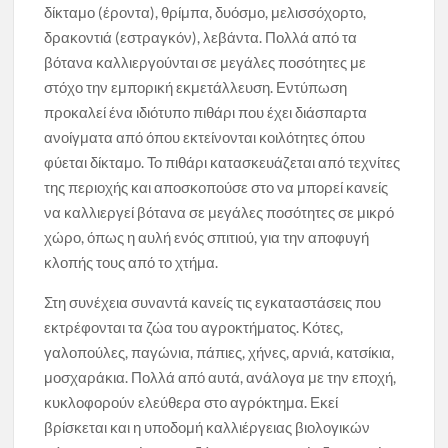
δίκταμο (έροντα), θρίμπα, δυόσμο, μελισσόχορτο,
δρακοντιά (εστραγκόν), λεβάντα. Πολλά από τα
βότανα καλλιεργούνται σε μεγάλες ποσότητες με
στόχο την εμπορική εκμετάλλευση. Εντύπωση
προκαλεί ένα ιδιότυπο πιθάρι που έχει διάσπαρτα
ανοίγματα από όπου εκτείνονται κοιλότητες όπου
φύεται δίκταμο. Το πιθάρι κατασκευάζεται από τεχνίτες
της περιοχής και αποσκοπούσε στο να μπορεί κανείς
να καλλιεργεί βότανα σε μεγάλες ποσότητες σε μικρό
χώρο, όπως η αυλή ενός σπιτιού, για την αποφυγή
κλοπής τους από το χτήμα.
Στη συνέχεια συναντά κανείς τις εγκαταστάσεις που
εκτρέφονται τα ζώα του αγροκτήματος. Κότες,
γαλοπούλες, παγώνια, πάπιες, χήνες, αρνιά, κατσίκια,
μοσχαράκια. Πολλά από αυτά, ανάλογα με την εποχή,
κυκλοφορούν ελεύθερα στο αγρόκτημα. Εκεί
βρίσκεται και η υποδομή καλλιέργειας βιολογικών