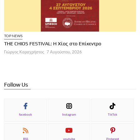
TOP NEWS
THE CHIOS FESTIVAL: Η Χίος στο Επίκεντρο
Α
Γιώργος Καραχρήστος
7 Αυγούστου, 2026
Π
Γ
Follow Us
facebook
Instagram
TikTok
RSS
youtube
Pinterest