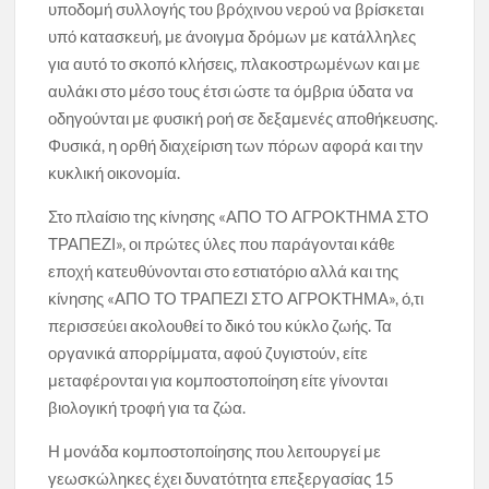
υποδομή συλλογής του βρόχινου νερού να βρίσκεται
υπό κατασκευή, με άνοιγμα δρόμων με κατάλληλες
για αυτό το σκοπό κλήσεις, πλακοστρωμένων και με
αυλάκι στο μέσο τους έτσι ώστε τα όμβρια ύδατα να
οδηγούνται με φυσική ροή σε δεξαμενές αποθήκευσης.
Φυσικά, η ορθή διαχείριση των πόρων αφορά και την
κυκλική οικονομία.
Στο πλαίσιο της κίνησης «ΑΠΟ ΤΟ ΑΓΡΟΚΤΗΜΑ ΣΤΟ
ΤΡΑΠΕΖΙ», οι πρώτες ύλες που παράγονται κάθε
εποχή κατευθύνονται στο εστιατόριο αλλά και της
κίνησης «ΑΠΟ ΤΟ ΤΡΑΠΕΖΙ ΣΤΟ ΑΓΡΟΚΤΗΜΑ», ό,τι
περισσεύει ακολουθεί το δικό του κύκλο ζωής. Τα
οργανικά απορρίμματα, αφού ζυγιστούν, είτε
μεταφέρονται για κομποστοποίηση είτε γίνονται
βιολογική τροφή για τα ζώα.
Η μονάδα κομποστοποίησης που λειτουργεί με
γεωσκώληκες έχει δυνατότητα επεξεργασίας 15