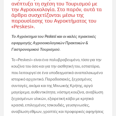
ανέπτυξα τη σχέση του Τουρισμού με
την Αγροοικολογία. Στο παρόν, αυτά τα
άρθρα συσχετίζονται μέσω της
παρουσίασης του Αγροκτήματος του
«Peskesi».
Το Αγρόκτημα του Peskesi και οι καλές πρακτικές
εφαρμογής Αγροοικολογικών Πρακτικών &
Γαστρονομικού Τουρισμού
.
Το «Peskesi» είναι ένα πολυβραβευμένο, τόσο για την
κουζίνα του όσο και για την αισθητική του, εστιατόριο,
που λειτουργεί σε ένα υποδειγματικά αναπαλαιωμένο
ιστορικό αρχοντικό. Παραδοσιακές, ξεχασμένες
συνταγές, ακόμα και της Μινωικής Κρήτης, αργό
μαγείρεμα, αυθεντικότητα, νόστιμη κουζίνα, αναβίωση
ξεχασμένων υλικών, εξαιρετική κάβα με κρητικά
κρασιά, επιλεγμένες τσικουδιές, γευσιγνωσίες,
αναβίωση εθίμων, γραπτές και προφορικές αφηγήσεις