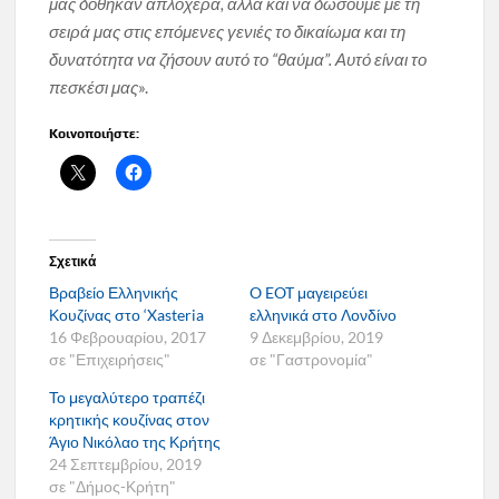
μας δόθηκαν απλόχερα, αλλά και να δώσουμε με τη
σειρά μας στις επόμενες γενιές το δικαίωμα και τη
δυνατότητα να ζήσουν αυτό το “θαύμα”. Αυτό είναι το
πεσκέσι μας
».
Κοινοποιήστε:
Σχετικά
Βραβείο Ελληνικής
O EOT μαγειρεύει
Κουζίνας στο ‘Xasteria
ελληνικά στο Λονδίνο
16 Φεβρουαρίου, 2017
9 Δεκεμβρίου, 2019
σε "Επιχειρήσεις"
σε "Γαστρονομία"
Το μεγαλύτερο τραπέζι
κρητικής κουζίνας στον
Άγιο Νικόλαο της Κρήτης
24 Σεπτεμβρίου, 2019
σε "Δήμος-Κρήτη"