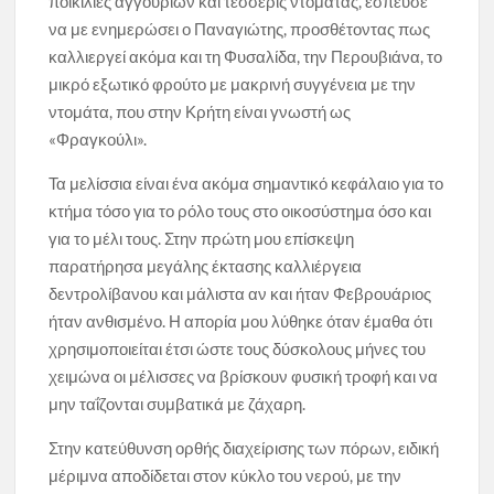
ποικιλίες αγγουριών και τέσσερις ντομάτας, έσπευσε
να με ενημερώσει ο Παναγιώτης, προσθέτοντας πως
καλλιεργεί ακόμα και τη Φυσαλίδα, την Περουβιάνα, το
μικρό εξωτικό φρούτο με μακρινή συγγένεια με την
ντομάτα, που στην Κρήτη είναι γνωστή ως
«Φραγκούλι».
Τα μελίσσια είναι ένα ακόμα σημαντικό κεφάλαιο για το
κτήμα τόσο για το ρόλο τους στο οικοσύστημα όσο και
για το μέλι τους. Στην πρώτη μου επίσκεψη
παρατήρησα μεγάλης έκτασης καλλιέργεια
δεντρολίβανου και μάλιστα αν και ήταν Φεβρουάριος
ήταν ανθισμένο. Η απορία μου λύθηκε όταν έμαθα ότι
χρησιμοποιείται έτσι ώστε τους δύσκολους μήνες του
χειμώνα οι μέλισσες να βρίσκουν φυσική τροφή και να
μην ταΐζονται συμβατικά με ζάχαρη.
Στην κατεύθυνση ορθής διαχείρισης των πόρων, ειδική
μέριμνα αποδίδεται στον κύκλο του νερού, με την