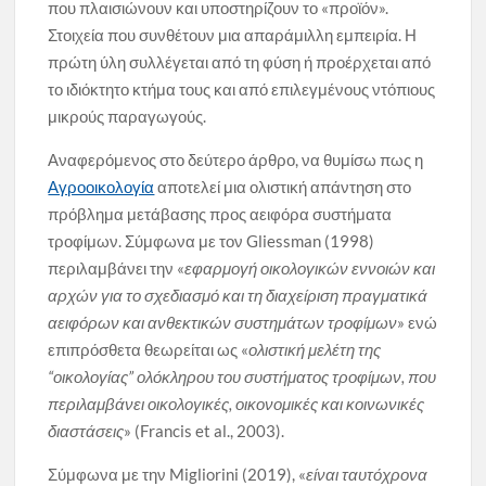
που πλαισιώνουν και υποστηρίζουν το «προϊόν».
Στοιχεία που συνθέτουν μια απαράμιλλη εμπειρία. Η
πρώτη ύλη συλλέγεται από τη φύση ή προέρχεται από
το ιδιόκτητο κτήμα τους και από επιλεγμένους ντόπιους
μικρούς παραγωγούς.
Αναφερόμενος στο δεύτερο άρθρο, να θυμίσω πως η
Αγροοικολογία
αποτελεί μια ολιστική απάντηση στο
πρόβλημα μετάβασης προς αειφόρα συστήματα
τροφίμων. Σύμφωνα με τον Gliessman (1998)
περιλαμβάνει την «
εφαρμογή οικολογικών εννοιών και
αρχών για το σχεδιασμό και τη διαχείριση πραγματικά
αειφόρων και ανθεκτικών συστημάτων τροφίμων
» ενώ
επιπρόσθετα θεωρείται ως «
ολιστική μελέτη της
“οικολογίας” ολόκληρου του συστήματος τροφίμων, που
περιλαμβάνει οικολογικές, οικονομικές και κοινωνικές
διαστάσεις
» (Francis et al., 2003).
Σύμφωνα με την Migliorini (2019), «
είναι ταυτόχρονα