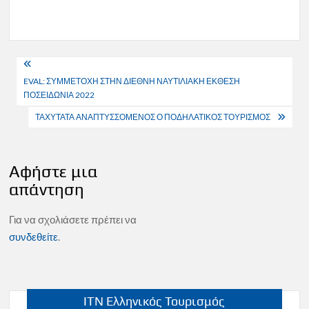
Πλοήγηση
EVAL: ΣΥΜΜΕΤΟΧΗ ΣΤΗΝ ΔΙΕΘΝΗ ΝΑΥΤΙΛΙΑΚΗ ΕΚΘΕΣΗ
άρθρων
ΠΟΣΕΙΔΩΝΙΑ 2022
ΤΑΧΥΤΑΤΑ ΑΝΑΠΤΥΣΣΟΜΕΝΟΣ Ο ΠΟΔΗΛΑΤΙΚΟΣ ΤΟΥΡΙΣΜΟΣ
Αφήστε μια
απάντηση
Για να σχολιάσετε πρέπει να
συνδεθείτε
.
ITN Ελληνικός Τουρισμός