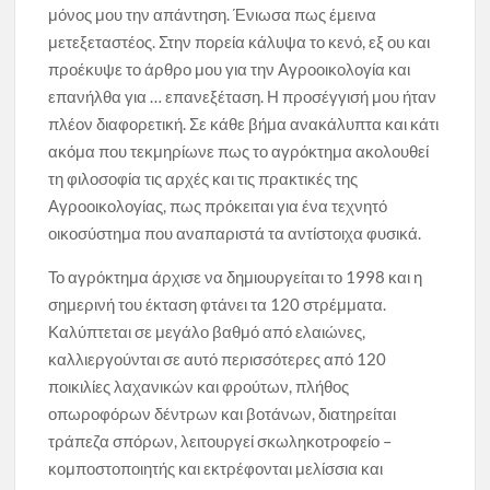
μόνος μου την απάντηση. Ένιωσα πως έμεινα
μετεξεταστέος. Στην πορεία κάλυψα το κενό, εξ ου και
προέκυψε το άρθρο μου για την Αγροοικολογία και
επανήλθα για … επανεξέταση. Η προσέγγισή μου ήταν
πλέον διαφορετική. Σε κάθε βήμα ανακάλυπτα και κάτι
ακόμα που τεκμηρίωνε πως το αγρόκτημα ακολουθεί
τη φιλοσοφία τις αρχές και τις πρακτικές της
Αγροοικολογίας, πως πρόκειται για ένα τεχνητό
οικοσύστημα που αναπαριστά τα αντίστοιχα φυσικά.
Το αγρόκτημα άρχισε να δημιουργείται το 1998 και η
σημερινή του έκταση φτάνει τα 120 στρέμματα.
Καλύπτεται σε μεγάλο βαθμό από ελαιώνες,
καλλιεργούνται σε αυτό περισσότερες από 120
ποικιλίες λαχανικών και φρούτων, πλήθος
οπωροφόρων δέντρων και βοτάνων, διατηρείται
τράπεζα σπόρων, λειτουργεί σκωληκοτροφείο –
κομποστοποιητής και εκτρέφονται μελίσσια και