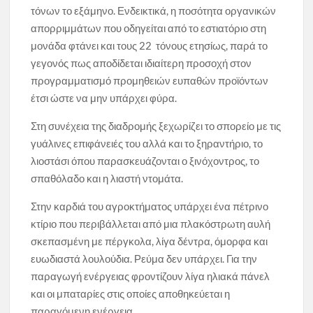
τόνων το εξάμηνο. Ενδεικτικά, η ποσότητα οργανικών
απορριμμάτων που οδηγείται από το εστιατόριο στη
μονάδα φτάνει και τους 22 τόνους ετησίως, παρά το
γεγονός πως αποδίδεται ιδιαίτερη προσοχή στον
προγραμματισμό προμηθειών ευπαθών προϊόντων
έτσι ώστε να μην υπάρχει φύρα.
Στη συνέχεια της διαδρομής ξεχωρίζει το σπορείο με τις
γυάλινες επιφάνειές του αλλά και το ξηραντήριο, το
λιοστάσι όπου παρασκευάζονται ο ξινόχοντρος, το
σπαθόλαδο και η λιαστή ντομάτα.
Στην καρδιά του αγροκτήματος υπάρχει ένα πέτρινο
κτίριο που περιβάλλεται από μια πλακόστρωτη αυλή
σκεπασμένη με πέργκολα, λίγα δέντρα, όμορφα και
ευωδιαστά λουλούδια. Ρεύμα δεν υπάρχει. Για την
παραγωγή ενέργειας φροντίζουν λίγα ηλιακά πάνελ
και οι μπαταρίες στις οποίες αποθηκεύεται η
παραγόμενη ενέργεια.