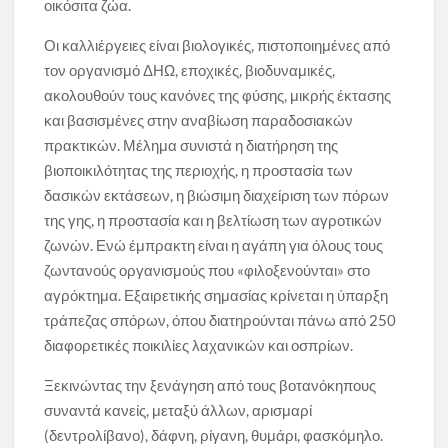
οικόσιτα ζώα.
Οι καλλιέργειες είναι βιολογικές, πιστοποιημένες από
τον οργανισμό ΔΗΩ, εποχικές, βιοδυναμικές,
ακολουθούν τους κανόνες της φύσης, μικρής έκτασης
και βασισμένες στην αναβίωση παραδοσιακών
πρακτικών. Μέλημα συνιστά η διατήρηση της
βιοποικιλότητας της περιοχής, η προστασία των
δασικών εκτάσεων, η βιώσιμη διαχείριση των πόρων
της γης, η προστασία και η βελτίωση των αγροτικών
ζωνών. Ενώ έμπρακτη είναι η αγάπη για όλους τους
ζωντανούς οργανισμούς που «φιλοξενούνται» στο
αγρόκτημα. Εξαιρετικής σημασίας κρίνεται η ύπαρξη
τράπεζας σπόρων, όπου διατηρούνται πάνω από 250
διαφορετικές ποικιλίες λαχανικών και οσπρίων.
Ξεκινώντας την ξενάγηση από τους βοτανόκηπους
συναντά κανείς, μεταξύ άλλων, αρισμαρί
(δεντρολίβανο), δάφνη, ρίγανη, θυμάρι, φασκόμηλο.