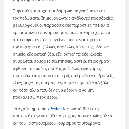
Στην αυλή υπάρχει υποδομή για μαγειρέματα και
τραπεζώματα, δημιουργώντας ανάλογες προσδοκίες,
με ξυλόφουρνο, παραδοσιακές πυροστιές, τσικάλια΄,
κρεμασμένα «φανάρια» τροφίμων, πιθάρια χωμένα
στο έδαφος εν είδει ψυγείων, μια μοναστηριακή
τραπεζαρία και ξύλινες καρέκλες γύρω της. Ιδανικό
σημείο, εξαιρετική θέα, εξαιρετική παρέα, ωραίοι
άνθρωποι, σοβαρές συζητήσεις, αστεία, πειράγματα,
άφθονη τσικουδιά, πλήθος μεζέδων, αγκινάρες,
τυροζούλι (παραδοσιακό τυρί), παξιμάδια για βραβείο,
ελιές, αυγά της ημέρας τηγανητά σε φωτά από ξύλα
και τόσα άλλα που δεν αναφέρω για να μην
προκαλέσω περαιτέρω…
Το αγρόκτημα του
«Peskesi»
συνιστά βέλτιστη
πρακτική στην κατεύθυνση της Αγροοικολογίας αλλά
και του Γαστρονομικού Τουρισμού ταυτόχρονα.