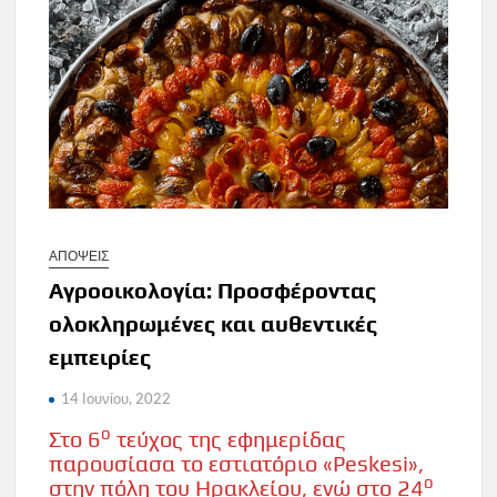
ΑΠΟΨΕΙΣ
Αγροοικολογία: Προσφέροντας
ολοκληρωμένες και αυθεντικές
εμπειρίες
14 Ιουνίου, 2022
ο
Στο 6
τεύχος της εφημερίδας
παρουσίασα το εστιατόριο «Peskesi»,
ο
στην πόλη του Ηρακλείου, ενώ στο 24