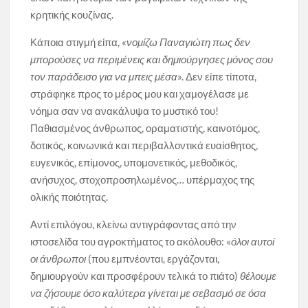
κρητικής κουζίνας.
Κάποια στιγμή είπα, «
νομίζω Παναγιώτη πως δεν
μπορούσες να περιμένεις και δημιούργησες μόνος σου
τον παράδεισο για να μπεις μέσα
». Δεν είπε τίποτα,
στράφηκε προς το μέρος μου και χαμογέλασε με
νόημα σαν να ανακάλυψα το μυστικό του!
Παθιασμένος άνθρωπος, οραματιστής, καινοτόμος,
δοτικός, κοινωνικά και περιβαλλοντικά ευαίσθητος,
ευγενικός, επίμονος, υπομονετικός, μεθοδικός,
ανήσυχος, στοχοπροσηλωμένος… υπέρμαχος της
ολικής ποιότητας.
Αντί επιλόγου, κλείνω αντιγράφοντας από την
ιστοσελίδα του αγροκτήματος το ακόλουθο: «
όλοι αυτοί
οι άνθρωποι
(που εμπνέονται, εργάζονται,
δημιουργούν και προσφέρουν τελικά το πιάτο)
θέλουμε
να ζήσουμε όσο καλύτερα γίνεται με σεβασμό σε όσα