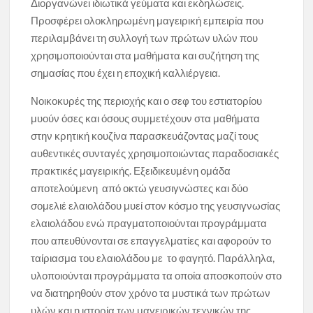
Διοργανώνει ιδιωτικά γεύματα και εκδηλώσεις.
Προσφέρει ολοκληρωμένη μαγειρική εμπειρία που
περιλαμβάνει τη συλλογή των πρώτων υλών που
χρησιμοποιούνται στα μαθήματα και συζήτηση της
σημασίας που έχει η εποχική καλλιέργεια.
Νοικοκυρές της περιοχής και ο σεφ του εστιατορίου
μυούν όσες και όσους συμμετέχουν στα μαθήματα
στην κρητική κουζίνα παρασκευάζοντας μαζί τους
αυθεντικές συνταγές χρησιμοποιώντας παραδοσιακές
πρακτικές μαγειρικής. Εξειδικευμένη ομάδα
αποτελούμενη από οκτώ γευσιγνώστες και δύο
σομελιέ ελαιολάδου μυεί στον κόσμο της γευσιγνωσίας
ελαιολάδου ενώ πραγματοποιούνται προγράμματα
που απευθύνονται σε επαγγελματίες και αφορούν το
ταίριασμα του ελαιολάδου με το φαγητό. Παράλληλα,
υλοποιούνται προγράμματα τα οποία αποσκοπούν στο
να διατηρηθούν στον χρόνο τα μυστικά των πρώτων
υλών και η ιστορία των μαγειρικών τεχνικών της