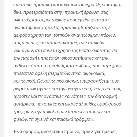
επιστήμη, πρακτική και κοινωνικό κίνημα
Ως επιστήμη,
δίνει προτεραιότητα στην πρακτική έρευνα, στις
ολιστικές και συμμετοχικές προσεγγίσεις και στη
διεπιστημονικότητα. Ως πρακτική, βασίζεται στην
αειφόρο χρήση των τοπικών ανανεώσιμων πόρων,
στις γνώσεις και προτεραιότητες των τοπικών
γεωργών, στη συνετή χρήση της βιοποικιλότητας για
την παροχή υπηρεσιών οικοσυστήματος και την
ανθεκτικότητα του, καθώς και σε λύσεις που παρέχουν
πολλαπλά οφέλη (περιβαλλοντικά, οικονομικά,
κοινωνικά). Ως κοινωνικό κίνημα, υπερασπίζεται τους
μικροκαλλιεργητές και την οικογενειακή γεωργία, τους
αγρότες και τις αγροτικές κοινότητες, την διατροφική
αυτάρκεια, τις τοπικές και μικρές αλυσίδες εφοδιασμού
τροφίμων, την ποικιλία των ντόπιων σπόρων και
φυλών, τα υγιεινά και ποιοτικά τρόφιμα.
».
Ένα όμορφο, ανοιξιάτικο πρωινό, πριν λίγες ημέρες,