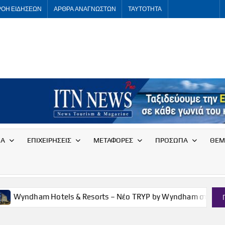
ΡΟΗ ΕΙΔΗΣΕΩΝ
ΑΡΘΡΑ ΑΝΑΓΝΩΣΤΩΝ
ΤΑΥΤΟΤΗΤΑ
ITNNEWS
International
Tourism
News
ΙΑ
ΕΠΙΧΕΙΡΗΣΕΙΣ
ΜΕΤΑΦΟΡΕΣ
ΠΡΟΣΩΠΑ
ΘΕΜ
 & Resorts – Νέο TRYP by Wyndham στη Χάγη, σε ιστορικό παρ