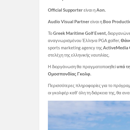
Official Supporter
είναι η
Aon.
Audio Visual Partner
είναι η
Boo Producti
Το
Greek
Maritime
Golf
Event
,
διοργανώνε
αναγνωρισμένου Έλληνα PGA golfer,
Θάνο
sports marketing agency της
ActiveMedia 
στελέχη της ελληνικής ναυτιλίας.
Η διοργάνωση θα πραγματοποιηθεί
υπό τ
Ομοσπονδίας Γκολφ.
Περισσότερες πληροφορίες για το πρόγραμμ
οι γκολφέρ καθ’ όλη τη διάρκεια της, θα α