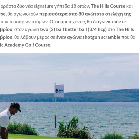
 φοράστα δύο νέα signature γήπεδα 18 οπών,
The Hills Course
και
rse,
θα αγωνιστούν
περισσότερα από 80 ανώτατα στελέχη της
,
των τεσσάρων ατόμων. Οι συμμετέχοντες θα διαγωνιστούν σε
βρίου
, στον αγώνα
two (2) ball better ball (3/4 hcp)
στο
The Hills
βρίου,
θα λάβουν μέρος σε
έναν αγώνα shotgun scramble
που θα
ic Academy Golf Course.