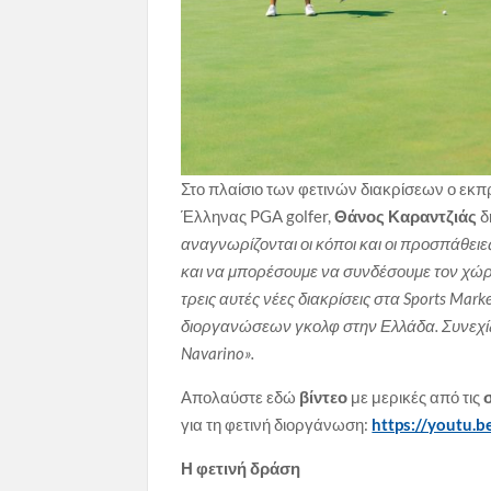
Στο πλαίσιο των φετινών διακρίσεων ο εκ
Έλληνας PGA golfer,
Θάνος Καραντζιάς
δ
αναγνωρίζονται οι κόποι και οι προσπάθει
και να μπορέσουμε να συνδέσουμε τον χώρο 
τρεις αυτές νέες διακρίσεις στα
Sports
Marke
διοργανώσεων γκολφ στην Ελλάδα. Συνεχίζ
Navarino
».
Απολαύστε εδώ
βίντεο
με μερικές από τις
σ
για τη φετινή διοργάνωση:
https://youtu.
Η φετινή δράση