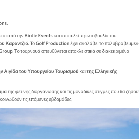
ons.
ται από την
Birdie
Events
και αποτελεί πρωτοβουλία του
υ Καραντζιά.
Το
Golf Production
έχει αναλάβει το πολυβραβευμέν
Group.
Tο τουρνουά απευθύνεται αποκλειστικά σε διακεκριμένα
ην Αιγίδα του Υπουργείου Τουρισμού
και
της Ελληνικής
α της φετινής διοργάνωσης και τις μοναδικές στιγμές που θα ζήσου
νακοινωθούν τις επόμενες εβδομάδες.