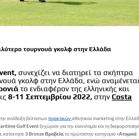
Καλύτερο τουρνουά γκολφ στην Ελλάδα
vent,
συνεχίζει να διατηρεί τα σκήπτρα
ρνουά γκολφ στην Ελλάδα, ενώ αναμένετα
ρονιά
το ενδιαφέρον της ελληνικής και
τις
8-11 Σεπτεμβρίου 2022,
στην
Costa
την ανάδειξη βέλτιστων
πρακτικών
αθλητικού marketing στην Ελλάδ
aritime Golf Event
ξεχώρισε για την καινοτομία και τη διαφοροποίη
α, κατέκτησε
3 Bronze Βραβεία,
το πρώτοστην κατηγορία
«Ατομικά