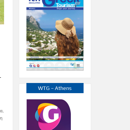
ι
WTG – Athens
α,
ση