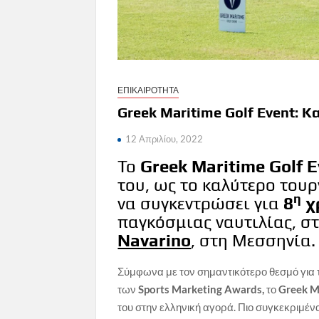
ΕΠΙΚΑΙΡΟΤΗΤΑ
Greek Maritime Golf Event: 
12 Απριλίου, 2022
Το
Greek Maritime Golf E
του, ως το καλύτερο του
η
να συγκεντρώσει για
8
χ
παγκόσμιας ναυτιλίας, σ
Navarino
, στη Μεσσηνία.
Σύμφωνα με τον σημαντικότερο θεσμό για 
των
Sports Marketing Awards,
το
Greek M
του στην ελληνική αγορά. Πιο συγκεκριμέν