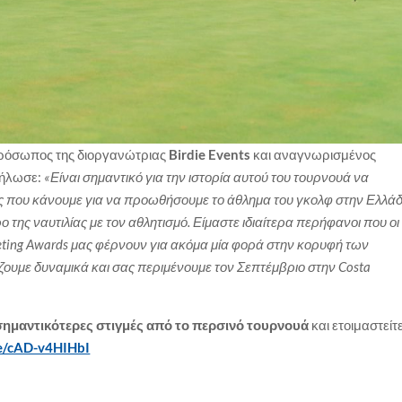
πρόσωπος της διοργανώτριας
Birdie Events
και αναγνωρισμένος
ήλωσε:
«Είναι σημαντικό για την ιστορία αυτού του τουρνουά να
ες που κάνουμε για να προωθήσουμε το άθλημα του γκολφ στην Ελλά
της ναυτιλίας με τον αθλητισμό. Είμαστε ιδιαίτερα περήφανοι που οι
ting
Awards
μας φέρνουν για ακόμα μία φορά στην κορυφή των
ουμε δυναμικά και σας περιμένουμε τον Σεπτέμβριο στην
Costa
ημαντικότερες στιγμές από το περσινό τουρνουά
και ετοιμαστείτ
be/cAD-v4HIHbI