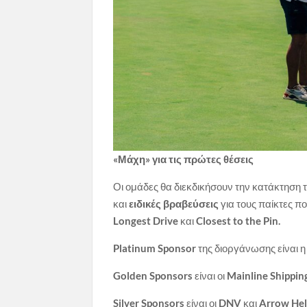
«Μάχη» για τις πρώτες θέσεις
Οι ομάδες θα διεκδικήσουν την κατάκτηση
και
ειδικές βραβεύσεις
για τους παίκτες πο
Longest Drive
και
Closest to the Pin.
Platinum Sponsor
της διοργάνωσης είναι 
Golden Sponsors
είναι οι
Mainline Shippi
Silver Sponsors
είναι οι
DNV
και
Arrow Hel