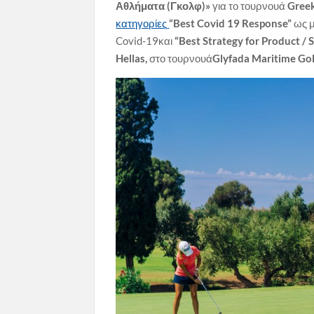
Αθλήματα (Γκολφ)»
για το τουρνουά
Greek
κατηγορίες
“Best Covid 19 Response”
ως 
Covid-19και
“Best Strategy for Product / 
Hellas,
στο τουρνουά
Glyfada Maritime Go