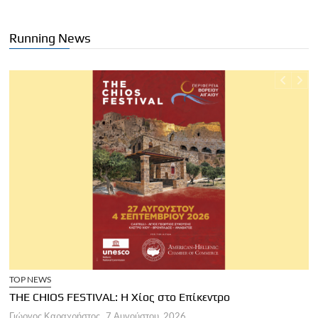
Running News
TOP NEWS
THE CHIOS FESTIVAL: Η Χίος στο Επίκεντρο
Α
Γιώργος Καραχρήστος
7 Αυγούστου, 2026