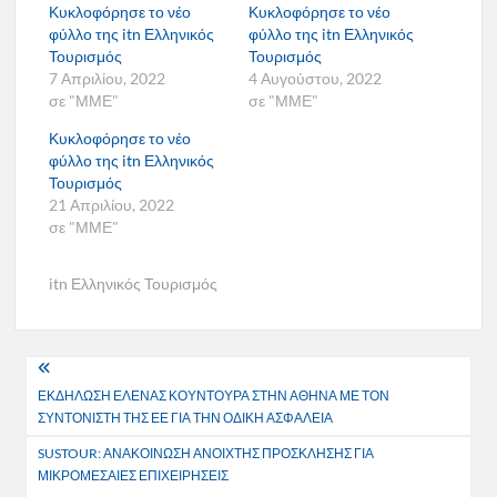
Κυκλοφόρησε το νέο
Κυκλοφόρησε το νέο
φύλλο της itn Ελληνικός
φύλλο της itn Ελληνικός
Τουρισμός
Τουρισμός
7 Απριλίου, 2022
4 Αυγούστου, 2022
σε "ΜΜΕ"
σε "ΜΜΕ"
Κυκλοφόρησε το νέο
φύλλο της itn Ελληνικός
Τουρισμός
21 Απριλίου, 2022
σε "ΜΜΕ"
itn Ελληνικός Τουρισμός
Πλοήγηση
ΕΚΔΗΛΩΣΗ ΕΛΕΝΑΣ ΚΟΥΝΤΟΥΡΑ ΣΤΗΝ ΑΘΗΝΑ ΜΕ ΤΟΝ
άρθρων
ΣΥΝΤΟΝΙΣΤΗ ΤΗΣ ΕΕ ΓΙΑ ΤΗΝ ΟΔΙΚΗ ΑΣΦΑΛΕΙΑ
SUSTOUR: ΑΝΑΚΟΙΝΩΣΗ ΑΝΟΙΧΤΗΣ ΠΡΟΣΚΛΗΣΗΣ ΓΙΑ
ΜΙΚΡΟΜΕΣΑΙΕΣ ΕΠΙΧΕΙΡΗΣΕΙΣ