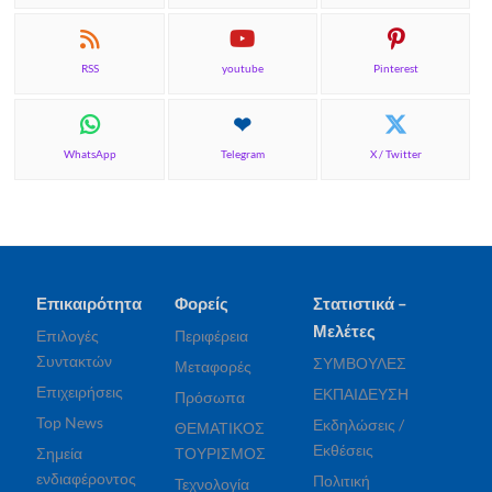
RSS
youtube
Pinterest
WhatsApp
Telegram
X / Twitter
Επικαιρότητα
Φορείς
Στατιστικά –
Μελέτες
Επιλογές
Περιφέρεια
Συντακτών
ΣΥΜΒΟΥΛΕΣ
Μεταφορές
Επιχειρήσεις
ΕΚΠΑΙΔΕΥΣΗ
Πρόσωπα
Top News
Εκδηλώσεις /
ΘΕΜΑΤΙΚΟΣ
Εκθέσεις
Σημεία
ΤΟΥΡΙΣΜΟΣ
ενδιαφέροντος
Πολιτική
Τεχνολογία