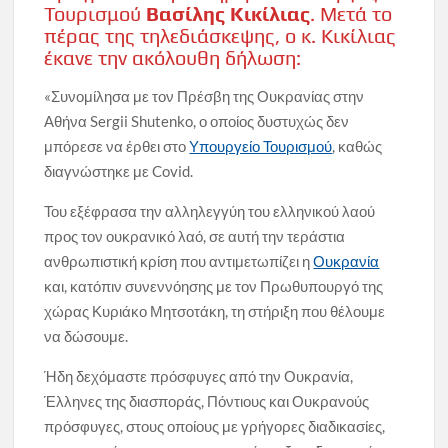
Τουρισμού
Βασίλης Κικίλιας
. Μετά το
πέρας της τηλεδιάσκεψης, ο κ. Κικίλιας
έκανε την ακόλουθη δήλωση:
«Συνομίλησα με τον Πρέσβη της Ουκρανίας στην
Αθήνα Sergii Shutenko, ο οποίος δυστυχώς δεν
μπόρεσε να έρθει στο
Υπουργείο Τουρισμού
, καθώς
διαγνώστηκε με Covid.
Του εξέφρασα την αλληλεγγύη του ελληνικού λαού
προς τον ουκρανικό λαό, σε αυτή την τεράστια
ανθρωπιστική κρίση που αντιμετωπίζει η
Ουκρανία
και, κατόπιν συνεννόησης με τον Πρωθυπουργό της
χώρας Κυριάκο Μητσοτάκη, τη στήριξη που θέλουμε
να δώσουμε.
Ήδη δεχόμαστε πρόσφυγες από την Ουκρανία,
Έλληνες της διασποράς, Πόντιους και Ουκρανούς
πρόσφυγες, στους οποίους με γρήγορες διαδικασίες,