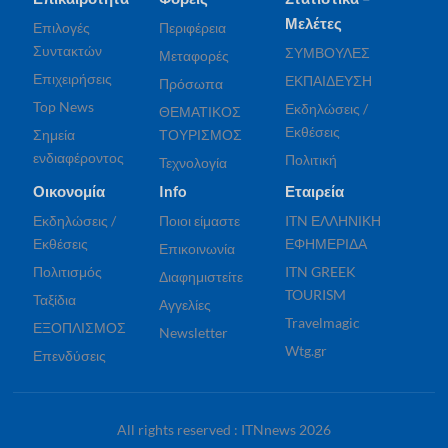
Μελέτες
Επιλογές
Περιφέρεια
Συντακτών
ΣΥΜΒΟΥΛΕΣ
Μεταφορές
Επιχειρήσεις
ΕΚΠΑΙΔΕΥΣΗ
Πρόσωπα
Top News
Εκδηλώσεις /
ΘΕΜΑΤΙΚΟΣ
Εκθέσεις
Σημεία
ΤΟΥΡΙΣΜΟΣ
ενδιαφέροντος
Πολιτική
Τεχνολογία
Οικονομία
Info
Εταιρεία
Εκδηλώσεις /
Ποιοι είμαστε
ITN ΕΛΛΗΝΙΚΗ
Εκθέσεις
ΕΦΗΜΕΡΙΔΑ
Επικοινωνία
Πολιτισμός
ITN GREEK
Διαφημιστείτε
TOURISM
Ταξίδια
Αγγελίες
Travelmagic
ΕΞΟΠΛΙΣΜΟΣ
Newsletter
Wtg.gr
Επενδύσεις
All rights reserved : ITNnews 2026