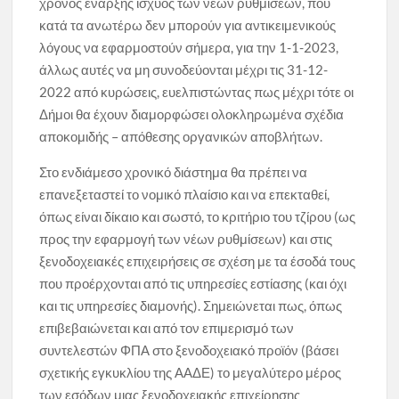
χρόνος έναρξης ισχύος των νέων ρυθμίσεων, που
κατά τα ανωτέρω δεν μπορούν για αντικειμενικούς
λόγους να εφαρμοστούν σήμερα, για την 1-1-2023,
άλλως αυτές να μη συνοδεύονται μέχρι τις 31-12-
2022 από κυρώσεις, ευελπιστώντας πως μέχρι τότε οι
Δήμοι θα έχουν διαμορφώσει ολοκληρωμένα σχέδια
αποκομιδής – απόθεσης οργανικών αποβλήτων.
Στο ενδιάμεσο χρονικό διάστημα θα πρέπει να
επανεξεταστεί το νομικό πλαίσιο και να επεκταθεί,
όπως είναι δίκαιο και σωστό, το κριτήριο του τζίρου (ως
προς την εφαρμογή των νέων ρυθμίσεων) και στις
ξενοδοχειακές επιχειρήσεις σε σχέση με τα έσοδά τους
που προέρχονται από τις υπηρεσίες εστίασης (και όχι
και τις υπηρεσίες διαμονής). Σημειώνεται πως, όπως
επιβεβαιώνεται και από τον επιμερισμό των
συντελεστών ΦΠΑ στο ξενοδοχειακό προϊόν (βάσει
σχετικής εγκυκλίου της ΑΑΔΕ) το μεγαλύτερο μέρος
των εσόδων μιας ξενοδοχειακής επιχείρησης