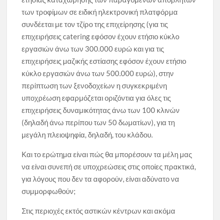
των τροφίμων σε ειδική ηλεκτρονική πλατφόρμα
συνδέεται με τον τζίρο της επιχείρησης (για τις
επιχειρήσεις catering εφόσον έχουν ετήσιο κύκλο
εργασιών άνω των 300.000 ευρώ και για τις
επιχειρήσεις μαζικής εστίασης εφόσον έχουν ετήσιο
κύκλο εργασιών άνω των 500.000 ευρώ), στην
περίπτωση των ξενοδοχείων η συγκεκριμένη
υποχρέωση εφαρμόζεται οριζόντια για όλες τις
επιχειρήσεις δυναμικότητας άνω των 100 κλινών
(δηλαδή άνω περίπου των 50 δωματίων), για τη
μεγάλη πλειοψηφία, δηλαδή, του κλάδου.
Και το ερώτημα είναι πώς θα μπορέσουν τα μέλη μας
να είναι συνεπή σε υποχρεώσεις στις οποίες πρακτικά,
για λόγους που δεν τα αφορούν, είναι αδύνατο να
συμμορφωθούν;
Στις περιοχές εκτός αστικών κέντρων και ακόμα