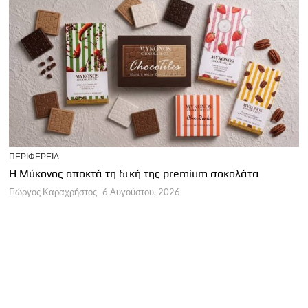
T
ΠΕΡΙΦΕΡΕΙΑ
Η
Η Μύκονος αποκτά τη δική της premium σοκολάτα
Γ
Γιώργος Καραχρήστος
6 Αυγούστου, 2026