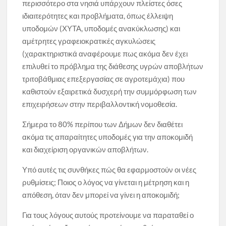
περισσότερο στα νησιά υπάρχουν πλείστες όσες
ιδιαιτερότητες και προβλήματα, όπως έλλειψη
υποδομών (ΧΥΤΑ, υποδομές ανακύκλωσης) και
αμέτρητες γραφειοκρατικές αγκυλώσεις
(χαρακτηριστικά αναφέρουμε πως ακόμα δεν έχει
επιλυθεί το πρόβλημα της διάθεσης υγρών αποβλήτων
τριτοβάθμιας επεξεργασίας σε αγροτεμάχια) που
καθιστούν εξαιρετικά δυσχερή την συμμόρφωση των
επιχειρήσεων στην περιβαλλοντική νομοθεσία.
Σήμερα το 80% περίπου των Δήμων δεν διαθέτει
ακόμα τις απαραίτητες υποδομές για την αποκομιδή
και διαχείριση οργανικών αποβλήτων.
Υπό αυτές τις συνθήκες πώς θα εφαρμοστούν οι νέες
ρυθμίσεις; Ποιος ο λόγος να γίνεται η μέτρηση και η
απόθεση, όταν δεν μπορεί να γίνει η αποκομιδή;
Για τους λόγους αυτούς προτείνουμε να παραταθεί ο