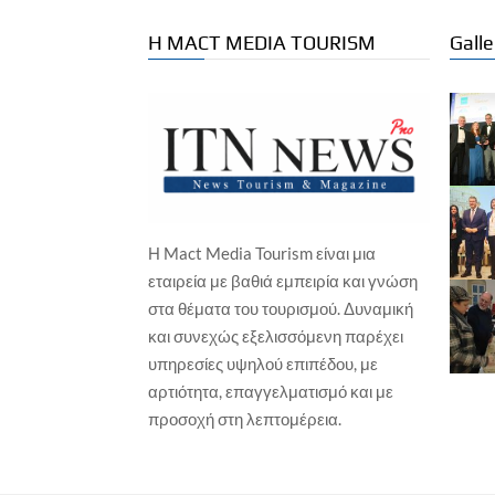
Η MACT MEDIA TOURISM
Galle
Η Mact Media Tourism είναι μια
ΕΠΙΧΕΙΡΗΣΕΙΣ
ΞΕΝΟΔΟΧΕΙΑ
εταιρεία με βαθιά εμπειρία και γνώση
ΕΠΙ
Wyndham Hotels & Resorts – Νέο
στα θέματα του τουρισμού. Δυναμική
Isl
TRYP by Wyndham στη Χάγη, σε
και συνεχώς εξελισσόμενη παρέχει
Γα
ιστορικό παραθαλάσσιο
ξενοδοχείο
υπηρεσίες υψηλού επιπέδου, με
Γιώ
Γιώργος Καραχρήστος
7 Αυγούστου, 2026
αρτιότητα, επαγγελματισμό και με
προσοχή στη λεπτομέρεια.