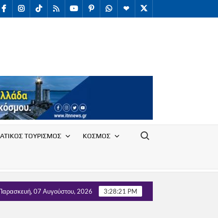
facebook
Instagram
TikTok
RSS
youtube
Pinterest
WhatsApp
Telegram
X
/
Twitter
Search for:
ΑΤΙΚΟΣ ΤΟΥΡΙΣΜΟΣ
ΚΟΣΜΟΣ
 Συλλόγου Υπαλλήλων Ε.Ο.Τ. με τον Τομέα Τουρισμού του κόμματ
Παρασκευή, 07 Αυγούστου, 2026
3:28:22 PM