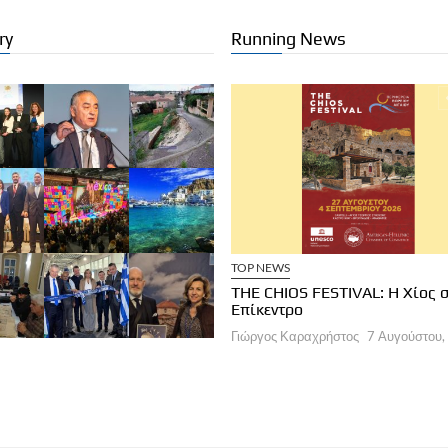
ry
Running News
ΧΕΙΡΗΣΕΙΣ
ΞΕΝΟΔΟΧΕΙΑ
TOP NEWS
a Brown Corinthia: Αποδράσεις &
THE CHIOS FESTIVAL: Η Χίος 
στρονομία
Επίκεντρο
ργος Καραχρήστος
7 Αυγούστου, 2026
Γιώργος Καραχρήστος
7 Αυγούστου,