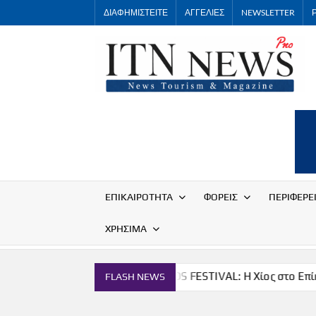
Skip
ΔΙΑΦΗΜΙΣΤΕΙΤΕ
ΑΓΓΕΛΙΕΣ
NEWSLETTER
to
content
ΕΠΙΚΑΙΡΟΤΗΤΑ
ΦΟΡΕΙΣ
ΠΕΡΙΦΕΡΕ
ΧΡΗΣΙΜΑ
τρονομία
THE CHIOS FESTIVAL: Η Χίος στο Επίκεντρο
FLASH NEWS