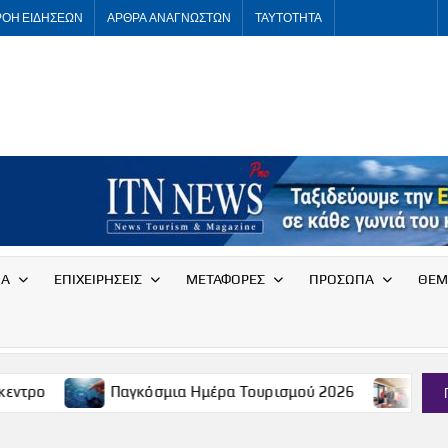
ΡΟΗ ΕΙΔΗΣΕΩΝ
ΑΡΘΡΑ ΑΝΑΓΝΩΣΤΩΝ
ΤΑΥΤΟΤΗΤΑ
ITNNEWS
International
Tourism
News
ΙΑ
ΕΠΙΧΕΙΡΗΣΕΙΣ
ΜΕΤΑΦΟΡΕΣ
ΠΡΟΣΩΠΑ
ΘΕΜ
Παγκόσμια Ημέρα Τουρισμού 2026
Συνάντηση του