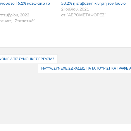
ύγουστο | 6,1% κάτω από το
58,2% η επιβατική κίνηση τον Ιούνιο
2 Ιουλίου, 2021
πτεμβρίου, 2022
σε "ΑΕΡΟΜΕΤΑΦΟΡΕΣ"
ρευνες - Στατιστικά"
ΩΝ ΓΙΑ ΤΙΣ ΣΥΝΘΗΚΕΣ ΕΡΓΑΣΙΑΣ
HATTA: ΣΥΝΕΧΕΙΣ ΔΡΑΣΕΙΣ ΓΙΑ ΤΑ ΤΟΥΡΙΣΤΙΚΑ ΓΡΑΦΕΙ