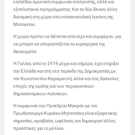
επιπέδου αμυντική συμφωνία αποτροπής, αλλά και
εξοπλιστικού προγράμματος. Και τα δύο δίνουν άλλη
δυναμική στη χώρα στη νοτιοανατολική λεκάνη της
Μεσογείου.
Η χώρα πρέπει να διέπεται από ισχύ και συμφέρον, για
να μπορεί να υπερασπίζεται τα κυριαρχικά της
δικαιώματα.
Η Γαλλία, από το 1974 μέχρι και σήμερα, έχει στηρίξει
την Ελλάδα και στη νέα περίοδο της Δημοκρατίας με
τον Κωνσταντίνο Καραμανλή, αλλά και στις δύσκολες
εποχές της κρίσης και των περιοριστικών
δημοσιονομικών πολιτικών.
Η συμφωνία του Προέδρου Μακρόν με τον
Πρωθυπουργό Κυριάκο Μητσοτάκη είναι εξαιρετικής
σημασίας, αμοιβαίας ωφέλειας και δημιουργεί άλλες
προοπτικές για το μέλλον.