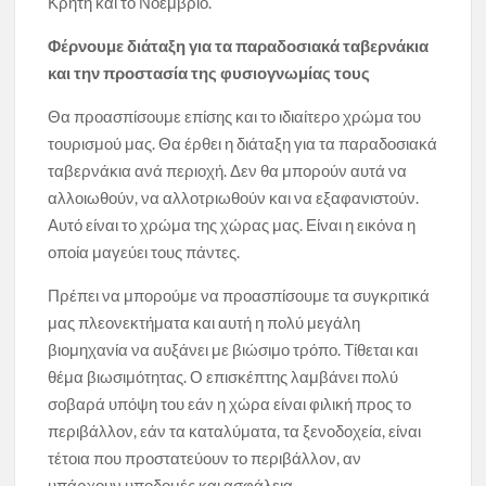
Κρήτη και το Νοέμβριο.
Φέρνουμε διάταξη για τα παραδοσιακά ταβερνάκια
και την προστασία της φυσιογνωμίας τους
Θα προασπίσουμε επίσης και το ιδιαίτερο χρώμα του
τουρισμού μας. Θα έρθει η διάταξη για τα παραδοσιακά
ταβερνάκια ανά περιοχή. Δεν θα μπορούν αυτά να
αλλοιωθούν, να αλλοτριωθούν και να εξαφανιστούν.
Αυτό είναι το χρώμα της χώρας μας. Είναι η εικόνα η
οποία μαγεύει τους πάντες.
Πρέπει να μπορούμε να προασπίσουμε τα συγκριτικά
μας πλεονεκτήματα και αυτή η πολύ μεγάλη
βιομηχανία να αυξάνει με βιώσιμο τρόπο. Τίθεται και
θέμα βιωσιμότητας. Ο επισκέπτης λαμβάνει πολύ
σοβαρά υπόψη του εάν η χώρα είναι φιλική προς το
περιβάλλον, εάν τα καταλύματα, τα ξενοδοχεία, είναι
τέτοια που προστατεύουν το περιβάλλον, αν
υπάρχουν υποδομές και ασφάλεια.