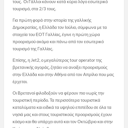
τους. Οι Γάλλοι κάνουν κατά κύριο λόγο εσωτερικό
τουρισμό, στα 2/3 τους.
Για πρώτη φορά στην ιστορία της γαλλικής
Δημοκρατίας, η Ελλάδα τον Ιούλιο, σύμφωνα με τα
στοιχεία του ΕΟΤ Γαλλίας, έγινε η πρώτη χώρα
προορισμού ακόμα και πάνω από τον εσωτερικό
τουρισμό της Γαλλίας.
Επίσης, η Jet2, ο μεγαλύτερος tour operator της
βρετανικής αγοράς, ζητάει να ανοίξει προορισμούς
στην Ελλάδα και στην Αθήνα από τον Απρίλιο που μας
έρχεται.
Οι Βρετανοί φιλοδοξούν να φέρουν πιο νωρίς την
τουριστική περίοδο. Τα περισσότερα τουριστικά
καταλύματα και ειδικά τα υψηλού επιπέδου σε όλα τα
νησιά μας και στους τουριστικούς προορισμούς έχουν
κόσμο και θα υπάρχει αυτό και τον Οκτώβριο και στην