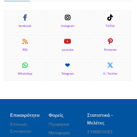
facebook
Instagram
TikTok
RSS
youtube
Pinterest
WhatsApp
Telegram
X / Twitter
Επικαιρότητα
Φορείς
Στατιστικά –
Μελέτες
Επιλογές
Περιφέρεια
Συντακτών
ΣΥΜΒΟΥΛΕΣ
Μεταφορές