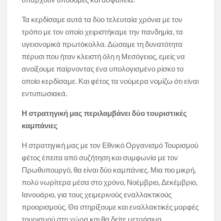
Τα κερδίσαμε αυτά τα δύο τελευταία χρόνια με τον
τρόπο με τον οποίο χειριστήκαμε την πανδημία, τα
υγειονομικά πρωτόκολλα. Δώσαμε τη δυνατότητα
πέρυσι που ήταν κλειστή όλη η Μεσόγειος, εμείς να
ανοίξουμε παίρνοντας ένα υπολογισμένο ρίσκο το
οποίο κερδίσαμε. Και φέτος τα νούμερα νομίζω ότι είναι
εντυπωσιακά.
Η στρατηγική μας περιλαμβάνει δύο τουριστικές
καμπάνιες
Η στρατηγική μας με τον Εθνικό Οργανισμό Τουρισμού
φέτος έπειτα από συζήτηση και συμφωνία με τον
Πρωθυπουργό, θα είναι δύο καμπάνιες. Μια πιο μικρή,
πολύ νωρίτερα μέσα στο χρόνο, Νοέμβριο, Δεκέμβριο,
Ιανουάριο, για τους χειμερινούς εναλλακτικούς
προορισμούς. Θα στηρίξουμε και εναλλακτικές μορφές
τουρισμού στη χώρα και θα δείτε μετρήσιμα