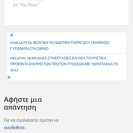
σε "Top News"
Πλοήγηση
VIVA LA FETA: ΒΕΛΓΙΚΗ ΤΑΞΙΔΙΩΤΙΚΗ ΠΑΡΑΓΩΓΗ ΞΕΚΙΝΗΣΕΙ
άρθρων
ΓΥΡΙΣΜΑΤΑ ΣΤΗ ΣΙΦΝΟ
HELLENIC SEAPLANES: ΣΥΝΕΡΓΑΣΙΕΣ ΚΑΙ ΝΕΑ ΤΟΥΡΙΣΤΙΚΑ
ΠΡΟΪΟΝΤΑ ΕΝΟΨΕΙ ΤΩΝ ΠΡΩΤΩΝ ΠΤΗΣΕΩΝ ΜΕ ΥΔΡΟΠΛΑΝΑ ΤΟ
2022
Αφήστε μια
απάντηση
Για να σχολιάσετε πρέπει να
συνδεθείτε
.