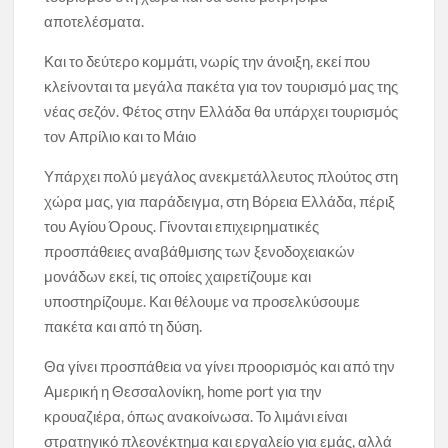
αποτελέσματα.
Και το δεύτερο κομμάτι, νωρίς την άνοιξη, εκεί που
κλείνονται τα μεγάλα πακέτα για τον τουρισμό μας της
νέας σεζόν. Φέτος στην Ελλάδα θα υπάρχει τουρισμός
τον Απρίλιο και το Μάιο
Υπάρχει πολύ μεγάλος ανεκμετάλλευτος πλούτος στη
χώρα μας, για παράδειγμα, στη Βόρεια Ελλάδα, πέριξ
του Αγίου Όρους. Γίνονται επιχειρηματικές
προσπάθειες αναβάθμισης των ξενοδοχειακών
μονάδων εκεί, τις οποίες χαιρετίζουμε και
υποστηρίζουμε. Και θέλουμε να προσελκύσουμε
πακέτα και από τη δύση.
Θα γίνει προσπάθεια να γίνει προορισμός και από την
Αμερική η Θεσσαλονίκη, home port για την
κρουαζιέρα, όπως ανακοίνωσα. Το λιμάνι είναι
στρατηγικό πλεονέκτημα και εργαλείο για εμάς, αλλά