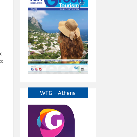
ος
το
WTG – Athens