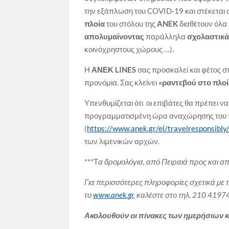
την εξάπλωση του COVID-19 και στέκεται 
πλοία
του στόλου της
ANEK
διαθέτουν όλα
απολυμαίνοντας
παράλληλα
σχολαστικ
κοινόχρηστους χώρους …)
.
Η
ΑΝΕΚ
LINES
σας προσκαλεί και φέτος στ
προνόμια. Σας κλείνει
«ραντεβού στο πλοί
Υπενθυμίζεται ότι οι επιβάτες θα πρέπει ν
προγραμματισμένη ώρα αναχώρησης του πλ
(
https://www.anek.gr/el/travelresponsibly
των λιμενικών αρχών.
***Τ
α δρομολόγια, από Πειραιά προς και απ
Για περισσότερες πληροφορίες σχετικά με τ
το
www.anek.gr
, καλέστε στο τηλ. 210 4197
Ακολουθούν οι πίνακες των ημερήσιων 