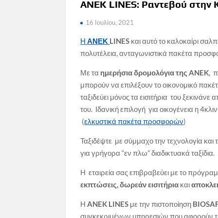
ΑΝΕΚ LINES: Ραντεβού στην 
16 Ιουλίου, 2021
Η
ΑΝΕΚ
LINES
και αυτό το καλοκαίρι σαλπ
πολυτέλεια, ανταγωνιστικά πακέτα προσφορ
Με τα
ημερήσια δρομολόγια της
ANEK
, 
μπορούν να επιλέξουν το οικονομικό πακέτ
ταξιδεύει μόνος τα εισιτήρια του ξεκινάνε 
του. Ιδανική επιλογή για οικογένεια η 4κλ
(
ελκυστικά πακέτα προσφορών
)
Ταξιδέψτε με σύμμαχο την τεχνολογία και
για γρήγορα “εν πλω” διαδικτυακά ταξίδια.
Η εταιρεία σας επιβραβεύει με το πρόγρα
εκπτώσεις,
δωρεάν εισιτήρια
και
αποκλε
Η
ANEK
LINES
με την πιστοποίηση
BIOSA
συγκεκριμένων υπηρεσιών που αφορούν τόσ