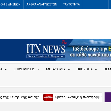
ΡΟΗ ΕΙΔΗΣΕΩΝ
ΑΡΘΡΑ ΑΝΑΓΝΩΣΤΩΝ
ΤΑΥΤΟΤΗΤΑ
ITNNEWS
International
Tourism
News
ΙΑ
ΕΠΙΧΕΙΡΗΣΕΙΣ
ΜΕΤΑΦΟΡΕΣ
ΠΡΟΣΩΠΑ
ΘΕΜ
ας:
Κρήτη: Άνοιξε η πλατφόρμα για δωρεάν προσωρινή 