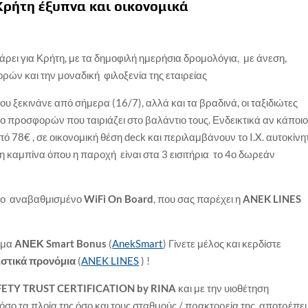
Κρήτη έξυπνα και οικονομικά
άρει για Κρήτη, με τα δημοφιλή ημερήσια δρομολόγια, με άνεση,
ών και την μοναδική φιλοξενία της εταιρείας
που ξεκινάνε από σήμερα (16/7), αλλά και τα βραδινά, οι ταξιδιώτες
ο προσφορών που ταιριάζει στο βαλάντιο τους. Ενδεικτικά αν κάποι
από 78€ , σε οικονομική θέση deck και περιλαμβάνουν το I.X. αυτοκίνη
ινη καμπίνα όπου η παροχή είναι στα 3 εισιτήρια το 4ο δωρεάν
 το αναβαθμισμένο
WiFi On Board
, που σας παρέχει η
ANEK
LINES
μμα
ΑΝΕΚ Smart Bonus
(
AnekSmart
) Γίνετε μέλος και κερδίστε
ιστικά προνόμια
(
ANEK LINES
) !
FETY TRUST CERTIFICATION
by
RINA
και με την υιοθέτηση
ο τα πλοία της όσο και τους σταθμούς / πρακτορεία της, αποτρέπει