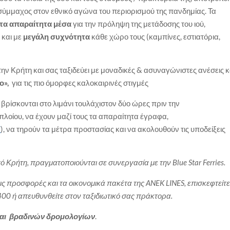
σύμμαχος στον εθνικό αγώνα του περιορισμού της πανδημίας. Τα
τα απαραίτητα μέσα
για την πρόληψη της μετάδοσης του ιού,
ά
και με
μεγάλη συχνότητα
κάθε χώρο τους (καμπίνες, εστιατόρια,
ην Κρήτη και σας ταξιδεύει με μοναδικές & ασυναγώνιστες ανέσεις κ
ο»,
για τις πιο όμορφες καλοκαιρινές στιγμές
α βρίσκονται στο λιμάνι τουλάχιστον δύο ώρες πριν την
οίου, να έχουν μαζί τους τα απαραίτητα έγραφα,
/
), να τηρούν τα μέτρα προστασίας και να ακολουθούν τις υποδείξεις
ό Κρήτη, πραγματοποιούνται σε συνεργασία με την Blue Star Ferries.
ις προσφορές και τα οικονομικά πακέτα της ANEK LINES, επισκεφτείτ
400 ή απευθυνθείτε στον ταξιδιωτικό σας πράκτορα.
και βραδινών δρομολογίων
.