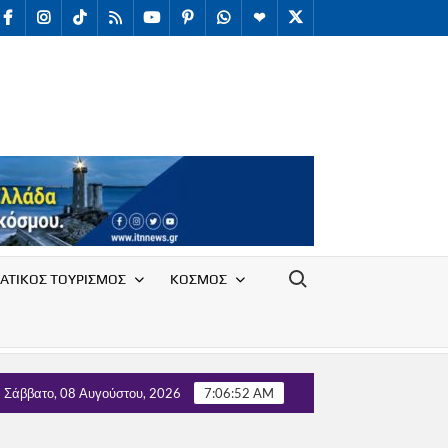
facebook
Instagram
TikTok
RSS
youtube
Pinterest
WhatsApp
Telegram
X
/
Twitter
Search for:
ΑΤΙΚΟΣ ΤΟΥΡΙΣΜΟΣ
ΚΟΣΜΟΣ
υλλόγου Υπαλλήλων Ε.Ο.Τ. με τον Τομέα Τουρισμού του κόμματος
Σάββατο, 08 Αυγούστου, 2026
7:06:53 AM