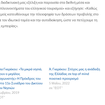
 διαδικτυακή μας εξέλιξη και παρουσία στα διεθνή μέσα και
πλεονεκτήματα του ελληνικού τουρισμού» και εξήγησε: «Καθώς
, εμείς κατευθύνουμε την πλειοψηφία των δράσεων προβολής στο
 τον ιδιωτικό τομέα και την αυτοδιοίκηση, ώστε να πετύχουμε τη
 εμπειρίας».
λα Γκερέκου: «Τα μικρά νησιά,
Ά. Γκερέκου: Στόχος μας η ανάδειξη
νουν ο μεγάλος
της Ελλάδας σε top of mind
γωνιστής» Η Πρόεδρος του
ποιοτικό προορισμό
το 11ο Συνέδριο του Δικτύου
5 Μαΐου, 2022
ών Νησιών
σε "ΕΟΤ"
ωβρίου, 2019
ΟΤ"