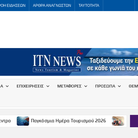
ΡΟΗ ΕΙΔΗΣΕΩΝ
ΑΡΘΡΑ ΑΝΑΓΝΩΣΤΩΝ
ΤΑΥΤΟΤΗΤΑ
ITNNEWS
International
Tourism
News
ΙΑ
ΕΠΙΧΕΙΡΗΣΕΙΣ
ΜΕΤΑΦΟΡΕΣ
ΠΡΟΣΩΠΑ
ΘΕΜ
Παγκόσμια Ημέρα Τουρισμού 2026
Συνάντηση του Σ