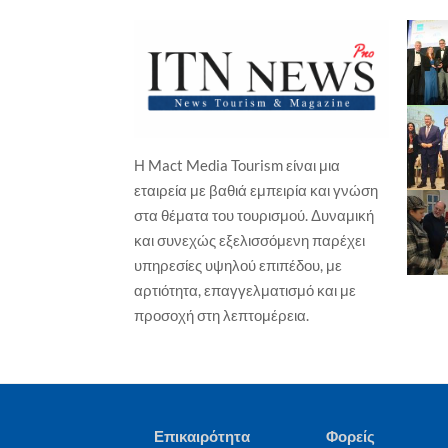
Η Mact Media Tourism είναι μια
ΕΠΙΧΕΙΡΗΣΕΙΣ
ΞΕΝΟΔΟΧΕΙΑ
εταιρεία με βαθιά εμπειρία και γνώση
ΕΠΙ
Wyndham Hotels & Resorts – Νέο
στα θέματα του τουρισμού. Δυναμική
Isl
TRYP by Wyndham στη Χάγη, σε
και συνεχώς εξελισσόμενη παρέχει
Γα
ιστορικό παραθαλάσσιο
ξενοδοχείο
υπηρεσίες υψηλού επιπέδου, με
Γιώ
Γιώργος Καραχρήστος
7 Αυγούστου, 2026
αρτιότητα, επαγγελματισμό και με
προσοχή στη λεπτομέρεια.
Επικαιρότητα
Φορείς