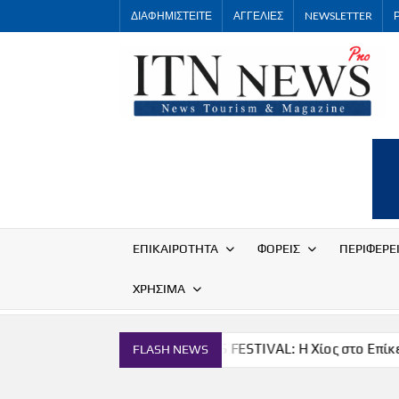
Skip
ΔΙΑΦΗΜΙΣΤΕΙΤΕ
ΑΓΓΕΛΙΕΣ
NEWSLETTER
to
content
ΕΠΙΚΑΙΡΟΤΗΤΑ
ΦΟΡΕΙΣ
ΠΕΡΙΦΕΡΕ
ΧΡΗΣΙΜΑ
ονομία
THE CHIOS FESTIVAL: Η Χίος στο Επίκεντρο
FLASH NEWS