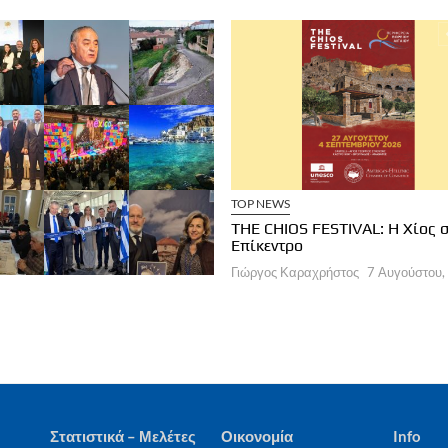
ΧΕΙΡΗΣΕΙΣ
ΞΕΝΟΔΟΧΕΙΑ
TOP NEWS
a Brown Corinthia: Αποδράσεις &
THE CHIOS FESTIVAL: Η Χίος 
στρονομία
Επίκεντρο
ργος Καραχρήστος
7 Αυγούστου, 2026
Γιώργος Καραχρήστος
7 Αυγούστου,
Στατιστικά – Μελέτες
Οικονομία
Info