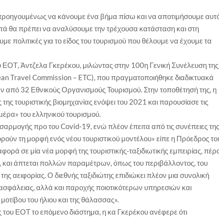
ροηγουμένως να κάνουμε ένα βήμα πίσω και να αποτιμήσουμε αυτ
τά θα πρέπει να αναλύσουμε την τρέχουσα κατάσταση και στη
ε πολιτικές για το είδος του τουρισμού που θέλουμε να έχουμε τα
υ ΕΟΤ, Άντζελα Γκερέκου, μιλώντας στην 100η Γενική Συνέλευση της
an Travel Commission – ETC), που πραγματοποιήθηκε διαδικτυακά
 από 32 Εθνικούς Οργανισμούς Τουρισμού. Στην τοποθέτησή της, η
ης τουριστικής βιομηχανίας ενόψει του 2021 και παρουσίασε τις
μέρα» του ελληνικού τουρισμού.
σαρμογής προ του Covid-19, ενώ πλέον έπειτα από τις συνέπειες τη
ρούν τη μορφή ενός νέου τουριστικού μοντέλου» είπε η Πρόεδρος το
φορά σε μία νέα μορφή της τουριστικής-ταξιδιωτικής εμπειρίας, πέρ
 και άπτεται πολλών παραμέτρων, όπως του περιβάλλοντος, του
της αειφορίας. Ο διεθνής ταξιδιώτης επιδιώκει πλέον μια συνολική
 ασφάλειας, αλλά και παροχής ποιοτικότερων υπηρεσιών και
οτίβου του ήλιου και της θάλασσας».
ις του ΕΟΤ το επόμενο διάστημα, η κα Γκερέκου ανέφερε ότι