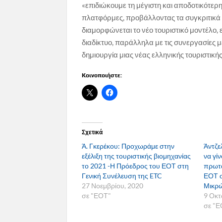
«επιδιώκουμε τη μέγιστη και αποδοτικότερη
πλατφόρμες, προβάλλοντας τα συγκριτικά 
διαμορφώνεται το νέο τουριστικό μοντέλο
διαδίκτυο, παράλληλα με τις συνεργασίες με
δημιουργία μιας νέας ελληνικής τουριστικής
Κοινοποιήστε:
Σχετικά
Ά. Γκερέκου: Προχωράμε στην
Άντζε
εξέλιξη της τουριστικής βιομηχανίας
να γί
το 2021 -Η Πρόεδρος του ΕΟΤ στη
πρωτα
Γενική Συνέλευση της ETC
ΕΟΤ σ
27 Νοεμβρίου, 2020
Μικρ
σε "ΕΟΤ"
9 Οκτ
σε "Ε