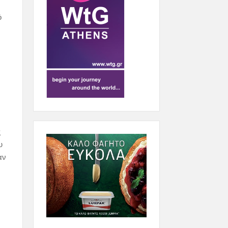
ό
ς
υ
αν