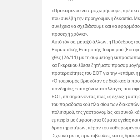
«Προκειμένου να προχωρήσουμε, πρέπει π
που συνέβη την προηγούμενη δεκαετία. Με
συνέχεια να σχεδιάσουμε και να εφαρμόσουμ
προσεχή χρόνια».
Αυτό τόνισε, μεταξύ άλλων, η Πρόεδρος το
Ευρωπαϊκής Επιτροπής Τουρισμού (Europe
χθες (26/11) με τη συμμετοχή εκπροσώπων
κα Γκερέκου έθεσε ζητήματα προσαρμογής τ
προτεραιότητες του ΕΟΤ για την «επόμενη 
«Ο τουρισμός βρισκόταν σε διαδικασία προ
πανδημίας επιταχύνονται αλλαγές που αφο
ΕΟΤ, επισημαίνοντας πως «η εξέλιξη αυτή α
του παραδοσιακού πλαισίου των διακοπών,
πολιτισμού, της γαστρονομίας και συνολικά 
εμπειρία με έμφαση στα θέματα υγείας και
δραστηριοτήτων, πέραν του καθιερωμένου μ
Σχετικά με τις πρωτοβουλίες και τις δράσε