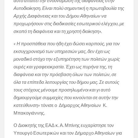
αυτό απαιτεί την ενδυνάμωση της διαφάνειας στην
Αυτοδιοίκηση. Είναι πολύ σημαντική η πρωτοβουλία της
Αρχής Διαφάνειας και του Δήμου Αθηναίων να
προχωρήσουν στις διαδικασίες εσωτερικού ελέγχου, με
σκοπό τη διαφάνεια και τη χρηστή διοίκηση».
« Η προσπάθεια που ήδη έχει δώσει καρπούς, για τον
εκσυγχρονισμό των υπηρεσιών μας, δεν έχει ως
μοναδικό στόχο την εξυπηρέτηση των πολιτών χωρίς
ουρές και γραφειοκρατία. Έχει ως πυρήνα της, τη
διαφάνεια και την πρόσβαση όλων των πολιτών, σε
όλα τα επίπεδα λειτουργίας του δήμου μας. Σε αυτούς
τους στόχους μένουμε προσηλωμένοι και γι αυτό
δημιουργούμε συμμαχίες που κινούνται σε αυτήν την
κατεύθυνση»
τόνισε ο Δήμαρχος Αθηναίων Κ.
Μπακογιάννης.
Ο Διοικητής της ΕΑΔ κ. Α. Μπίνης ευχαρίστησε τον
Υπουργό Εσωτερικών και τον Δήμαρχο Αθηναίων για