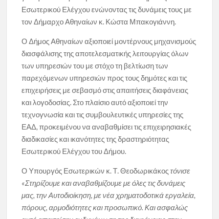
Εσωτερικού Ελέγχου ενώνοντας τις δυνάμεις τους με
τον Δήμαρχο Αθηναίων κ. Κώστα Μπακογιάννη.
Ο Δήμος Αθηναίων αξιοποιεί μοντέρνους μηχανισμούς
διασφάλισης της αποτελεσματικής λειτουργίας όλων
των υπηρεσιών του με στόχο τη βελτίωση των
παρεχόμενων υπηρεσιών προς τους δημότες και τις
επιχειρήσεις με σεβασμό στις απαιτήσεις διαφάνειας
και λογοδοσίας. Στο πλαίσιο αυτό αξιοποιεί την
τεχνογνωσία και τις συμβουλευτικές υπηρεσίες της
ΕΑΔ, προκειμένου να αναβαθμίσει τις επιχειρησιακές
διαδικασίες και ικανότητες της δραστηριότητας
Εσωτερικού Ελέγχου του Δήμου.
Ο Υπουργός Εσωτερικών κ. Τ. Θεοδωρικάκος
τόνισε
«Στηρίζουμε και αναβαθμίζουμε με όλες τις δυνάμεις
μας, την Αυτοδιοίκηση, με νέα χρηματοδοτικά εργαλεία,
πόρους, αρμοδιότητες και προσωπικό. Και ασφαλώς