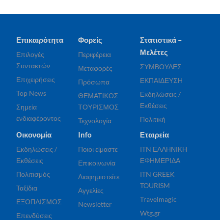
Επικαιρότητα
Φορείς
Στατιστικά –
Μελέτες
Επιλογές
Περιφέρεια
Συντακτών
ΣΥΜΒΟΥΛΕΣ
Μεταφορές
Επιχειρήσεις
ΕΚΠΑΙΔΕΥΣΗ
Πρόσωπα
Top News
Εκδηλώσεις /
ΘΕΜΑΤΙΚΟΣ
Εκθέσεις
Σημεία
ΤΟΥΡΙΣΜΟΣ
ενδιαφέροντος
Πολιτική
Τεχνολογία
Οικονομία
Info
Εταιρεία
Εκδηλώσεις /
Ποιοι είμαστε
ITN ΕΛΛΗΝΙΚΗ
Εκθέσεις
ΕΦΗΜΕΡΙΔΑ
Επικοινωνία
Πολιτισμός
ITN GREEK
Διαφημιστείτε
TOURISM
Ταξίδια
Αγγελίες
Travelmagic
ΕΞΟΠΛΙΣΜΟΣ
Newsletter
Wtg.gr
Επενδύσεις