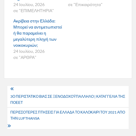
24 Ιουλίου, 2026
σε "Επικαιρότητα"
σε "ΕΠΙΜΕΛΗΤΗΡΙΑ"
Ακρίβεια στην Ελλάδα:
Μπορεί να αντιμετωπιστεί
ή θα παραμείνει η
μεγαλύτερη πληγή των
νοικοκυριών;
24 Ιουλίου, 2026
σε "ΑΡΘΡΑ"
Πλοήγηση
3Ο ΠΕΡΙΣΤΑΤΙΚΟ ΒΙΑΣ ΣΕ ΞΕΝΟΔΟΧΟΫΠΑΛΛΗΛΟ | ΚΑΤΑΓΓΕΛΙΑ ΤΗΣ
άρθρων
ΠΟΕΕΤ
ΠΕΡΙΣΣΟΤΕΡΕΣ ΠΤΗΣΕΙΣ ΓΙΑ ΕΛΛΑΔΑ ΤΟ ΚΑΛΟΚΑΙΡΙ ΤΟΥ 2021 ΑΠΟ
ΤΗΝ LUFTHANSA