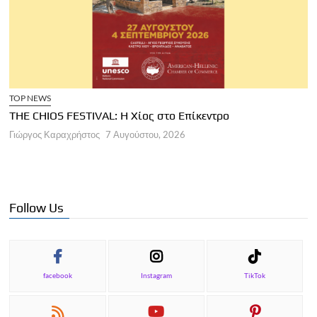
TOP NEWS
THE CHIOS FESTIVAL: Η Χίος στο Επίκεντρο
Α
Γιώργος Καραχρήστος
7 Αυγούστου, 2026
Π
Γ
Follow Us
facebook
Instagram
TikTok