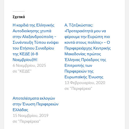
Σχετικά
Η καρδιά της Ελληνικής
Α. Τζιτζικώστας:
Αυτοδιοίκησης χτυπά
«Προτεραιότητά μου να
στην Αλεξανδρούπολη –
φέρουμε την Ευρώπη πιο
Συνέντευξη Τύπου ενόψει
κοντά στους πολίτες» – Ο
του Ετήσιου Συνεδρίου
Περιφερειάρχης Κεντρικής
της ΚΕΔΕ (6-8
Μακεδονίας πρώτος
Νοεμβρίου)￼
Έλληνας Πρόεδρος της
6 Νοεμβρίου, 2025
Επιτροπής των
σε "ΚΕΔΕ"
Περιφερειών της
Ευρωπαϊκής Ένωσης
13 Φεβρουαρίου, 2020
σε "Περιφέρεια"
Αποτελέσματα εκλογών
στην Ένωση Περιφερειών
Ελλάδας
15 Νοεμβρίου, 2019
σε "Περιφέρεια"