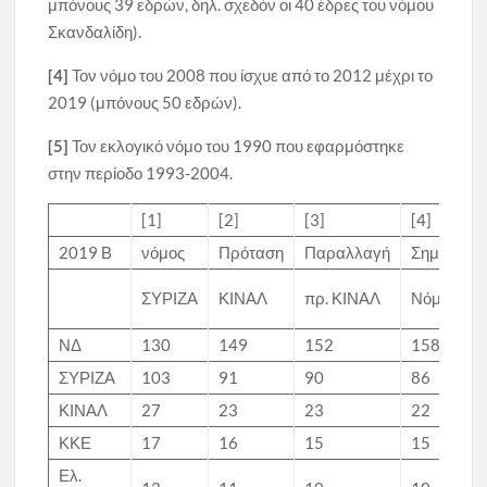
μπόνους 39 εδρών, δηλ. σχεδόν οι 40 έδρες του νόμου
Σκανδαλίδη).
[4]
Τον νόμο του 2008 που ίσχυε από το 2012 μέχρι το
2019 (μπόνους 50 εδρών).
[5]
Τον εκλογικό νόμο του 1990 που εφαρμόστηκε
στην περίοδο 1993-2004.
[1]
[2]
[3]
[4]
2019 Β
νόμος
Πρόταση
Παραλλαγή
Σημερινός
ΣΥΡΙΖΑ
ΚΙΝΑΛ
πρ. ΚΙΝΑΛ
Νόμος
ΝΔ
130
149
152
158
ΣΥΡΙΖΑ
103
91
90
86
ΚΙΝΑΛ
27
23
23
22
ΚΚΕ
17
16
15
15
Ελ.