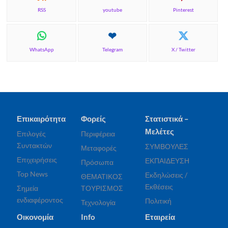
RSS
youtube
Pinterest
WhatsApp
Telegram
X / Twitter
Επικαιρότητα
Φορείς
Στατιστικά –
Μελέτες
Επιλογές
Περιφέρεια
Συντακτών
ΣΥΜΒΟΥΛΕΣ
Μεταφορές
Επιχειρήσεις
ΕΚΠΑΙΔΕΥΣΗ
Πρόσωπα
Top News
Εκδηλώσεις /
ΘΕΜΑΤΙΚΟΣ
Εκθέσεις
Σημεία
ΤΟΥΡΙΣΜΟΣ
ενδιαφέροντος
Πολιτική
Τεχνολογία
Οικονομία
Info
Εταιρεία