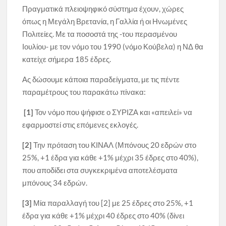
Πραγματικά πλειοψηφικό σύστημα έχουν, χώρες
όπως η Μεγάλη Βρετανία, η Γαλλία ή οι Ηνωμένες
Πολιτείες. Με τα ποσοστά της -του περασμένου
Ιουλίου- με τον νόμο του 1990 (νόμο Κούβελα) η ΝΔ θα
κατείχε σήμερα 185 έδρες.
Ας δώσουμε κάποια παραδείγματα, με τις πέντε
παραμέτρους του παρακάτω πίνακα:
[1]
Τον νόμο που ψήφισε ο ΣΥΡΙΖΑ και «απειλεί» να
εφαρμοστεί στις επόμενες εκλογές.
[2]
Την πρόταση του ΚΙΝΑΛ (Μπόνους 20 εδρών στο
25%, +1 έδρα για κάθε +1% μέχρι 35 έδρες στο 40%),
που αποδίδει στα συγκεκριμένα αποτελέσματα
μπόνους 34 εδρών.
[3]
Μία παραλλαγή του [2] με 25 έδρες στο 25%, +1
έδρα για κάθε +1% μέχρι 40 έδρες στο 40% (δίνει