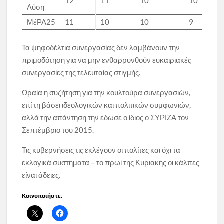
12
11
10
10
Λύση
ΜέΡΑ25
11
10
10
9
Τα ψηφοδέλτια συνεργασίας δεν λαμβάνουν την
πριμοδότηση για να μην ενθαρρυνθούν ευκαιριακές
συνεργασίες της τελευταίας στιγμής.
Ωραία η συζήτηση για την κουλτούρα συνεργασιών,
επί τη βάσει ιδεολογικών και πολιτικών συμφωνιών,
αλλά την απάντηση την έδωσε ο ίδιος ο ΣΥΡΙΖΑ τον
Σεπτέμβριο του 2015.
Τις κυβερνήσεις τις εκλέγουν οι πολίτες και όχι τα
εκλογικά συστήματα – το πρωί της Κυριακής οι κάλπες
είναι άδειες.
Κοινοποιήστε: