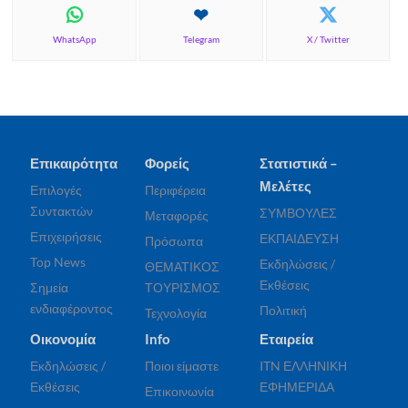
WhatsApp
Telegram
X / Twitter
Επικαιρότητα
Φορείς
Στατιστικά –
Μελέτες
Επιλογές
Περιφέρεια
Συντακτών
ΣΥΜΒΟΥΛΕΣ
Μεταφορές
Επιχειρήσεις
ΕΚΠΑΙΔΕΥΣΗ
Πρόσωπα
Top News
Εκδηλώσεις /
ΘΕΜΑΤΙΚΟΣ
Εκθέσεις
Σημεία
ΤΟΥΡΙΣΜΟΣ
ενδιαφέροντος
Πολιτική
Τεχνολογία
Οικονομία
Info
Εταιρεία
Εκδηλώσεις /
Ποιοι είμαστε
ITN ΕΛΛΗΝΙΚΗ
Εκθέσεις
ΕΦΗΜΕΡΙΔΑ
Επικοινωνία