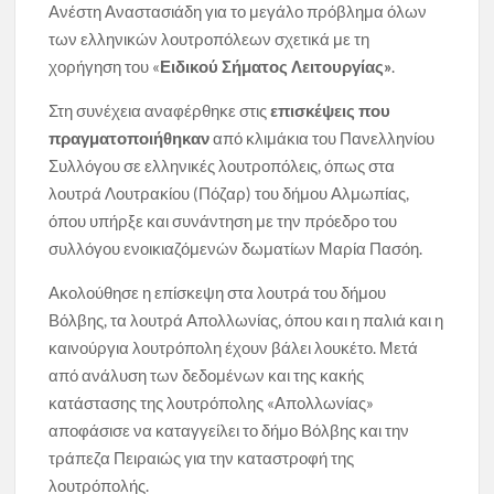
Ανέστη Αναστασιάδη για το μεγάλο πρόβλημα όλων
των ελληνικών λουτροπόλεων σχετικά με τη
χορήγηση του «
Ειδικού Σήματος Λειτουργίας»
.
Στη συνέχεια αναφέρθηκε στις
επισκέψεις που
πραγματοποιήθηκαν
από κλιμάκια του Πανελληνίου
Συλλόγου σε ελληνικές λουτροπόλεις, όπως στα
λουτρά Λουτρακίου (Πόζαρ) του δήμου Αλμωπίας,
όπου υπήρξε και συνάντηση με την πρόεδρο του
συλλόγου ενοικιαζόμενών δωματίων Μαρία Πασόη.
Ακολούθησε η επίσκεψη στα λουτρά του δήμου
Βόλβης, τα λουτρά Απολλωνίας, όπου και η παλιά και η
καινούργια λουτρόπολη έχουν βάλει λουκέτο. Μετά
από ανάλυση των δεδομένων και της κακής
κατάστασης της λουτρόπολης «Απολλωνίας»
αποφάσισε να καταγγείλει το δήμο Βόλβης και την
τράπεζα Πειραιώς για την καταστροφή της
λουτρόπολής.