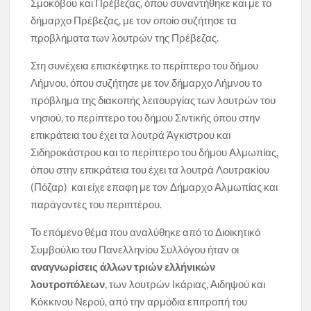
Σμοκόβου και Πρέβεζας, όπου συναντήθηκε και με το
δήμαρχο Πρέβεζας, με τον οποίο συζήτησε τα
προβλήματα των λουτρών της Πρέβεζας.
Στη συνέχεια επισκέφτηκε το περίπτερο του δήμου
Λήμνου, όπου συζήτησε με τον δήμαρχο Λήμνου το
πρόβλημα της διακοπής λειτουργίας των λουτρών του
νησιού, το περίπτερο του δήμου Σιντικής όπου στην
επικράτεια του έχει τα λουτρά Άγκιστρου και
Σιδηροκάστρου και το περίπτερο του δήμου Αλμωπίας,
όπου στην επικράτεια του έχει τα λουτρά Λουτρακίου
(Πόζαρ) και είχε επαφη με τον Δήμαρχο Αλμωπίας και
παράγοντες του περιπτέρου.
Το επόμενο θέμα που αναλύθηκε από το Διοικητικό
Συμβούλιο του Πανελληνίου Συλλόγου ήταν οι
αναγνωρίσεις άλλων τριών ελλήνικών
λουτροπόλεων
, των λουτρών Ικάριας, Αιδηψού και
Κόκκινου Νερού, από την αρμόδια επιτροπή του