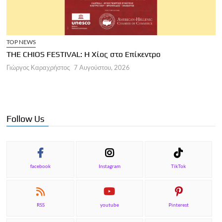
TOP NEWS
THE CHIOS FESTIVAL: Η Χίος στο Επίκεντρο
Α
Γιώργος Καραχρήστος
7 Αυγούστου, 2026
Π
Γ
Follow Us
facebook
Instagram
TikTok
RSS
youtube
Pinterest