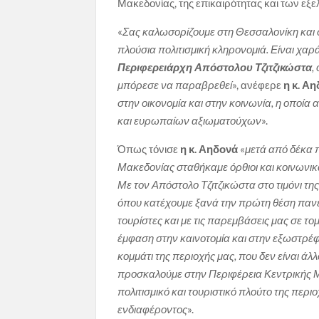
Μακεδονίας, της επικαιρότητας και των εξε
«
Σας καλωσορίζουμε στη Θεσσαλονίκη και σ
πλούσια πολιτισμική κληρονομιά. Είναι χαρ
Περιφερειάρχη Απόστολου Τζιτζικώστα
,
μπόρεσε να παραβρεθεί
», ανέφερε
η κ. Α
στην οικονομία και στην κοινωνία, η οποί
και ευρωπαίων αξιωματούχων
».
Όπως τόνισε
η κ. Αηδονά
«
μετά από δέκα 
Μακεδονίας σταθήκαμε όρθιοι και κοινωνικ
Με τον Απόστολο Τζιτζικώστα στο τιμόνι 
όπου κατέχουμε ξανά την πρώτη θέση παν
τουρίστες και με τις παρεμβάσεις μας σε τομ
έμφαση στην καινοτομία και στην εξωστρέφ
κομμάτι της περιοχής μας, που δεν είναι ά
προσκαλούμε στην Περιφέρεια Κεντρικής Μα
πολιτισμικό και τουριστικό πλούτο της περι
ενδιαφέροντος
».