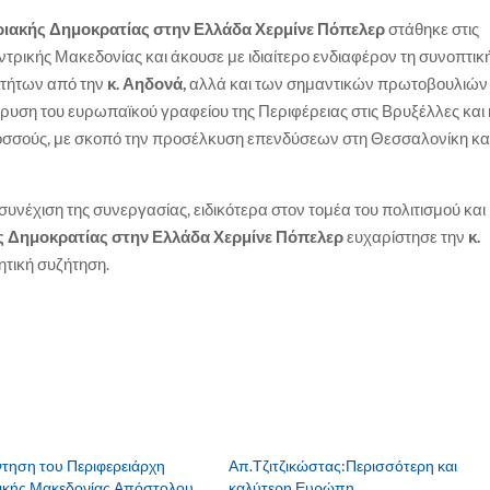
ιακής Δημοκρατίας στην Ελλάδα Χερμίνε Πόπελερ
στάθηκε στις
τρικής Μακεδονίας και άκουσε με ιδιαίτερο ενδιαφέρον τη συνοπτικ
τήτων από την
κ. Αηδονά,
αλλά και των σημαντικών πρωτοβουλιών
δρυση του ευρωπαϊκού γραφείου της Περιφέρειας στις Βρυξέλλες και 
ολοσσούς, με σκοπό την προσέλκυση επενδύσεων στη Θεσσαλονίκη κα
συνέχιση της συνεργασίας, ειδικότερα στον τομέα του πολιτισμού και
ς Δημοκρατίας στην Ελλάδα Χερμίνε Πόπελερ
ευχαρίστησε την
κ.
ητική συζήτηση.
τηση του Περιφερειάρχη
Απ.Τζιτζικώστας:Περισσότερη και
ικής Μακεδονίας Απόστολου
καλύτερη Ευρώπη