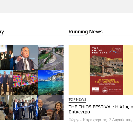
ry
Running News
ΧΕΙΡΗΣΕΙΣ
ΞΕΝΟΔΟΧΕΙΑ
TOP NEWS
a Brown Corinthia: Αποδράσεις &
THE CHIOS FESTIVAL: Η Χίος 
στρονομία
Επίκεντρο
ργος Καραχρήστος
7 Αυγούστου, 2026
Γιώργος Καραχρήστος
7 Αυγούστου,