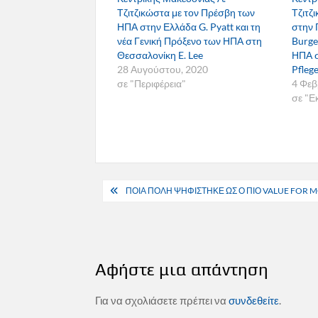
Τζιτζικώστα με τον Πρέσβη των
Τζιτζ
ΗΠΑ στην Ελλάδα G. Pyatt και τη
στην 
νέα Γενική Πρόξενο των ΗΠΑ στη
Burge
Θεσσαλονίκη E. Lee
ΗΠΑ σ
28 Αυγούστου, 2020
Pfleg
σε "Περιφέρεια"
4 Φεβ
σε "Ε
Πλοήγηση
ΠΟΙΑ ΠΟΛΗ ΨΗΦΙΣΤΗΚΕ ΩΣ Ο ΠΙΟ VALUE FOR 
άρθρων
Αφήστε μια απάντηση
Για να σχολιάσετε πρέπει να
συνδεθείτε
.