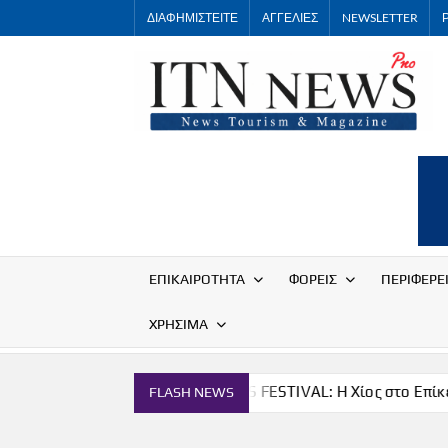
Skip
ΔΙΑΦΗΜΙΣΤΕΙΤΕ
ΑΓΓΕΛΙΕΣ
NEWSLETTER
to
content
ΕΠΙΚΑΙΡΟΤΗΤΑ
ΦΟΡΕΙΣ
ΠΕΡΙΦΕΡΕ
ΧΡΗΣΙΜΑ
α
THE CHIOS FESTIVAL: Η Χίος στο Επίκεντρο
Π
FLASH NEWS