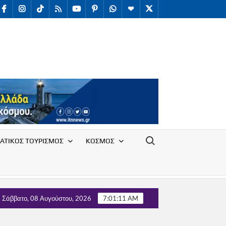
facebook
Instagram
TikTok
RSS
youtube
Pinterest
WhatsApp
Telegram
X
/
Twitter
Search for:
ΑΤΙΚΟΣ ΤΟΥΡΙΣΜΟΣ
ΚΟΣΜΟΣ
ου Υπαλλήλων Ε.Ο.Τ. με τον Τομέα Τουρισμού του κόμματος ΄΄Ε
Σάββατο, 08 Αυγούστου, 2026
7:01:12 AM