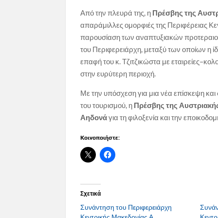
Από την πλευρά της, η
Πρέσβης της Αυστρ
απαράμιλλες ομορφιές της Περιφέρειας Κεν
παρουσίαση των αναπτυξιακών προτεραιο
του Περιφερειάρχη, μεταξύ των οποίων η ί
επαφή του κ. Τζιτζικώστα με εταιρείες–κ
στην ευρύτερη περιοχή.
Με την υπόσχεση για μια νέα επίσκεψη και 
του τουρισμού, η
Πρέσβης της Αυστριακή
Αηδονά
για τη φιλοξενία και την εποικοδομ
Κοινοποιήστε:
Σχετικά
Συνάντηση του Περιφερειάρχη
Συνάν
Κεντρικής Μακεδονίας Α.
Κεντρ