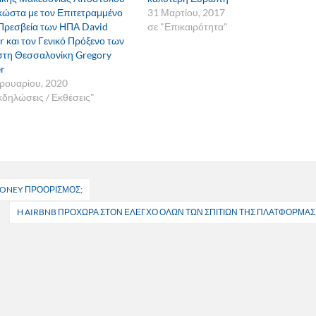
ικώστα με τον Επιτετραμμένο
31 Μαρτίου, 2017
Πρεσβεία των ΗΠΑ David
σε "Επικαιρότητα"
r και τον Γενικό Πρόξενο των
τη Θεσσαλονίκη Gregory
er
ρουαρίου, 2020
κδηλώσεις / Εκθέσεις"
MONEY ΠΡΟΟΡΙΣΜΟΣ;
H AIRBNB ΠΡΟΧΩΡΑ ΣΤΟΝ ΕΛΕΓΧΟ ΟΛΩΝ ΤΩΝ ΣΠΙΤΙΩΝ ΤΗΣ ΠΛΑΤΦΟΡΜΑΣ