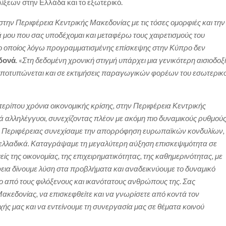
λίξεων στην Ελλάδα και το εξωτερικό.
την Περιφέρεια Κεντρικής Μακεδονίας με τις τόσες ομορφιές και την
ά μου που σας υποδέχομαι και μεταφέρω τους χαιρετισμούς του
 ο οποίος λόγω προγραμματισμένης επίσκεψης στην Κύπρο δεν
ηδονά
. «
Στη δεδομένη χρονική στιγμή υπάρχει μια γενικότερη αισιοδοξ
α αποτυπώνεται και σε εκτιμήσεις παραγωγικών φορέων του εσωτερικ
περίπου χρόνια οικονομικής κρίσης, στην Περιφέρεια Κεντρικής
ά αλληλέγγυοι, συνεχίζοντας πλέον με ακόμη πιο δυναμικούς ρυθμούς
της Περιφέρειας συνεχίσαμε την απορρόφηση ευρωπαϊκών κονδυλίων,
ελλαδικά. Καταγράψαμε τη μεγαλύτερη αύξηση επισκεψιμότητα σε
είς της οικονομίας, της επιχειρηματικότητας, της καθημερινότητας, με
εια δίνουμε λύση στα προβλήματα και αναδεικνύουμε το δυναμικό
λλο από τους φιλόξενους και ικανότατους ανθρώπους της. Σας
κεδονίας, να επισκεφθείτε και να γνωρίσετε από κοντά τον
οχής μας και να εντείνουμε τη συνεργασία μας σε θέματα κοινού