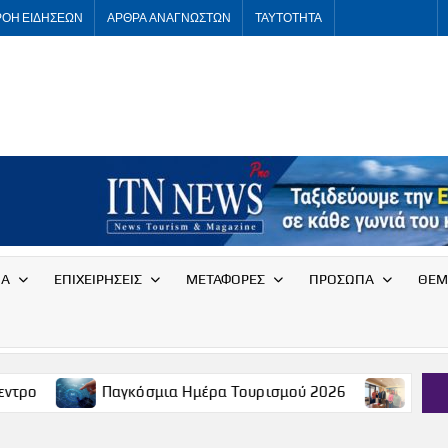
ΡΟΗ ΕΙΔΗΣΕΩΝ
ΑΡΘΡΑ ΑΝΑΓΝΩΣΤΩΝ
ΤΑΥΤΟΤΗΤΑ
ITNNEWS
International
Tourism
News
ΙΑ
ΕΠΙΧΕΙΡΗΣΕΙΣ
ΜΕΤΑΦΟΡΕΣ
ΠΡΟΣΩΠΑ
ΘΕΜ
αγκόσμια Ημέρα Τουρισμού 2026
Συνάντηση του Συλλόγ