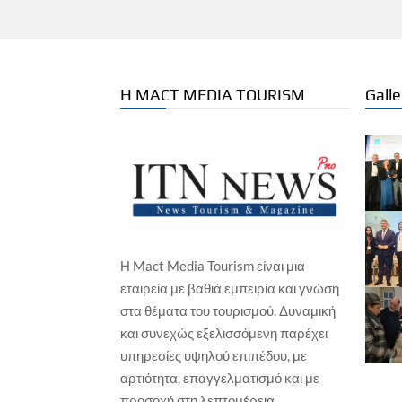
Η MACT MEDIA TOURISM
Galle
Η Mact Media Tourism είναι μια
ΕΠΙΧΕΙΡΗΣΕΙΣ
ΞΕΝΟΔΟΧΕΙΑ
εταιρεία με βαθιά εμπειρία και γνώση
ΕΠΙ
Wyndham Hotels & Resorts – Νέο
στα θέματα του τουρισμού. Δυναμική
Isl
TRYP by Wyndham στη Χάγη, σε
και συνεχώς εξελισσόμενη παρέχει
Γα
ιστορικό παραθαλάσσιο
ξενοδοχείο
υπηρεσίες υψηλού επιπέδου, με
Γιώ
Γιώργος Καραχρήστος
7 Αυγούστου, 2026
αρτιότητα, επαγγελματισμό και με
προσοχή στη λεπτομέρεια.