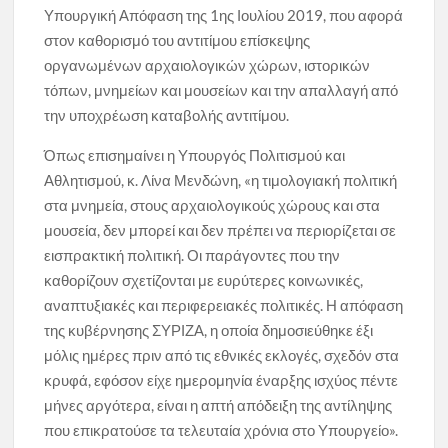
Υπουργική Απόφαση της 1ης Ιουλίου 2019, που αφορά
στον καθορισμό του αντιτίμου επίσκεψης
οργανωμένων αρχαιολογικών χώρων, ιστορικών
τόπων, μνημείων και μουσείων και την απαλλαγή από
την υποχρέωση καταβολής αντιτίμου.
Όπως επισημαίνει η Υπουργός Πολιτισμού και
Αθλητισμού, κ. Λίνα Μενδώνη, «η τιμολογιακή πολιτική
στα μνημεία, στους αρχαιολογικούς χώρους και στα
μουσεία, δεν μπορεί και δεν πρέπει να περιορίζεται σε
εισπρακτική πολιτική. Οι παράγοντες που την
καθορίζουν σχετίζονται με ευρύτερες κοινωνικές,
αναπτυξιακές και περιφερειακές πολιτικές. Η απόφαση
της κυβέρνησης ΣΥΡΙΖΑ, η οποία δημοσιεύθηκε έξι
μόλις ημέρες πριν από τις εθνικές εκλογές, σχεδόν στα
κρυφά, εφόσον είχε ημερομηνία έναρξης ισχύος πέντε
μήνες αργότερα, είναι η απτή απόδειξη της αντίληψης
που επικρατούσε τα τελευταία χρόνια στο Υπουργείο».