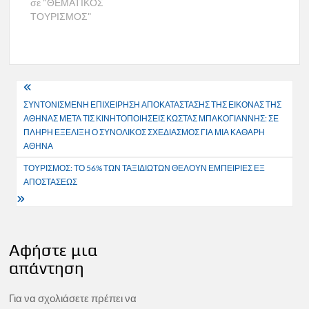
σε "ΘΕΜΑΤΙΚΟΣ
ΤΟΥΡΙΣΜΟΣ"
Πλοήγηση
ΣΥΝΤΟΝΙΣΜΕΝΗ ΕΠΙΧΕΙΡΗΣΗ ΑΠΟΚΑΤΑΣΤΑΣΗΣ ΤΗΣ ΕΙΚΟΝΑΣ ΤΗΣ
άρθρων
ΑΘΗΝΑΣ ΜΕΤΑ ΤΙΣ ΚΙΝΗΤΟΠΟΙΗΣΕΙΣ ΚΩΣΤΑΣ ΜΠΑΚΟΓΙΑΝΝΗΣ: ΣΕ
ΠΛΗΡΗ ΕΞΕΛΙΞΗ Ο ΣΥΝΟΛΙΚΟΣ ΣΧΕΔΙΑΣΜΟΣ ΓΙΑ ΜΙΑ ΚΑΘΑΡΗ
ΑΘΗΝΑ
ΤΟΥΡΙΣΜΟΣ: ΤΟ 56% ΤΩΝ ΤΑΞΙΔΙΩΤΩΝ ΘΕΛΟΥΝ ΕΜΠΕΙΡΙΕΣ ΕΞ
ΑΠΟΣΤΑΣΕΩΣ
Αφήστε μια
απάντηση
Για να σχολιάσετε πρέπει να