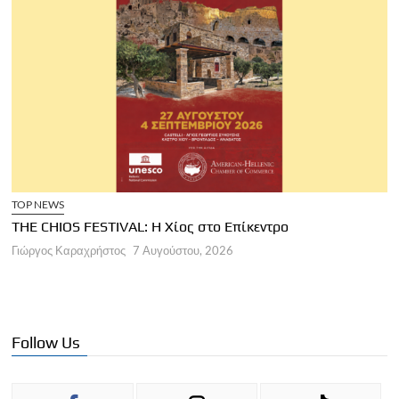
TOP NEWS
THE CHIOS FESTIVAL: Η Χίος στο Επίκεντρο
Α
Γιώργος Καραχρήστος
7 Αυγούστου, 2026
Π
Γ
Follow Us