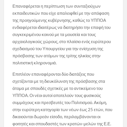
Επαναφέρεται η περίπτωση των συνταξιούχων
εκπαιδευτικών που είχε απαλειφθεί με την απόφαση
της προηγούμενης κυβέρνησης, καθώς το ΥΠΠΟΑ
ενδιαφέρεται ιδιαιτέρως να διατηρήσει την επαφή του
συγκεκριμένου κοινού με τα μουσεία και τους
αρχαιολογικούς χώρους, στο πλαίσιο ενός ευρύτερου
σχεδιασμού του Υπουργείου για την ενίσχυση της
πρόσβασης των ατόμων της τρίτης ηλικίας στην
πολιτιστική κληρονομιά.
Επιπλέον επαναφέρονται δύο διατάξεις που
σχετίζονται με τη διευκόλυνση της πρόσβασης στα
άτομα με σπουδές σχετικές με το αντικείμενο του
ΥΠΠΟΑ. Οι νέοι αυτοί αποτελούν τους φυσικούς
συμμάχους και πρεσβευτές του Πολιτισμού. Ακόμη,
στην ευρύτερη κατηγορία των νέων έως 25 ετών, που
δικαιούνται δωρεάν είσοδο, περιλαμβάνονται οι
φοιτητές και σπουδαστές των κρατών-μελών της Ε.Ε.