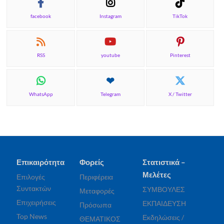
facebook
Instagram
TikTok
RSS
youtube
Pinterest
WhatsApp
Telegram
X / Twitter
Επικαιρότητα
Φορείς
Στατιστικά –
Μελέτες
Επιλογές
Περιφέρεια
Συντακτών
ΣΥΜΒΟΥΛΕΣ
Μεταφορές
Επιχειρήσεις
ΕΚΠΑΙΔΕΥΣΗ
Πρόσωπα
Top News
Εκδηλώσεις /
ΘΕΜΑΤΙΚΟΣ