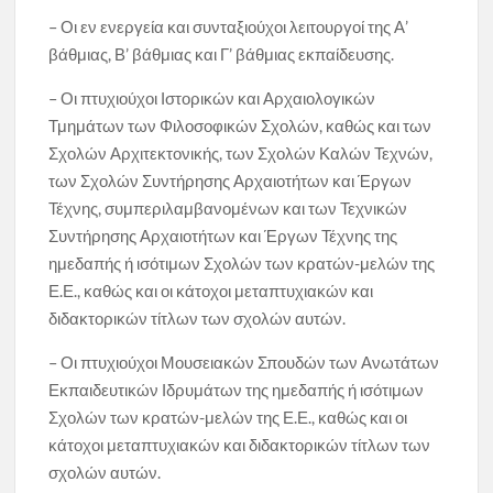
– Οι εν ενεργεία και συνταξιούχοι λειτουργοί της Α’
βάθμιας, Β’ βάθμιας και Γ’ βάθμιας εκπαίδευσης.
– Οι πτυχιούχοι Ιστορικών και Αρχαιολογικών
Τμημάτων των Φιλοσοφικών Σχολών, καθώς και των
Σχολών Αρχιτεκτονικής, των Σχολών Καλών Τεχνών,
των Σχολών Συντήρησης Αρχαιοτήτων και Έργων
Τέχνης, συμπεριλαμβανομένων και των Τεχνικών
Συντήρησης Αρχαιοτήτων και Έργων Τέχνης της
ημεδαπής ή ισότιμων Σχολών των κρατών-μελών της
Ε.Ε., καθώς και οι κάτοχοι μεταπτυχιακών και
διδακτορικών τίτλων των σχολών αυτών.
– Οι πτυχιούχοι Μουσειακών Σπουδών των Ανωτάτων
Εκπαιδευτικών Ιδρυμάτων της ημεδαπής ή ισότιμων
Σχολών των κρατών-μελών της Ε.Ε., καθώς και οι
κάτοχοι μεταπτυχιακών και διδακτορικών τίτλων των
σχολών αυτών.