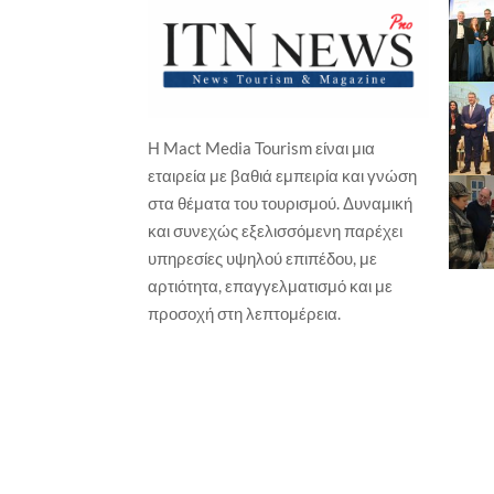
Η Mact Media Tourism είναι μια
ΕΠΙ
εταιρεία με βαθιά εμπειρία και γνώση
ΕΚΔΗΛΩΣΕΙΣ / ΕΚΘΕΣΕΙΣ
Νέ
στα θέματα του τουρισμού. Δυναμική
πρ
Ο ΠΣΑΠΠ φέρνει το Football Unity
και συνεχώς εξελισσόμενη παρέχει
Festival
Γιώ
υπηρεσίες υψηλού επιπέδου, με
Γιώργος Καραχρήστος
6 Αυγούστου, 2026
αρτιότητα, επαγγελματισμό και με
προσοχή στη λεπτομέρεια.