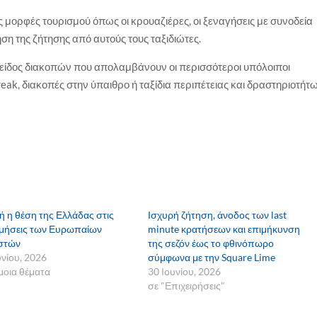
ς μορφές τουρισμού όπως οι κρουαζιέρες, οι ξεναγήσεις με συνοδεία
ση της ζήτησης από αυτούς τους ταξιδιώτες.
είδος διακοπών που απολαμβάνουν οι περισσότεροι υπόλοιποι
break, διακοπές στην ύπαιθρο ή ταξίδια περιπέτειας και δραστηριοτήτ
ή η θέση της Ελλάδας στις
Ισχυρή ζήτηση, άνοδος των last
μήσεις των Ευρωπαίων
minute κρατήσεων και επιμήκυνση
στών
της σεζόν έως το φθινόπωρο
υνίου, 2026
σύμφωνα με την Square Lime
οια θέματα
30 Ιουνίου, 2026
σε "Επιχειρήσεις"