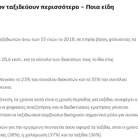
ών ταξιδεύουν περισσότερο – Ποια είδη
αξιδιωτών άνω των 55 ετών το 2018, σε ετήσια βάση, φτάνοντας τα
20,6 εκατ., και το σύνολο των διακοπών τους το ίδιο έτος
πευσαν το 23% του συνόλου διακοπών και το 35% του συνόλου
ρευνα.
νεση, τα χρόνια αυτά είναι η χρυσή περίοδος για ταξίδια, αναφέρει ο
ι οι ψηφιακές αναζητήσεις και οι διαδικτυακές κρατήσεις γίνονται
ωστόσο οι ταξιδιωτικοί σύμβουλοι διατηρούν σημαντικό ρόλο για αυτού
τών για την ερχόμενη πενταετία όσον αφορά τα ταξίδια, είναι ο χρόν
είας (38%), η χαλάρωση (37%) και τα ταξίδια (36%).