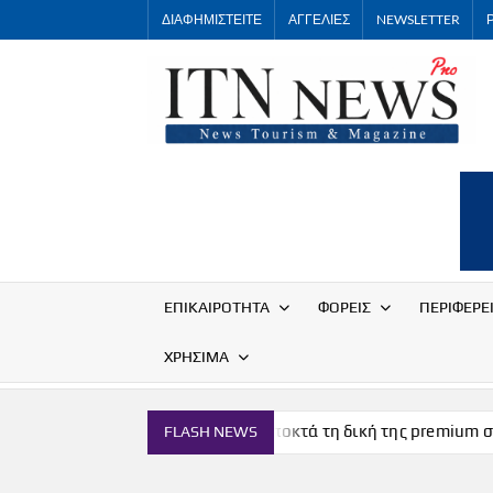
Skip
ΔΙΑΦΗΜΙΣΤΕΙΤΕ
ΑΓΓΕΛΙΕΣ
NEWSLETTER
to
content
ΕΠΙΚΑΙΡΟΤΗΤΑ
ΦΟΡΕΙΣ
ΠΕΡΙΦΕΡΕ
ΧΡΗΣΙΜΑ
σμών
Η Μύκονος αποκτά τη δική της premium σοκολάτα
FLASH NEWS