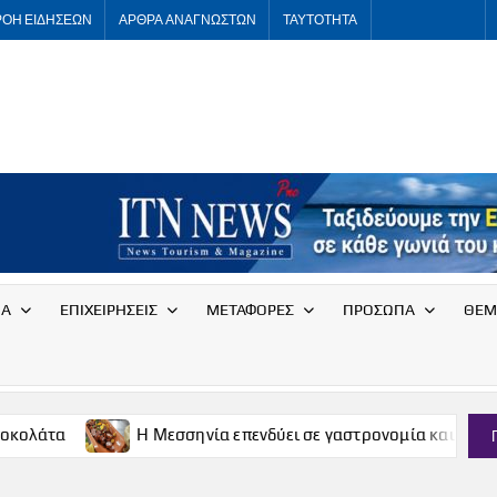
ΡΟΗ ΕΙΔΗΣΕΩΝ
ΑΡΘΡΑ ΑΝΑΓΝΩΣΤΩΝ
ΤΑΥΤΟΤΗΤΑ
ITNNEWS
International
Tourism
News
ΙΑ
ΕΠΙΧΕΙΡΗΣΕΙΣ
ΜΕΤΑΦΟΡΕΣ
ΠΡΟΣΩΠΑ
ΘΕΜ
Η Μεσσηνία επενδύει σε γαστρονομία και οινοτουρισμό