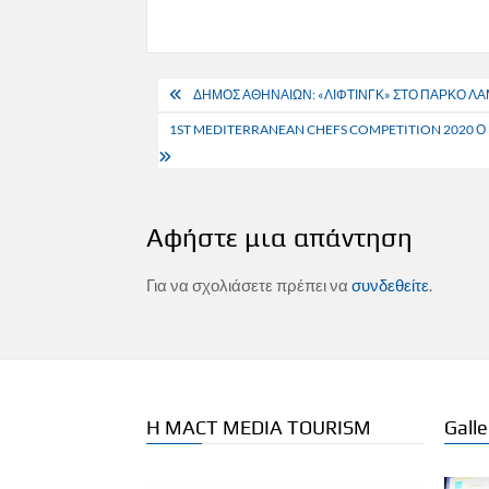
Πλοήγηση
ΔΗΜΟΣ ΑΘΗΝΑΙΩΝ: «ΛΙΦΤΙΝΓΚ» ΣΤΟ ΠΑΡΚΟ Λ
άρθρων
1ST MEDITERRANEAN CHEFS COMPETITION 2020 Ο
Αφήστε μια απάντηση
Για να σχολιάσετε πρέπει να
συνδεθείτε
.
Η MACT MEDIA TOURISM
Galle