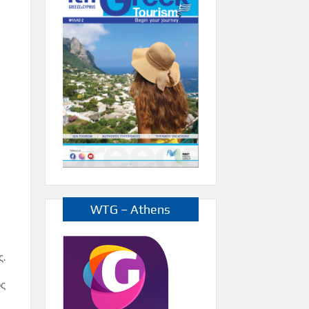
WTG – Athens
ς.
ος