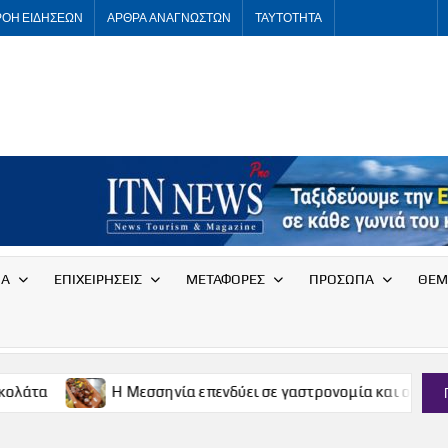
ΡΟΗ ΕΙΔΗΣΕΩΝ
ΑΡΘΡΑ ΑΝΑΓΝΩΣΤΩΝ
ΤΑΥΤΟΤΗΤΑ
ITNNEWS
International
Tourism
News
ΙΑ
ΕΠΙΧΕΙΡΗΣΕΙΣ
ΜΕΤΑΦΟΡΕΣ
ΠΡΟΣΩΠΑ
ΘΕΜ
Η Μεσσηνία επενδύει σε γαστρονομία και οινοτουρισμό