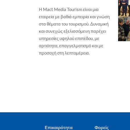
Η Mact Media Tourism είναι μια
ΕΠΙ
εταιρεία με βαθιά εμπειρία και γνώση
ΕΚΔΗΛΩΣΕΙΣ / ΕΚΘΕΣΕΙΣ
Νέ
στα θέματα του τουρισμού. Δυναμική
πρ
Ο ΠΣΑΠΠ φέρνει το Football Unity
και συνεχώς εξελισσόμενη παρέχει
Festival
Γιώ
υπηρεσίες υψηλού επιπέδου, με
Γιώργος Καραχρήστος
6 Αυγούστου, 2026
αρτιότητα, επαγγελματισμό και με
προσοχή στη λεπτομέρεια.
Επικαιρότητα
Φορείς