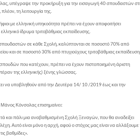
λας, υπέγραψε την προκήρυξη για την εισαγωγή 40 σπουδαστών στ
λέον, τη λειτουργία της.
οψήφιοι με ελληνική υπηκοότητα πρέπει να έχουν αποφοιτήσει
ελληνικό ίδρυμα τριτοβάθμιας εκπαίδευσης.
 σπουδαστών σε κάθε Σχολή, καλύπτονται σε ποσοστό 70% από
είου και σε ποσοστό 30% από πτυχιούχους τριτοβάθμιας εκπαίδευση
υ σπουδών που κατέχουν, πρέπει να έχουν πιστοποιημένη άριστη
πέραν της ελληνικής) ξένης γλώσσας.
ει να υποβληθούν από την Δευτέρα 14/ 10 /2019 έως και την
 Μάνος Κόνσολας επισημαίνει:
τά και πάλι μια αναβαθμισμένη Σχολή Ξεναγών, που θα αναδείξει
λέχη. Αυτό είναι μόνο η αρχή, αφού ο στόχος μας είναι να αλλάξουμε 
τις βαθμίδες».