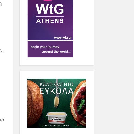
η
ς.
το