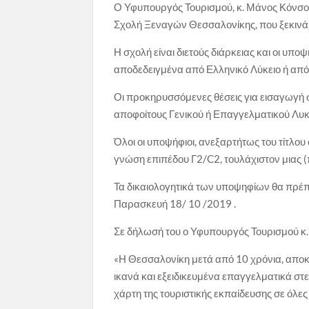
Ο Υφυπουργός Τουρισμού, κ. Μάνος Κόνσο
Σχολή Ξεναγών Θεσσαλονίκης, που ξεκινά, π
Η σχολή είναι διετούς διάρκειας και οι υπ
αποδεδειγμένα από Ελληνικό Λύκειο ή από 
Οι προκηρυσσόμενες θέσεις για εισαγωγή
αποφοίτους Γενικού ή Επαγγελματικού Λυκ
Όλοι οι υποψήφιοι, ανεξαρτήτως του τίτλο
γνώση επιπέδου Γ2/C2, τουλάχιστον μιας (
Τα δικαιολογητικά των υποψηφίων θα πρέπ
Παρασκευή 18/ 10 /2019 .
Σε δήλωσή του ο Υφυπουργός Τουρισμού κ.
«Η Θεσσαλονίκη μετά από 10 χρόνια, αποκ
ικανά και εξειδικευμένα επαγγελματικά στε
χάρτη της τουριστικής εκπαίδευσης σε όλες 