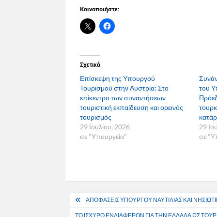
Κοινοποιήστε:
Σχετικά
Επίσκεψη της Υπουργού
Συνάν
Τουρισμού στην Αυστρία: Στο
του Υ
επίκεντρο των συναντήσεων
Πρόεδ
τουριστική εκπαίδευση και ορεινός
τουρι
τουρισμός
κατάρ
29 Ιουλίου, 2026
29 Ιο
σε "Υπουργεία"
σε "Υ
Πλοήγηση
ΑΠΟΦΑΣΕΙΣ ΥΠΟΥΡΓΟΥ ΝΑΥΤΙΛΙΑΣ ΚΑΙ ΝΗΣΙΩΤΙ
άρθρων
ΤΟ ΙΣΧΥΡΟ ΕΝΔΙΑΦΕΡΟΝ ΓΙΑ ΤΗΝ ΕΛΛΑΔΑ ΩΣ ΤΟΥ