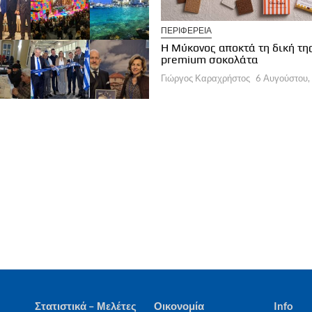
ΠΕΡΙΦΕΡΕΙΑ
ΛΟΓΕΣ ΣΥΝΤΑΚΤΩΝ
Η Μύκονος αποκτά τη δική τη
α εποχή στη διαχείριση των
premium σοκολάτα
οορισμών
Γιώργος Καραχρήστος
6 Αυγούστου,
ργος Καραχρήστος
6 Αυγούστου, 2026
Στατιστικά – Μελέτες
Οικονομία
Info