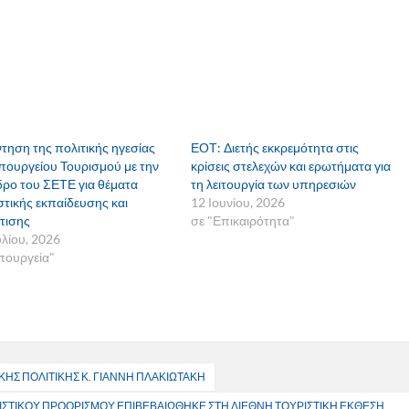
τηση της πολιτικής ηγεσίας
ΕΟΤ: Διετής εκκρεμότητα στις
πουργείου Τουρισμού με την
κρίσεις στελεχών και ερωτήματα για
ρο του ΣΕΤΕ για θέματα
τη λειτουργία των υπηρεσιών
στικής εκπαίδευσης και
12 Ιουνίου, 2026
τισης
σε "Επικαιρότητα"
υλίου, 2026
πουργεία"
ΚΗΣ ΠΟΛΙΤΙΚΗΣ Κ. ΓΙΑΝΝΗ ΠΛΑΚΙΩΤΑΚΗ
ΡΙΣΤΙΚΟΥ ΠΡΟΟΡΙΣΜΟΥ ΕΠΙΒΕΒΑΙΩΘΗΚΕ ΣΤΗ ΔΙΕΘΝΗ ΤΟΥΡΙΣΤΙΚΗ ΕΚΘΕΣΗ