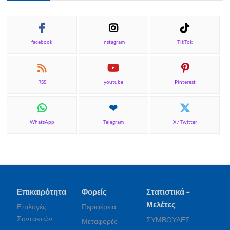
facebook
Instagram
TikTok
RSS
youtube
Pinterest
WhatsApp
Telegram
X / Twitter
Επικαιρότητα
Φορείς
Στατιστικά –
Μελέτες
Επιλογές
Περιφέρεια
Συντακτών
ΣΥΜΒΟΥΛΕΣ
Μεταφορές