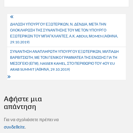
Πλοήγηση
ΔΗΛΩΣΗ ΥΠΟΥΡΓΟΥ ΕΞΩΤΕΡΙΚΩΝ, Ν. ΔΕΝΔΙΑ, ΜΕΤΑ ΤΗΝ
άρθρων
ΟΛΟΚΛΗΡΩΣΗ ΤΗΣ ΣΥΝΑΝΤΗΣΗΣ ΤΟΥ ΜΕ ΤΟΝ ΥΠΟΥΡΓΟ
ΕΞΩΤΕΡΙΚΩΝ ΤΟΥ ΜΠΑΓΚΛΑΝΤΕΣ, Α.Κ. ABDUL ΜOMEN (ΑΘΗΝΑ,
29.10.2019)
ΣΥΝΑΝΤΗΣΗ ΑΝΑΠΛΗΡΩΤΗ ΥΠΟΥΡΓΟΥ ΕΞΩΤΕΡΙΚΩΝ, ΜΙΛΤΙΑΔΗ
ΒΑΡΒΙΤΣΙΩΤΗ, ΜΕ ΤΟΝ ΓΕΝΙΚΟ ΓΡΑΜΜΑΤΕΑ ΤΗΣ ΕΝΩΣΗΣ ΓΙΑ ΤΗ
ΜΕΣΟΓΕΙΟ (ΕΓΜ), NASSER KAMEL, ΣΤΟ ΠΕΡΙΘΩΡΙΟ ΤΟΥ 4ΟΥ EU
ARAB SUMMIT (ΑΘΗΝΑ, 29.10.2019)
Αφήστε μια
απάντηση
Για να σχολιάσετε πρέπει να
συνδεθείτε
.