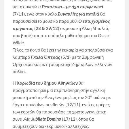
με τη συναυλία
Ρεμπέτικο… με ήχο συμφωνικό
(
7/11
), ενώ στον κύκλο
Συναυλίες για παιδιά
θα
παρουσιάσει το μουσικό παραμύθι
Ο ευτυχισμένος
πρίγκιπας
(
28 & 29/12
) σε μουσική Άλκη Μπαλτά,
που βασίζεται στο ομότιτλο μυθιστόρημα του Oscar
Wilde.
Τέλος, το κοινό θα έχει την ευκαιρία να απολαύσει ένα
λαμπερό
Γκαλά Όπερας
(
5/1
) με τη Συμφωνική
Ορχήστρα και με τη συμμετοχή δημοφιλών Ελλήνων
σολίστ.
Η
Χορωδία του δήμου Αθηναίων
θα
πραγματοποιήσει μία περιπλάνηση στην αγγλική
ο
μουσική από την Αναγέννηση έως τον 20
αιώνα με
έργα σπουδαίων συνθετών (
12/11
), ενώ τις ημέρες
των εορτών θα παρουσιάσει τη χριστουγεννιάτικη
συναυλία
Jubilate Domino
(
17/12
)
, όπου θα
συμμετέχουν διακεκριμένοι καλλιτέχνες.