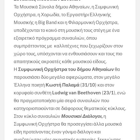
Τα Μουσικά Σύνολα δήμου Αθηναίων, η Συμφωνική
Ορχήστρα, η Χορωδία, το Εργαστήρι Ελληνικής
Μουσικής η Big Band και η Φιλαρμονική Ορχήστρα,
υποδέχονται το κοινό στη μουσική τους στέγη με ένα
εξαιρετικό πρόγραμμα συναυλιών, όπου
συμπράττοντας με καλλιτέχνες που ξεχωρίζουν στον
χώρο τους, υπόσχονται να ενθουσιάσουν και τους πιο
απαιτητικούς ακροατές κάθε μουσικού είδους.
Η
Συμφωνική Ορχήστρα του δήμου Αθηναίων
θα
παρουσιάσει δύο μεγάλα αφιερώματα, στον μεγάλο
Έλληνα ποιητή
Κωστή Παλαμά
(
31/10
) και στον
κορυφαίο συνθέτη
Ludwig
van
Beethoven
(
23/1
), ενώ
θα πραγματοποιήσει μία σειρά συναυλιών που
κατηγοριοποιούνται σε διάφορους θεματικούς κύκλους.
Στον κύκλο συναυλιών
Μουσικοί Διάλογοι,
η
Συμφωνική Ορχήστρα θα προσεγγίσει άλλα μουσικά
είδη προτείνοντας έναν γόνιμο διάλογο και
αναζητώντας νέες ακουστικές εμπειρίες, ξεκινώντας