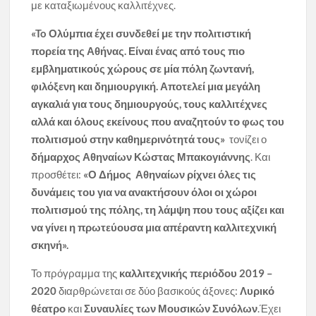
με καταξιωμένους καλλιτέχνες.
«
To
Ολύμπια έχει συνδεθεί με την πολιτιστική
πορεία της Αθήνας. Είναι ένας από τους πιο
εμβληματικούς χώρους σε μία πόλη ζωντανή,
φιλόξενη και δημιουργική. Αποτελεί μια μεγάλη
αγκαλιά για τους δημιουργούς, τους καλλιτέχνες
αλλά και όλους εκείνους που αναζητούν το φως του
πολιτισμού στην καθημερινότητά τους»
τονίζει ο
δήμαρχος Αθηναίων Κώστας Μπακογιάννης
. Και
προσθέτει:
«Ο Δήμος Αθηναίων ρίχνει όλες τις
δυνάμεις του για να ανακτήσουν όλοι οι χώροι
πολιτισμού της πόλης, τη λάμψη που τους αξίζει και
να γίνει η πρωτεύουσα μια απέραντη καλλιτεχνική
σκηνή».
Το πρόγραμμα της
καλλιτεχνικής περιόδου 2019 –
2020
διαρθρώνεται σε δύο βασικούς άξονες:
Λυρικό
θέατρο
και
Συναυλίες των Μουσικών Συνόλων
.Έχει