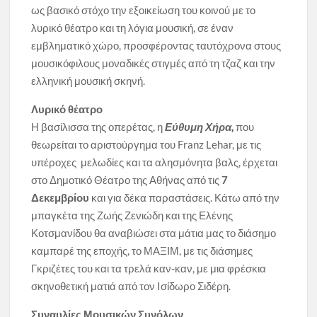
ως βασικό στόχο την εξοικείωση του κοινού με το
λυρικό θέατρο και τη λόγια μουσική, σε έναν
εμβληματικό χώρο, προσφέροντας ταυτόχρονα στους
μουσικόφιλους μοναδικές στιγμές από τη τζαζ και την
ελληνική μουσική σκηνή.
Λυρικό θέατρο
Η βασίλισσα της οπερέτας, η
Εύθυμη Χήρα,
που
θεωρείται το αριστούργημα του Franz Lehar, με τις
υπέροχες μελωδίες και τα αλησμόνητα βαλς, έρχεται
στο Δημοτικό Θέατρο της Αθήνας από τις
7
Δεκεμβρίου
και για δέκα παραστάσεις. Κάτω από την
μπαγκέτα της Ζωής Ζενιώδη και της Ελένης
Κοτσμανίδου θα αναβιώσει στα μάτια μας το διάσημο
καμπαρέ της εποχής, το ΜΑΞΙΜ, με τις διάσημες
Γκριζέτες του και τα τρελά καν-καν, με μια φρέσκια
σκηνοθετική ματιά από τον Iσίδωρο Σιδέρη.
Συναυλίες Μουσικών Συνόλων