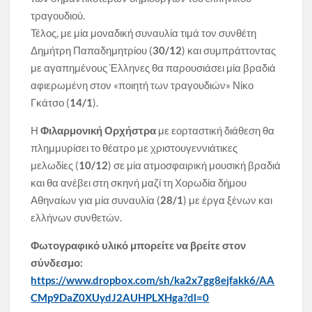
τραγουδιού.
Τέλος, με μία μοναδική συναυλία τιμά τον συνθέτη
Δημήτρη Παπαδημητρίου (
30/12
) και συμπράττοντας
με αγαπημένους Έλληνες θα παρουσιάσει μία βραδιά
αφιερωμένη στον «ποιητή των τραγουδιών» Νίκο
Γκάτσο
(
14/1
).
Η
Φιλαρμονική Ορχήστρα
με εορταστική διάθεση θα
πλημμυρίσει το θέατρο με χριστουγεννιάτικες
μελωδίες (
10/12
) σε μία ατμοσφαιρική μουσική βραδιά
και θα ανέβει στη σκηνή μαζί τη Χορωδία δήμου
Αθηναίων για μία συναυλία (
28/1
) με έργα ξένων και
ελλήνων συνθετών.
Φωτογραφικό υλικό μπορείτε να βρείτε στον
σύνδεσμο:
https://www.dropbox.com/sh/ka2x7gg8ejfakk6/AA
CMp9DaZ0XUydJ2AUHPLXHga?dl=0