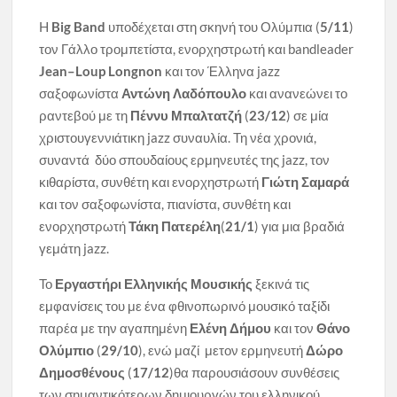
H
Big
Band
υποδέχεται στη σκηνή του Ολύμπια (
5/11
)
τον Γάλλο τρομπετίστα, ενορχηστρωτή και bandleader
Jean
–
Loup
Longnon
και τον Έλληνα jazz
σαξοφωνίστα
Αντώνη Λαδόπουλο
και ανανεώνει το
ραντεβού με τη
Πέννυ Μπαλτατζή
(
23/12
) σε μία
χριστουγεννιάτικη jazz συναυλία. Τη νέα χρονιά,
συναντά δύο σπουδαίους ερμηνευτές της jazz, τον
κιθαρίστα, συνθέτη και ενορχηστρωτή
Γιώτη Σαμαρά
και τον σαξοφωνίστα, πιανίστα, συνθέτη και
ενορχηστρωτή
Τάκη Πατερέλη
(
21/1
) για μια βραδιά
γεμάτη jazz.
Το
Εργαστήρι Ελληνικής Μουσικής
ξεκινά τις
εμφανίσεις του με ένα φθινοπωρινό μουσικό ταξίδι
παρέα με την αγαπημένη
Ελένη Δήμου
και τον
Θάνο
Ολύμπιο
(
29/10
), ενώ μαζί μετον ερμηνευτή
Δώρο
Δημοσθένους
(
17/12
)θα παρουσιάσουν συνθέσεις
των σημαντικότερων δημιουργών του ελληνικού