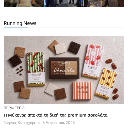
Running News
T
ΠΕΡΙΦΕΡΕΙΑ
Η
Η Μύκονος αποκτά τη δική της premium σοκολάτα
Γ
Γιώργος Καραχρήστος
6 Αυγούστου, 2026