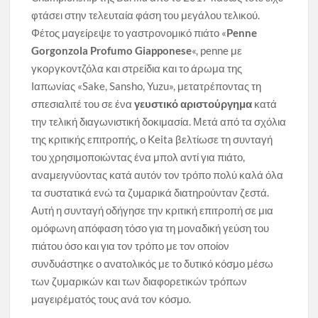
φτάσει στην τελευταία φάση του μεγάλου τελικού.
Φέτος μαγείρεψε το γαστρονομικό πιάτο «
Penne
Gorgonzola Profumo Giapponese
«, penne με
γκοργκοντζόλα και στρείδια και το άρωμα της
Ιαπωνίας «Sake, Sansho, Yuzu», μετατρέποντας τη
σπεσιαλιτέ του σε ένα
γευστικό αριστούργημα
κατά
την τελική διαγωνιστική δοκιμασία. Μετά από τα σχόλια
της κριτικής επιτροπής, ο Keita βελτίωσε τη συνταγή
του χρησιμοποιώντας ένα μπολ αντί για πιάτο,
αναμειγνύοντας κατά αυτόν τον τρόπο πολύ καλά όλα
τα συστατικά ενώ τα ζυμαρικά διατηρούνταν ζεστά.
Αυτή η συνταγή οδήγησε την κριτική επιτροπή σε μια
ομόφωνη απόφαση τόσο για τη μοναδική γεύση του
πιάτου όσο και για τον τρόπο με τον οποίον
συνδυάστηκε ο ανατολικός με το δυτικό κόσμο μέσω
των ζυμαρικών και των διαφορετικών τρόπων
μαγειρέματός τους ανά τον κόσμο.