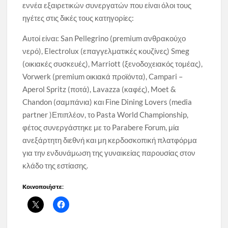
εννέα εξαιρετικών συνεργατών που είναι όλοι τους
ηγέτες στις δικές τους κατηγορίες:
Αυτοί είναι: San Pellegrino (premium ανθρακούχο
νερό), Electrolux (επαγγελματικές κουζίνες) Smeg
(οικιακές συσκευές), Marriott (ξενοδοχειακός τομέας),
Vorwerk (premium οικιακά προϊόντα), Campari –
Aperol Spritz (ποτά), Lavazza (καφές), Moet &
Chandon (σαμπάνια) και Fine Dining Lovers (media
partner )Επιπλέον, το Pasta World Championship,
φέτος συνεργάστηκε με το Parabere Forum, μία
ανεξάρτητη διεθνή και μη κερδοσκοπική πλατφόρμα
για την ενδυνάμωση της γυναικείας παρουσίας στον
κλάδο της εστίασης.
Κοινοποιήστε: