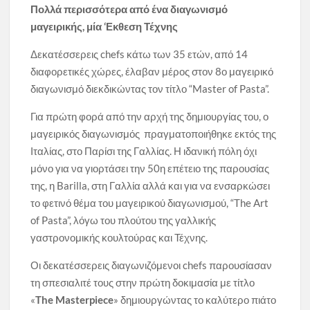
Πολλά περισσότερα από ένα διαγωνισμό
μαγειρικής, μία ‘Εκθεση Τέχνης
Δεκατέσσερεις chefs κάτω των 35 ετών, από 14
διαφορετικές χώρες, έλαβαν μέρος στον 8ο μαγειρικό
διαγωνισμό διεκδικώντας τον τίτλο “Master of Pasta”.
Για πρώτη φορά από την αρχή της δημιουργίας του, ο
μαγειρικός διαγωνισμός πραγματοποιήθηκε εκτός της
Ιταλίας, στο Παρίσι της Γαλλίας. Η ιδανική πόλη όχι
μόνο για να γιορτάσει την 50η επέτειο της παρουσίας
της, η Barilla, στη Γαλλία αλλά και για να ενσαρκώσει
το φετινό θέμα του μαγειρικού διαγωνισμού, “The Art
of Pasta”, λόγω του πλούτου της γαλλικής
γαστρονομικής κουλτούρας και Τέχνης.
Οι δεκατέσσερεις διαγωνιζόμενοι chefs παρουσίασαν
τη σπεσιαλιτέ τους στην πρώτη δοκιμασία με τίτλο
«
The Masterpiece
» δημιουργώντας το καλύτερο πιάτο