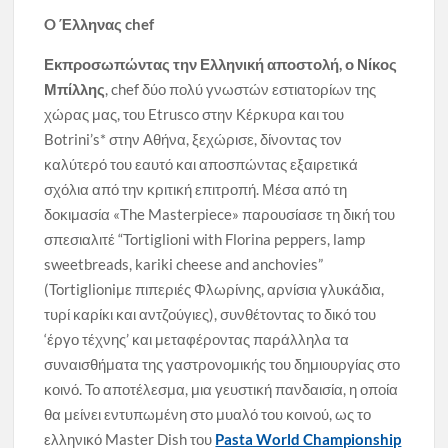
O Έλληνας chef
Εκπροσωπώντας την Ελληνική αποστολή, ο Νίκος
Μπίλλης
, chef δύο πολύ γνωστών εστιατορίων της
χώρας μας, του Etrusco στην Κέρκυρα και του
Botrini’s* στην Αθήνα, ξεχώρισε, δίνοντας τον
καλύτερό του εαυτό και αποσπώντας εξαιρετικά
σχόλια από την κριτική επιτροπή. Μέσα από τη
δοκιμασία «The Masterpiece» παρουσίασε τη δική του
σπεσιαλιτέ “Tortiglioni with Florina peppers, lamp
sweetbreads, kariki cheese and anchovies”
(Tortiglioniμε πιπεριές Φλωρίνης, αρνίσια γλυκάδια,
τυρί καρίκι και αντζούγιες), συνθέτοντας το δικό του
‘έργο τέχνης’ και μεταφέροντας παράλληλα τα
συναισθήματα της γαστρονομικής του δημιουργίας στο
κοινό. Το αποτέλεσμα, μια γευστική πανδαισία, η οποία
θα μείνει εντυπωμένη στο μυαλό του κοινού, ως το
ελληνικό Master Dish του
Pasta World Championship