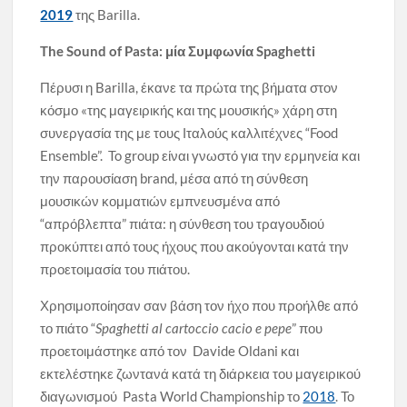
2019
της Barilla.
The Sound of Pasta: μία Συμφωνία Spaghetti
Πέρυσι η Barilla, έκανε τα πρώτα της βήματα στον
κόσμο «της μαγειρικής και της μουσικής» χάρη στη
συνεργασία της με τους Ιταλούς καλλιτέχνες “Food
Ensemble”. To group είναι γνωστό για την ερμηνεία και
την παρουσίαση brand, μέσα από τη σύνθεση
μουσικών κομματιών εμπνευσμένα από
“απρόβλεπτα” πιάτα: η σύνθεση του τραγουδιού
προκύπτει από τους ήχους που ακούγονται κατά την
προετοιμασία του πιάτου.
Χρησιμοποίησαν σαν βάση τον ήχο που προήλθε από
το πιάτο “
Spaghetti al cartoccio cacio e pepe
” που
προετοιμάστηκε από τον Davide Oldani και
εκτελέστηκε ζωντανά κατά τη διάρκεια του μαγειρικού
διαγωνισμού Pasta World Championship το
2018
. Το