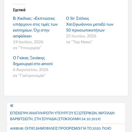
Σχετικά
Β. Κικίλιας: «Εκπτώσεις
Ο Sir Στέλιος
υπάρχουν στις τιμές των
Χατζηιωάννου μεταξύ των
εισιτηρίων. Όχι στην
50 προσωπικοτήτων
ασφάλεια»
25 Ιουνίου, 2026
24 Ιουλίου, 2026
σε "Top News"
σε "Υπουργεία"
Ο Γκίκας Ξενάκης
δημιουργεί στο amoni
6 Αυγούστου, 2026
σε "Γαστρονομία"
Πλοήγηση
ΕΠΙΣΚΕΨΗ ΑΝΑΠΛΗΡΩΤΗ ΥΠΟΥΡΓΟΥ ΕΞΩΤΕΡΙΚΩΝ, ΜΙΛΤΙΑΔΗ
άρθρων
ΒΑΡΒΙΤΣΙΩΤΗ, ΣΤΗ ΣΟΥΗΔΙΑ (ΣΤΟΚΧΟΛΜΗ 24.10.2019)
AIRBNB: ΟΙ ΠΙΟ ΔΗΜΟΦΙΛΕΙΣ ΠΡΟΟΡΙΣΜΟΙ ΓΙΑ ΤΟ 2020, ΠOΙΟ