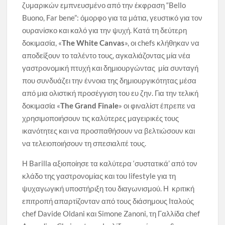
ζυμαρικών εμπνευσμένο από την έκφραση “Bello
Buono, Far bene”: όμορφο για τα μάτια, γευστικό για τον
ουρανίσκο και καλό για την ψυχή. Κατά τη δεύτερη
δοκιμασία, «
The White Canvas
», οι chefs κλήθηκαν να
αποδείξουν το ταλέντο τους, αγκαλιάζοντας μία νέα
γαστρονομική πτυχή και δημιουργώντας μία συνταγή
που συνδυάζει την έννοια της δημιουργικότητας μέσα
από μια ολιστική προσέγγιση του ευ ζην. Για την τελική
δοκιμασία «
The Grand Finale
» οι φιναλίστ έπρεπε να
χρησιμοποιήσουν τις καλύτερες μαγειρικές τους
ικανότητες και να προσπαθήσουν να βελτιώσουν και
να τελειοποιήσουν τη σπεσιαλιτέ τους.
Η Barilla αξιοποίησε τα καλύτερα ‘συστατικά’ από τον
κλάδο της γαστρονομίας και του lifestyle για τη
ψυχαγωγική υποστήριξη του διαγωνισμού. Η κριτική
επιτροπή απαρτίζονταν από τους διάσημους Ιταλούς
chef Davide Oldani και Simone Zanoni, τη Γαλλίδα chef