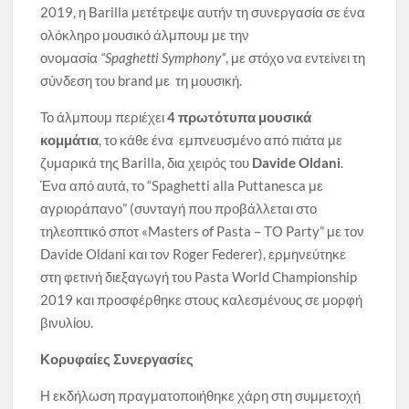
2019, η Barilla μετέτρεψε αυτήν τη συνεργασία σε ένα
ολόκληρο μουσικό άλμπουμ με την
ονομασία
“Spaghetti Symphony”
, με στόχο να εντείνει τη
σύνδεση του brand με τη μουσική.
Το άλμπουμ περιέχει
4 πρωτότυπα μουσικά
κομμάτια
, το κάθε ένα εμπνευσμένο από πιάτα με
ζυμαρικά της Barilla, δια χειρός του
Davide Oldani
.
Ένα από αυτά, το “Spaghetti alla Puttanesca με
αγριοράπανο” (συνταγή που προβάλλεται στο
τηλεοπτικό σποτ «Masters of Pasta – ΤΟ Party” με τον
Davide Oldani και τον Roger Federer), ερμηνεύτηκε
στη φετινή διεξαγωγή του Pasta World Championship
2019 και προσφέρθηκε στους καλεσμένους σε μορφή
βινυλίου.
Κορυφαίες Συνεργασίες
Η εκδήλωση πραγματοποιήθηκε χάρη στη συμμετοχή