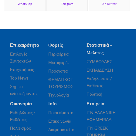
WhatsApp
Telegram
X / Twitter
Επικαιρότητα
Φορείς
Στατιστικά –
Μελέτες
Επιλογές
Περιφέρεια
Συντακτών
ΣΥΜΒΟΥΛΕΣ
Μεταφορές
Επιχειρήσεις
ΕΚΠΑΙΔΕΥΣΗ
Πρόσωπα
Top News
Εκδηλώσεις /
ΘΕΜΑΤΙΚΟΣ
Εκθέσεις
Σημεία
ΤΟΥΡΙΣΜΟΣ
ενδιαφέροντος
Πολιτική
Τεχνολογία
Οικονομία
Info
Εταιρεία
Εκδηλώσεις /
Ποιοι είμαστε
ITN ΕΛΛΗΝΙΚΗ
Εκθέσεις
ΕΦΗΜΕΡΙΔΑ
Επικοινωνία
Πολιτισμός
ITN GREEK
Διαφημιστείτε
TOURISM