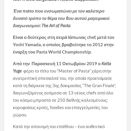
Ένα πιάτο που ενσωματώνει με τον καλύτερο
δυνατό τρόπο το θέμα του 8
ου
αυτού μαγειρικού
διαγωνισμού: The Art of Pasta
Είναι ο δεύτερος στη σειρά Ιάπωνας chef, μετά τον
Yoshi Yamada, ο οποίος βραβεύτηκε το 2012 στην
έναρξη του Pasta World Championship.
Από την Παρασκευή 11 Οκτωβρίου 2019 ο
Keita
Yuge
φέρει το τίτλο του “Master of Pasta” χάρη στην
ανατρεπτική σπεσιαλιτέ του, την οποία προετοίμασε
κατά τη διάρκεια της 3ης δοκιμασίας “The Gran Finale”,
διαγωνιζόμενος ανάμεσα σε 13 νέους chefs από όλο
τον κόσμο μπροστά σε 250 διεθνής καλεσμένους:
κορυφαίους κριτές, foodies και επαγγελματίες του
χώρου.
Κατά την απονομή του επάθλου – ένα αυθεντικό