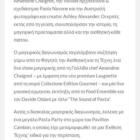
Amandine Chaignot, την Ιταλίδα αρχιτέκτονα &
σχεδιάστρια Paola Navone και την Αυστραλή
φωτογράφο και creator Ashley Alexander. Oι κριτές
εκτός από τη γεύση, συνυπολόγισαν την ιστορία, τη
μαγειρική προετοιμασία αλλά και την αισθητική κάθε
πιάτου.
Ο μαγειρικός διαγωνισμός περιλάμβανε συζήτηση
γύρω από το Φαγητό, την Αισθητική και τη Τέχνη, ένα
live show μαγειρικής από τη Γαλλίδα chef Amandine
Chaignot – με έμφαση στα νέα premium Lasgnette
από τη σειρά Collezione Edition Gourmet – και μία live
μουσική ερμηνεία, έκπληξη, από το Food Ensemble και
τον Davide Oldani με τίτλο “The Sound of Pasta”.
Αυτός ο δύσκολος μαγειρικός διαγωνισμός, έκλεισε με
ένα μεγάλο Pasta Party στο χώρο του Pavillon
Cambon, ο οποίος είχε μεταμορφωθεί σε μια Έκθεση
Τέχνης’ ειδικά για την περίσταση.