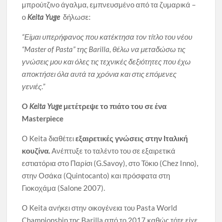
μπρούτζινο άγαλμα, εμπνευσμένο από τα ζυμαρικά –
ο
Keita Yuge
δήλωσε:
“Είμαι υπερήφανος που κατέκτησα τον τίτλο του νέου
“Master of Pasta” της Barilla, θέλω να μεταδώσω τις
γνώσεις μου και όλες τις τεχνικές δεξιότητες που έχω
αποκτήσει όλα αυτά τα χρόνια και στις επόμενες
γενιές.”
O
Keita Yuge
μετέτρεψε το πιάτο του σε ένα
Masterpiece
Ο Keita διαθέτει
εξαιρετικές γνώσεις στην Ιταλική
κουζίνα.
Ανέπτυξε το ταλέντο του σε εξαιρετικά
εστιατόρια στο Παρίσι (G.Savoy), στο Τόκιο (Chez Inno),
στην Οσάκα (Quintocanto) και πρόσφατα στη
Γιοκοχάμα (Salone 2007).
Ο Keita ανήκει στην οικογένεια του Pasta World
Championship της Barilla από το 2017 καθώς τότε είχε