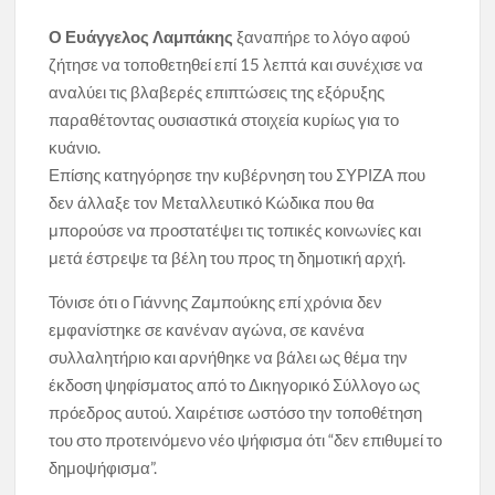
Ο Ευάγγελος Λαμπάκης
ξαναπήρε το λόγο αφού
ζήτησε να τοποθετηθεί επί 15 λεπτά και συνέχισε να
αναλύει τις βλαβερές επιπτώσεις της εξόρυξης
παραθέτοντας ουσιαστικά στοιχεία κυρίως για το
κυάνιο.
Επίσης κατηγόρησε την κυβέρνηση του ΣΥΡΙΖΑ που
δεν άλλαξε τον Μεταλλευτικό Κώδικα που θα
μπορούσε να προστατέψει τις τοπικές κοινωνίες και
μετά έστρεψε τα βέλη του προς τη δημοτική αρχή.
Τόνισε ότι ο Γιάννης Ζαμπούκης επί χρόνια δεν
εμφανίστηκε σε κανέναν αγώνα, σε κανένα
συλλαλητήριο και αρνήθηκε να βάλει ως θέμα την
έκδοση ψηφίσματος από το Δικηγορικό Σύλλογο ως
πρόεδρος αυτού. Χαιρέτισε ωστόσο την τοποθέτηση
του στο προτεινόμενο νέο ψήφισμα ότι “δεν επιθυμεί το
δημοψήφισμα”.