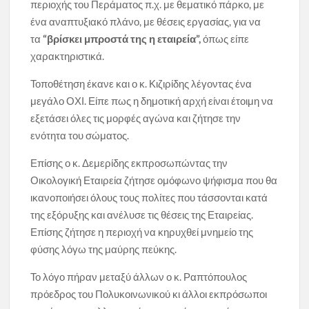
περιοχής του Περάματος π.χ. με θεματικό πάρκο, με
ένα αναπτυξιακό πλάνο, με θέσεις εργασίας, για να
τα
“βρίσκει μπροστά της η εταιρεία”,
όπως είπε
χαρακτηριστικά.
Τοποθέτηση έκανε και ο κ. Κιζιρίδης λέγοντας ένα
μεγάλο ΟΧΙ. Είπε πως η δημοτική αρχή είναι έτοιμη να
εξετάσει όλες τις μορφές αγώνα και ζήτησε την
ενότητα του σώματος.
Επίσης ο κ. Δεμερίδης εκπροσωπώντας την
Οικολογική Εταιρεία ζήτησε ομόφωνο ψήφισμα που θα
ικανοποιήσει όλους τους πολίτες που τάσσονται κατά
της εξόρυξης και ανέλυσε τις θέσεις της Εταιρείας.
Επίσης ζήτησε η περιοχή να κηρυχθεί μνημείο της
φύσης λόγω της μαύρης πεύκης.
Το λόγο πήραν μεταξύ άλλων ο κ. Ραπτόπουλος
πρόεδρος του Πολυκοινωνικού κι άλλοι εκπρόσωποι