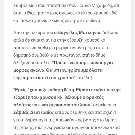
Συμβουλίου που απάντησε στον Παύλο Μιχαηλίδη, ότι
όταν ο ίδιος ήταν στους αγώνες κατά του χρυσού εδώ
και πολλά χρόνια, εκείνος δεν ήταν πουθενά.
Από την πλευρά του
ο Βαγγέλης Μυτιληνός
δήλωσε
απλά ότι είναι ενάντια στην εξόρυξη χρυσού και
πρότεινε να δοθεί μια μορφή αγώνα μέσα από το
δημοτικό συμβούλιο με πρωταγωνιστή το δήμο
Αλεξανδρούπολης.
“Πρέπει να δούμε καινούργιες
μορφές αγώνα. Θα υπερψηφίσουμε όλα τα
ψηφίσματα κατά του χρυσού”
κατέληξε.
“Εμείς έχουμε ξεκάθαρη θέση. Είμαστε ενάντια στην
εξόρυξη του χρυσού και θέλουμε ο ορυκτός
πλούτος να είναι περιουσία του λαού”
σημείωσε
ο
Σάββας Δευτεραίο
ς και αναφέρθηκε και στα σχέδια
για τη δημιουργία της Αμερικάνικης βάσης στο λιμάνι
της πόλης, τους ενεργειακούς αγωγούς και γενικότερα
τη γεωστρατηγική θέση της Αλεξανδρούπολης
” που