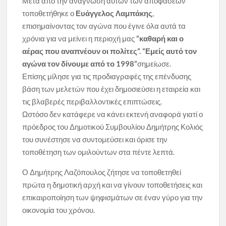
Μετά από την ανάγνωση αυτών των αποφάσεων
τοποθετήθηκε ο
Ευάγγελος Λαμπάκης
,
επισημαίνοντας τον αγώνα που έγινε όλα αυτά τα
χρόνια για να μείνει η περιοχή μας
“καθαρή και ο
αέρας που αναπνέουν οι πολίτες”. “Εμείς αυτό τον
αγώνα τον δίνουμε από το 1998”
σημείωσε.
Επίσης μίλησε για τις προδιαγραφές της επένδυσης
βάση των μελετών που έχει δημοσιεύσει η εταιρεία και
τις βλαβερές περιβαλλοντικές επιπτώσεις.
Ωστόσο δεν κατάφερε να κάνει εκτενή αναφορά γιατί ο
πρόεδρος του Δημοτικού Συμβουλίου Δημήτρης Κολιός
του συνέστησε να συντομεύσει και όρισε την
τοποθέτηση των ομιλούντων στα πέντε λεπτά.
Ο Δημήτρης Λαζόπουλος ζήτησε να τοποθετηθεί
πρώτα η δημοτική αρχή και να γίνουν τοποθετήσεις και
επικαιροποίηση των ψηφισμάτων σε έναν γύρο για την
οικονομία του χρόνου.