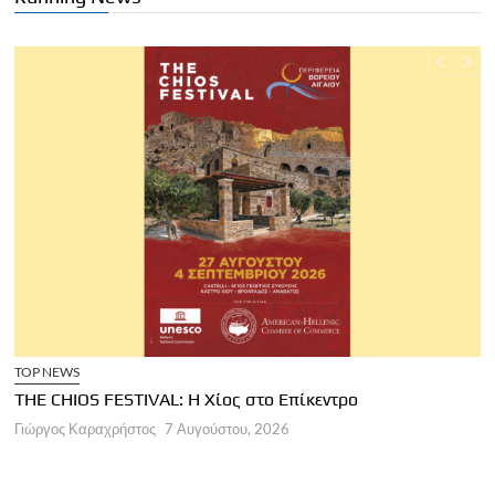
TOP NEWS
THE CHIOS FESTIVAL: Η Χίος στο Επίκεντρο
Α
Γιώργος Καραχρήστος
7 Αυγούστου, 2026
Π
Γ