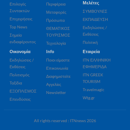
Μελέτες
Επιλογές
Περιφέρεια
Συντακτών
ΣΥΜΒΟΥΛΕΣ
Μεταφορές
Επιχειρήσεις
ΕΚΠΑΙΔΕΥΣΗ
Πρόσωπα
Top News
Εκδηλώσεις /
ΘΕΜΑΤΙΚΟΣ
Εκθέσεις
Σημεία
ΤΟΥΡΙΣΜΟΣ
ενδιαφέροντος
Πολιτική
Τεχνολογία
Οικονομία
Info
Εταιρεία
Εκδηλώσεις /
Ποιοι είμαστε
ITN ΕΛΛΗΝΙΚΗ
Εκθέσεις
ΕΦΗΜΕΡΙΔΑ
Επικοινωνία
Πολιτισμός
ITN GREEK
Διαφημιστείτε
TOURISM
Ταξίδια
Αγγελίες
Travelmagic
ΕΞΟΠΛΙΣΜΟΣ
Newsletter
Wtg.gr
Επενδύσεις
All rights reserved : ITNnews 2026