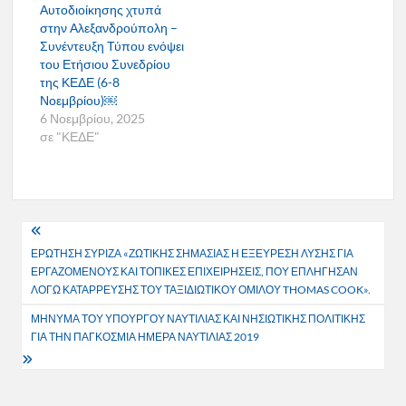
Αυτοδιοίκησης χτυπά
στην Αλεξανδρούπολη –
Συνέντευξη Τύπου ενόψει
του Ετήσιου Συνεδρίου
της ΚΕΔΕ (6-8
Νοεμβρίου)￼
6 Νοεμβρίου, 2025
σε "ΚΕΔΕ"
Πλοήγηση
ΕΡΩΤΗΣΗ ΣΥΡΙΖΑ «ΖΩΤΙΚΗΣ ΣΗΜΑΣΙΑΣ Η ΕΞΕΥΡΕΣΗ ΛΥΣΗΣ ΓΙΑ
άρθρων
ΕΡΓΑΖΟΜΕΝΟΥΣ ΚΑΙ ΤΟΠΙΚΕΣ ΕΠΙΧΕΙΡΗΣΕΙΣ, ΠΟΥ ΕΠΛΗΓΗΣΑΝ
ΛΟΓΩ ΚΑΤΑΡΡΕΥΣΗΣ ΤΟΥ ΤΑΞΙΔΙΩΤΙΚΟΥ ΟΜΙΛΟΥ THOMAS COOK».
ΜΗΝΥΜΑ ΤΟΥ ΥΠΟΥΡΓΟΥ ΝΑΥΤΙΛΙΑΣ ΚΑΙ ΝΗΣΙΩΤΙΚΗΣ ΠΟΛΙΤΙΚΗΣ
ΓΙΑ ΤΗΝ ΠΑΓΚΟΣΜΙΑ ΗΜΕΡΑ ΝΑΥΤΙΛΙΑΣ 2019