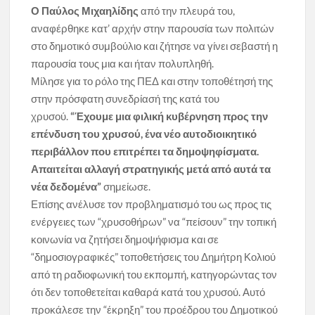
Ο Παύλος Μιχαηλίδης
από την πλευρά του,
αναφέρθηκε κατ’ αρχήν στην παρουσία των πολιτών
στο δημοτικό συμβούλιο και ζήτησε να γίνει σεβαστή η
παρουσία τους μια και ήταν πολυπληθή.
Μίλησε για το ρόλο της ΠΕΔ και στην τοποθέτησή της
στην πρόσφατη συνεδρίασή της κατά του
χρυσού.
“Έχουμε μια φιλική κυβέρνηση προς την
επένδυση του χρυσού, ένα νέο αυτοδιοικητικό
περιβάλλον που επιτρέπει τα δημοψηφίσματα.
Απαιτείται αλλαγή στρατηγικής μετά από αυτά τα
νέα δεδομένα”
σημείωσε.
Επίσης ανέλυσε τον προβληματισμό του ως προς τις
ενέργειες των “χρυσοθήρων” να “πείσουν” την τοπική
κοινωνία να ζητήσει δημοψήφισμα και σε
“δημοσιογραφικές” τοποθετήσεις του Δημήτρη Κολιού
από τη ραδιοφωνική του εκπομπή, κατηγορώντας τον
ότι δεν τοποθετείται καθαρά κατά του χρυσού. Αυτό
προκάλεσε την “έκρηξη” του προέδρου του Δημοτικού