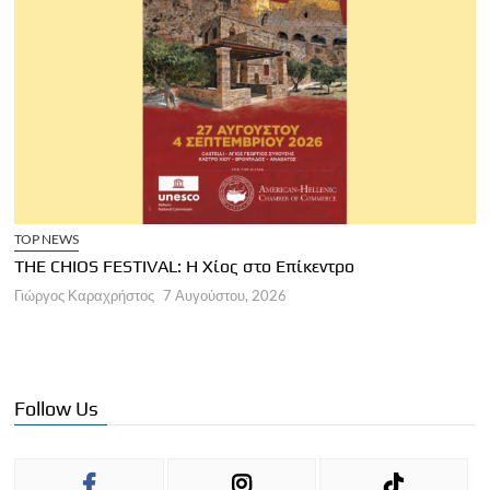
TOP NEWS
THE CHIOS FESTIVAL: Η Χίος στο Επίκεντρο
Α
Γιώργος Καραχρήστος
7 Αυγούστου, 2026
Π
Γ
Follow Us