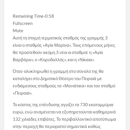
Remaining Time
-0:58
Fullscreen
Mute
Αυτή τη στιγμή τερματικός σταθμός της γραμμής 3
είναι ο σταθμός «Αγία Μαρίνα». Τους επόμενους μήνες
θα προστεθούν ακόμη 3 νέοι οι σταθμοί: η «Αγία
Βαρβάρα», ο «Κορυδαλλός», και η «Νίκαια».
Όταν ολοκληρωθεί η γραμμή στο σύνολό της θα
καταλήγει στο Δημοτικό Θέατρο του Πειραιά με
ενδιάμεσους σταθμούς τα «Μανιάτικα» και τον σταθμό
«Πειραιά».
Το κόστος της επένδυσης αγγίζει τα 730 εκατομμύρια
ευρώ, ενώ αναμένεται να εξυπηρετούνται καθημερινά
132 χιλιάδες επιβάτες. Το περιβαλλοντικό αποτύπωμα
στην περιοχή θα περιοριστεί σημαντικά καθώς