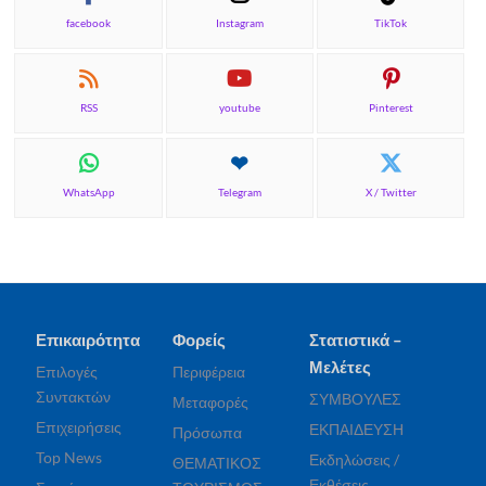
facebook
Instagram
TikTok
RSS
youtube
Pinterest
WhatsApp
Telegram
X / Twitter
Επικαιρότητα
Φορείς
Στατιστικά –
Μελέτες
Επιλογές
Περιφέρεια
Συντακτών
ΣΥΜΒΟΥΛΕΣ
Μεταφορές
Επιχειρήσεις
ΕΚΠΑΙΔΕΥΣΗ
Πρόσωπα
Top News
Εκδηλώσεις /
ΘΕΜΑΤΙΚΟΣ
Εκθέσεις