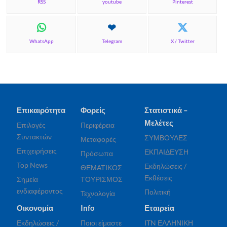
RSS
youtube
Pinterest
WhatsApp
Telegram
X / Twitter
Επικαιρότητα
Φορείς
Στατιστικά –
Μελέτες
Επιλογές
Περιφέρεια
Συντακτών
ΣΥΜΒΟΥΛΕΣ
Μεταφορές
Επιχειρήσεις
ΕΚΠΑΙΔΕΥΣΗ
Πρόσωπα
Top News
Εκδηλώσεις /
ΘΕΜΑΤΙΚΟΣ
Εκθέσεις
Σημεία
ΤΟΥΡΙΣΜΟΣ
ενδιαφέροντος
Πολιτική
Τεχνολογία
Οικονομία
Info
Εταιρεία
Εκδηλώσεις /
Ποιοι είμαστε
ITN ΕΛΛΗΝΙΚΗ