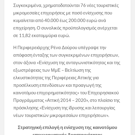
Συγκεκριμένα, χρηματοδοτούνται 76 νέες τουριστικές
μικρομεσαίες επιχειρήσεις με ποσό ενίσχυσης που
κυμαίνεται από 40.000 έως 200.000 ευρώ ανά
επιχείρηση. Ο συνολικός προϋπολογισμός ανέρχεται
σε 11,82 εκατομμύρια ευρώ.
Η Περιφερειάρχης Ρένα Δούρου υπέγραψε την
απόφαση ένταξης των συγκεκριμένων επιχειρήσεων,
στον άξονα «Ενίσχυση της ανταγωνιστικότητας και της
εξωστρέφειας των ΜμΕ – Βελτίωση της
ελκυστικότητας της Περιφέρειας Αττικής για
προσέλκυση επενδύσεων και προαγωγή της
καινοτόμου επιχειρηματικότητας» του Επιχειρησιακού
Προγράμματος «Αττική 2014 – 2020», στο πλαίσιο της
πρόσκλησης «Ενίσχυση της ίδρυσης και λειτουργίας
νέων τουριστικών μικρομεσαίων επιχειρήσεων».
Στρατηγική επιλογή η ενίσχυση της καινοτόμου
επιχειρηματικής δραστηριότητας