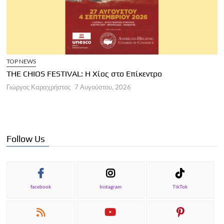
TOP NEWS
THE CHIOS FESTIVAL: Η Χίος στο Επίκεντρο
Α
Γιώργος Καραχρήστος
7 Αυγούστου, 2026
Π
Γ
Follow Us
facebook
Instagram
TikTok