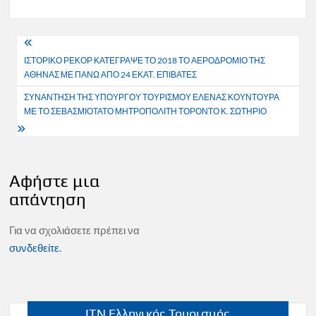
Πλοήγηση
ΙΣΤΟΡΙΚΟ ΡΕΚΟΡ ΚΑΤΕΓΡΑΨΕ ΤΟ 2018 ΤΟ ΑΕΡΟΔΡΟΜΙΟ ΤΗΣ
άρθρων
ΑΘΗΝΑΣ ΜΕ ΠΑΝΩ ΑΠΟ 24 ΕΚΑΤ. ΕΠΙΒΑΤΕΣ
ΣΥΝΑΝΤΗΣΗ ΤΗΣ ΥΠΟΥΡΓΟΥ ΤΟΥΡΙΣΜΟΥ ΕΛΕΝΑΣ ΚΟΥΝΤΟΥΡΑ
ΜΕ ΤΟ ΣΕΒΑΣΜΙΟΤΑΤΟ ΜΗΤΡΟΠΟΛΙΤΗ ΤΟΡΟΝΤΟ Κ. ΣΩΤΗΡΙΟ
Αφήστε μια
απάντηση
Για να σχολιάσετε πρέπει να
συνδεθείτε
.
ITN Ελληνικός Τουρισμός