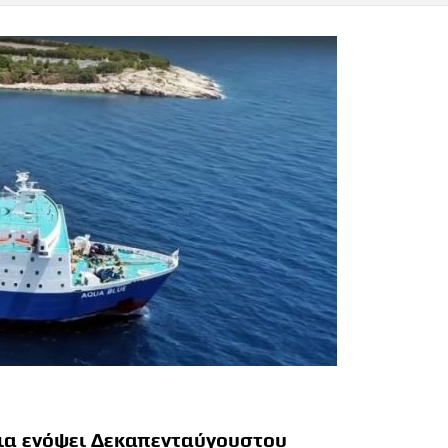
νια ενόψει Δεκαπενταύγουστου