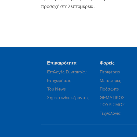
Παξοί αναδεικνύονται σε πόλο
προσοχή στη λεπτομέρεια.
έλξης για την κρουαζιέρα μικρής
κλίμακας – νέα δυναμική με την
πρώτη άφιξη πολυτελούς yacht
Γιώργος Καραχρήστος
30 Ιουλίου, 2026
Επικαιρότητα
Φορείς
Επιλογές Συντακτών
Περιφέρεια
Επιχειρήσεις
Μεταφορές
Top News
Πρόσωπα
Σημεία ενδιαφέροντος
ΘΕΜΑΤΙΚΟΣ
ΤΟΥΡΙΣΜΟΣ
Τεχνολογία