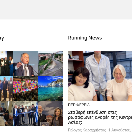
ry
Running News
ΡΙΚΟΣ ΤΟΥΡΙΣΜΟΣ
ΠΕΡΙΦΕΡΕΙΑ
ece Global Longevity & Anti-
Σταθερή επένδυση στις
ing Summit 2026
ρωσόφωνες αγορές της Κεντρ
ργος Καραχρήστος
1 Αυγούστου, 2026
Ασίας:
Γιώργος Καραχρήστος
1 Αυγούστου,