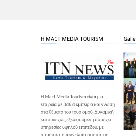
Η MACT MEDIA TOURISM
Galle
Η Mact Media Tourism είναι μια
ΙΑΤ
εταιρεία με βαθιά εμπειρία και γνώση
Gre
στα θέματα του τουρισμού. Δυναμική
Ag
και συνεχώς εξελισσόμενη παρέχει
Γιώ
ΘΑΛΑΣΣΙΟΣ ΤΟΥΡΙΣΜΟΣ
υπηρεσίες υψηλού επιπέδου, με
Οργανισμός Λιμένος Κέρκυρας: Οι
αρτιότητα, επαγγελματισμό και με