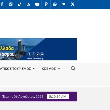
facebook
Instagram
TikTok
RSS
youtube
Pinterest
WhatsApp
Telegram
X
/
Twitter
Search for:
ΑΤΙΚΟΣ ΤΟΥΡΙΣΜΟΣ
ΚΟΣΜΟΣ
άν προσωρινή φιλοξενία πυρόπληκτων στο νότιο Ρέθυμνο
Πέμπτη, 06 Αυγούστου, 2026
8:10:55 AM