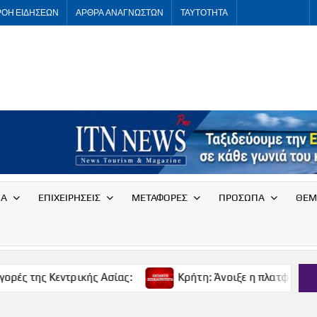
ΡΟΗ ΕΙΔΗΣΕΩΝ
ΑΡΘΡΑ ΑΝΑΓΝΩΣΤΩΝ
ΤΑΥΤΟΤΗΤΑ
ITNNEWS
International
Tourism
News
ΙΑ
ΕΠΙΧΕΙΡΗΣΕΙΣ
ΜΕΤΑΦΟΡΕΣ
ΠΡΟΣΩΠΑ
ΘΕΜ
Κεντρικής Ασίας:
Κρήτη: Άνοιξε η πλατφόρμα για δωρε