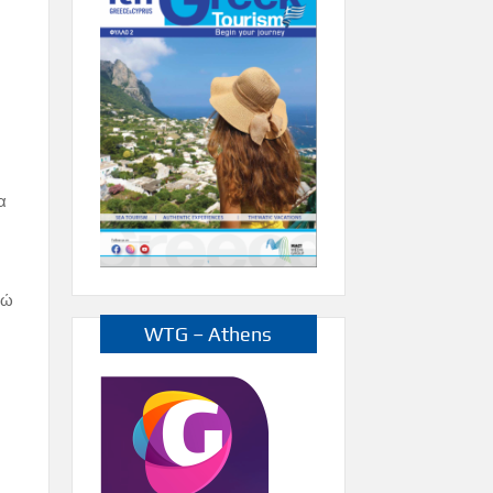
α
νώ
WTG – Athens