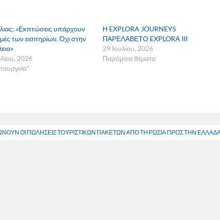
κίλιας: «Εκπτώσεις υπάρχουν
Η EXPLORA JOURNEYS
ιμές των εισιτηρίων. Όχι στην
ΠΑΡΕΛΑΒΕΤΟ EXPLORA III
εια»
29 Ιουλίου, 2026
υλίου, 2026
Παρόμοια θέματα
πουργεία"
ΝΟΥΝ ΟΙ ΠΩΛΗΣΕΙΣ ΤΟΥΡΙΣΤΙΚΩΝ ΠΑΚΕΤΩΝ ΑΠΟ ΤΗ ΡΩΣΙΑ ΠΡΟΣ ΤΗΝ ΕΛΛΑΔ