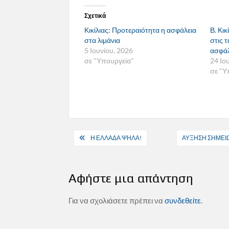
Σχετικά
Κικίλιας: Προτεραιότητα η ασφάλεια
Β. Κι
στα λιμάνια
στις τ
5 Ιουνίου, 2026
ασφάλ
σε "Υπουργεία"
24 Ιο
σε "Υ
Πλοήγηση
Η ΕΛΛΑΔΑ ΨΗΛΑ!
ΑΥΞΗΣΗ ΣΗΜΕΙΩ
άρθρων
Αφήστε μια απάντηση
Για να σχολιάσετε πρέπει να
συνδεθείτε
.