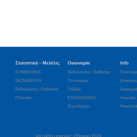
Στατιστικά – Μελέτες
Οικονομία
Info
ΣΥΜΒΟΥΛΕΣ
Εκδηλώσεις / Εκθέσεις
Ποιοι εί
ΕΚΠΑΙΔΕΥΣΗ
Πολιτισμός
Επικοινω
Εκδηλώσεις / Εκθέσεις
Ταξίδια
Διαφημισ
Πολιτική
ΕΞΟΠΛΙΣΜΟΣ
Αγγελίες
Επενδύσεις
Newslett
All rights reserved : ITNnews 2026