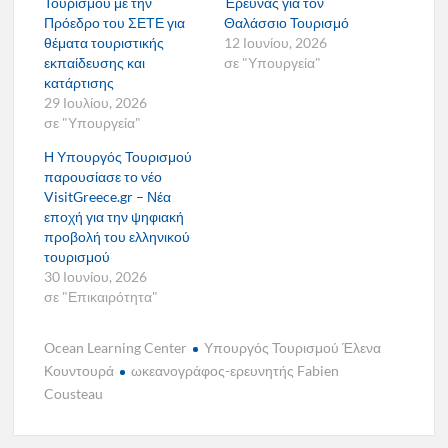
Τουρισμού με την
Έρευνας για τον
Πρόεδρο του ΣΕΤΕ για
Θαλάσσιο Τουρισμό
θέματα τουριστικής
12 Ιουνίου, 2026
εκπαίδευσης και
σε "Υπουργεία"
κατάρτισης
29 Ιουλίου, 2026
σε "Υπουργεία"
Η Υπουργός Τουρισμού
παρουσίασε το νέο
VisitGreece.gr – Νέα
εποχή για την ψηφιακή
προβολή του ελληνικού
τουρισμού
30 Ιουνίου, 2026
σε "Επικαιρότητα"
Ocean Learning Center
Υπουργός Τουρισμού Έλενα
Κουντουρά
ωκεανογράφος-ερευνητής Fabien
Cousteau