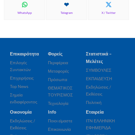
WhatsApp
Telegram
X / Twitter
Επικαιρότητα
Φορείς
Στατιστικά –
Μελέτες
Επιλογές
Περιφέρεια
Συντακτών
ΣΥΜΒΟΥΛΕΣ
Μεταφορές
Επιχειρήσεις
ΕΚΠΑΙΔΕΥΣΗ
Πρόσωπα
Top News
Εκδηλώσεις /
ΘΕΜΑΤΙΚΟΣ
Εκθέσεις
Σημεία
ΤΟΥΡΙΣΜΟΣ
ενδιαφέροντος
Πολιτική
Τεχνολογία
Οικονομία
Info
Εταιρεία
Εκδηλώσεις /
Ποιοι είμαστε
ITN ΕΛΛΗΝΙΚΗ
Εκθέσεις
ΕΦΗΜΕΡΙΔΑ
Επικοινωνία