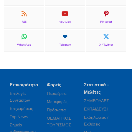
RSS
youtube
Pinterest
WhatsApp
Telegram
X / Twitter
Επικαιρότητα
Φορείς
Στατιστικά –
Μελέτες
Επιλογές
Περιφέρεια
Συντακτών
ΣΥΜΒΟΥΛΕΣ
Μεταφορές
Επιχειρήσεις
ΕΚΠΑΙΔΕΥΣΗ
Πρόσωπα
Top News
Εκδηλώσεις /
ΘΕΜΑΤΙΚΟΣ
Εκθέσεις
Σημεία
ΤΟΥΡΙΣΜΟΣ
ενδιαφέροντος