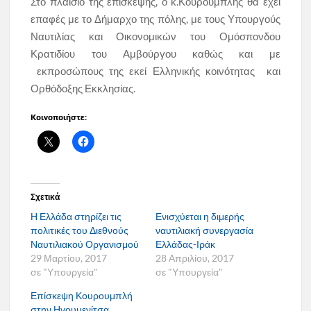
Στο πλαίσιο της επίσκεψης, ο κ.Κουρουμπλής θα έχει
επαφές με το Δήμαρχο της πόλης, με τους Υπουργούς
Ναυτιλίας και Οικονομικών του Ομόσπονδου
Κρατιδίου του Αμβούργου καθώς και με
εκπροσώπους της εκεί Ελληνικής κοινότητας και
Ορθόδοξης Εκκλησίας.
Κοινοποιήστε:
Σχετικά
Η Ελλάδα στηρίζει τις
Ενισχύεται η διμερής
πολιτικές του Διεθνούς
ναυτιλιακή συνεργασία
Ναυτιλιακού Οργανισμού
Ελλάδας-Ιράκ
29 Μαρτίου, 2017
28 Απριλίου, 2017
σε "Υπουργεία"
σε "Υπουργεία"
Επίσκεψη Κουρουμπλή
στην Ηγουμενίτσα