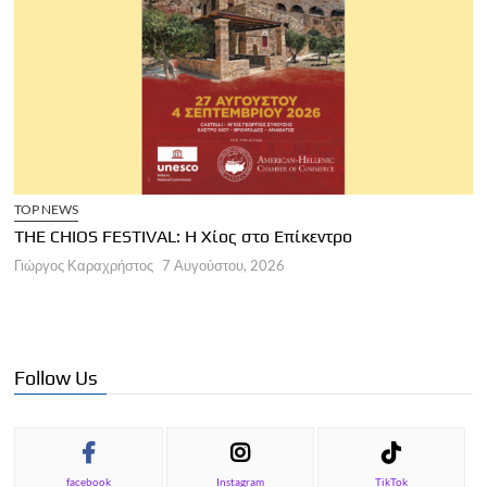
TOP NEWS
THE CHIOS FESTIVAL: Η Χίος στο Επίκεντρο
Α
Γιώργος Καραχρήστος
7 Αυγούστου, 2026
Π
Γ
Follow Us
facebook
Instagram
TikTok