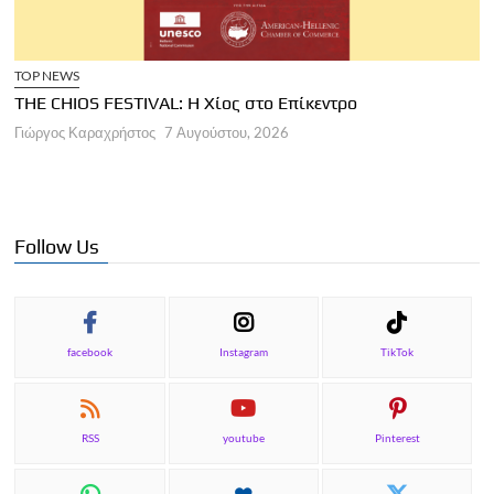
TOP NEWS
THE CHIOS FESTIVAL: Η Χίος στο Επίκεντρο
Α
Γιώργος Καραχρήστος
7 Αυγούστου, 2026
Π
Γ
Follow Us
facebook
Instagram
TikTok
RSS
youtube
Pinterest