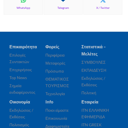
WhatsApp
Telegram
X / Twitter
Επικαιρότητα
Φορείς
Στατιστικά –
Μελέτες
Επιλογές
Περιφέρεια
Συντακτών
ΣΥΜΒΟΥΛΕΣ
Μεταφορές
Επιχειρήσεις
ΕΚΠΑΙΔΕΥΣΗ
Πρόσωπα
Top News
Εκδηλώσεις /
ΘΕΜΑΤΙΚΟΣ
Εκθέσεις
Σημεία
ΤΟΥΡΙΣΜΟΣ
ενδιαφέροντος
Πολιτική
Τεχνολογία
Οικονομία
Info
Εταιρεία
Εκδηλώσεις /
Ποιοι είμαστε
ITN ΕΛΛΗΝΙΚΗ
Εκθέσεις
ΕΦΗΜΕΡΙΔΑ
Επικοινωνία
Πολιτισμός
ITN GREEK
Διαφημιστείτε