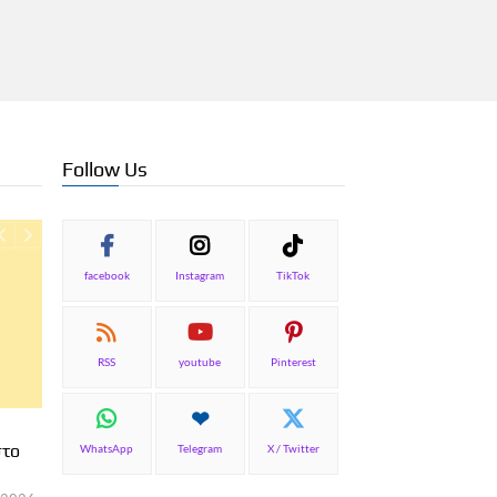
Follow Us
facebook
Instagram
TikTok
RSS
youtube
Pinterest
ΕΠΙΚΑΙΡΟΤΗΤΑ
Συνάντηση του Συλλό
ΑΡΘΡΑ
στο
Υπαλλήλων Ε.Ο.Τ. με 
WhatsApp
Telegram
X / Twitter
Τουρισμού του κόμμ
Παγκόσμια Ημέρα Τουρισμού 2026
΄΄