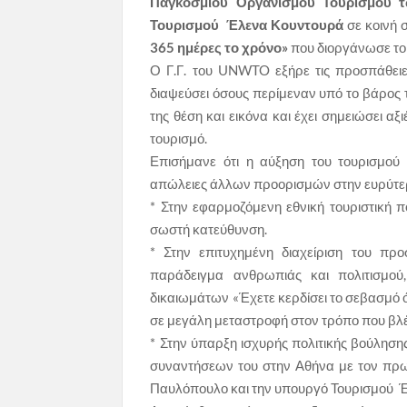
Παγκόσμιου Οργανισμού Τουρισμού
Τουρισμού Έλενα Κουντουρά
σε κοινή 
365 ημέρες το χρόνο»
που διοργάνωσε το 
Ο Γ.Γ. του UNWTO εξήρε τις προσπάθειε
διαψεύσει όσους περίμεναν υπό το βάρος τ
της θέση και εικόνα και έχει σημειώσει αξ
τουρισμό.
Επισήμανε ότι η αύξηση του τουρισμού 
απώλειες άλλων προορισμών στην ευρύτερη
* Στην εφαρμοζόμενη εθνική τουριστική πο
σωστή κατεύθυνση.
* Στην επιτυχημένη διαχείριση του π
παράδειγμα ανθρωπιάς και πολιτισμο
δικαιωμάτων «Έχετε κερδίσει το σεβασμό ό
σε μεγάλη μεταστροφή στον τρόπο που βλέ
* Στην ύπαρξη ισχυρής πολιτικής βούληση
συναντήσεων του στην Αθήνα με τον πρω
Παυλόπουλο και την υπουργό Τουρισμού 