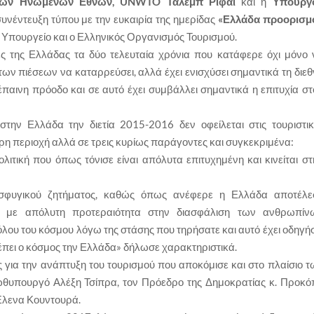
 των Ηνωμένων Εθνών, UNWTO Τάλεμπ Ριφάι
και η
Υπουργ
συνέντευξη τύπου με την ευκαιρία της ημερίδας
«Ελλάδα προορισμ
Υπουργείο και ο Ελληνικός Οργανισμός Τουρισμού.
ς της Ελλάδας τα δύο τελευταία χρόνια που κατάφερε όχι μόνο 
ων πιέσεων να καταρρεύσει, αλλά έχει ενισχύσει σημαντικά τη διεθ
ιέπαινη πρόοδο και σε αυτό έχει συμβάλλει σημαντικά η επιτυχία σ
στην Ελλάδα την διετία 2015-2016 δεν οφείλεται στις τουριστικ
 περιοχή αλλά σε τρεις κυρίως παράγοντες και συγκεκριμένα:
λιτική που όπως τόνισε είναι απόλυτα επιτυχημένη και κινείται στ
ροσφυγικού ζητήματος, καθώς όπως ανέφερε η Ελλάδα αποτέλε
ύ, με απόλυτη προτεραιότητα στην διασφάλιση των ανθρωπίν
λου του κόσμου λόγω της στάσης που τηρήσατε και αυτό έχει οδηγήσ
πει ο κόσμος την Ελλάδα» δήλωσε χαρακτηριστικά.
ς για την ανάπτυξη του τουρισμού που αποκόμισε και στο πλαίσιο τ
θυπουργό Αλέξη Τσίπρα, τον Πρόεδρο της Δημοκρατίας κ. Προκό
Έλενα Κουντουρά.