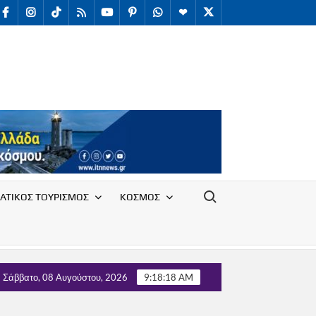
facebook
Instagram
TikTok
RSS
youtube
Pinterest
WhatsApp
Telegram
X
/
Twitter
Search for:
ΑΤΙΚΟΣ ΤΟΥΡΙΣΜΟΣ
ΚΟΣΜΟΣ
λόγου Υπαλλήλων Ε.Ο.Τ. με τον Τομέα Τουρισμού του κόμματος ΄
Σάββατο, 08 Αυγούστου, 2026
9:18:19 AM