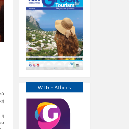
WTG – Athens
ού
κή
 η
ου