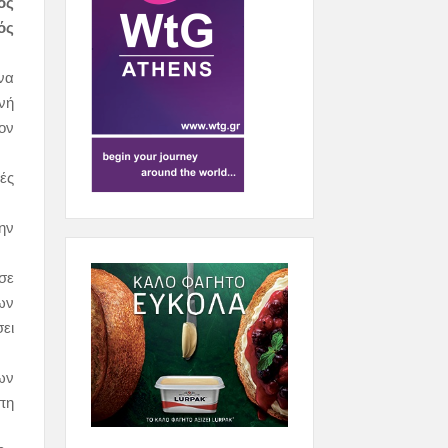
ός
ός
να
νή
τον
ές
ην
σε
ων
ει
ων
πη