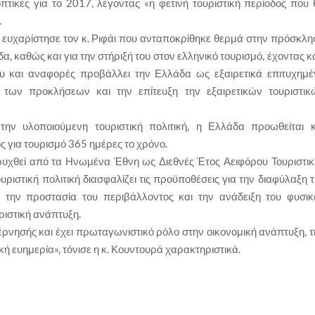
πτικές για το 2017, λέγοντας «η φετινή τουριστική περίοδος που 
.
ευχαρίστησε τον κ. Ριφάι που ανταποκρίθηκε θερμά στην πρόσκλη
, καθώς και για την στήριξή του στον ελληνικό τουρισμό, έχοντας κ
υ και αναφορές προβάλλει την Ελλάδα ως εξαιρετικά επιτυχημέ
 των προκλήσεων και την επίτευξη την εξαιρετικών τουριστικ
ν υλοποιούμενη τουριστική πολιτική, η Ελλάδα προωθείται κ
 για τουρισμό 365 ημέρες το χρόνο.
ρυχθεί από τα Ηνωμένα Έθνη ως Διεθνές Έτος Αειφόρου Τουριστικ
ριστική πολιτική διασφαλίζει τις προϋποθέσεις για την διαφύλαξη 
ς, την προστασία του περιβάλλοντος και την ανάδειξη του φυσικ
ριστική ανάπτυξη.
έρνησής και έχει πρωταγωνιστικό ρόλο στην οικονομική ανάπτυξη, τ
ή ευημερία», τόνισε η κ. Κουντουρά χαρακτηριστικά.