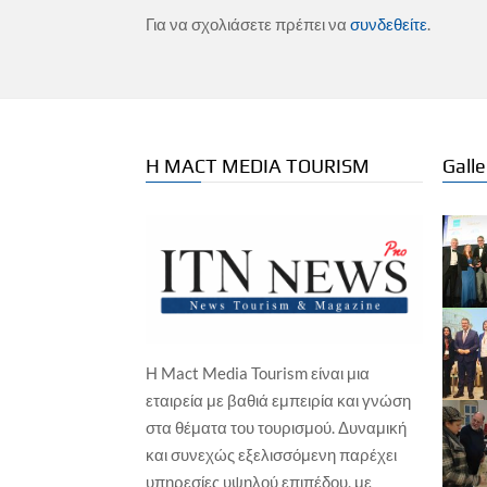
Για να σχολιάσετε πρέπει να
συνδεθείτε
.
Η MACT MEDIA TOURISM
Galle
Η Mact Media Tourism είναι μια
ΕΠΙΧΕΙΡΗΣΕΙΣ
ΞΕΝΟΔΟΧΕΙΑ
εταιρεία με βαθιά εμπειρία και γνώση
ΕΠΙ
Wyndham Hotels & Resorts – Νέο
στα θέματα του τουρισμού. Δυναμική
Isl
TRYP by Wyndham στη Χάγη, σε
και συνεχώς εξελισσόμενη παρέχει
Γα
ιστορικό παραθαλάσσιο
ξενοδοχείο
υπηρεσίες υψηλού επιπέδου, με