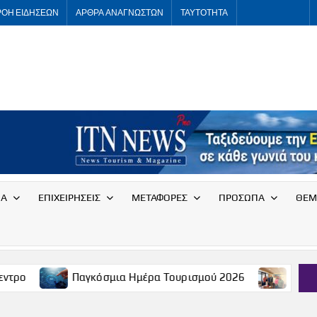
ΡΟΗ ΕΙΔΗΣΕΩΝ
ΑΡΘΡΑ ΑΝΑΓΝΩΣΤΩΝ
ΤΑΥΤΟΤΗΤΑ
ITNNEWS
International
Tourism
News
ΙΑ
ΕΠΙΧΕΙΡΗΣΕΙΣ
ΜΕΤΑΦΟΡΕΣ
ΠΡΟΣΩΠΑ
ΘΕΜ
Παγκόσμια Ημέρα Τουρισμού 2026
Συνάντηση του Συλ