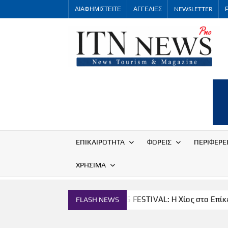
Skip
ΔΙΑΦΗΜΙΣΤΕΙΤΕ
ΑΓΓΕΛΙΕΣ
NEWSLETTER
to
content
ΕΠΙΚΑΙΡΟΤΗΤΑ
ΦΟΡΕΙΣ
ΠΕΡΙΦΕΡΕ
ΧΡΗΣΙΜΑ
μία
THE CHIOS FESTIVAL: Η Χίος στο Επίκεντρο
FLASH NEWS