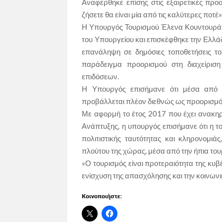
Αναφέρθηκε επίσης στις εξαιρετικές προο
ζήσετε θα είναι μία από τις καλύτερες ποτέ»
Η Υπουργός Τουρισμού Έλενα Κουντουρά 
του Υπουργείου και επισκέφθηκε την Ελλάδα
επανάληψη σε δημόσιες τοποθετήσεις το
παράδειγμα προορισμού στη διαχείριση
επιδόσεων.
Η Υπουργός επισήμανε ότι μέσα από τη
προβάλλεται πλέον διεθνώς ως προορισμός
Με αφορμή το έτος 2017 που έχει ανακη
Ανάπτυξης, η υπουργός επισήμανε ότι η του
πολιτιστικής ταυτότητας και κληρονομιά
πλούτου της χώρας, μέσα από την ήπια του
«Ο τουρισμός είναι προτεραιότητα της κυβ
ενίσχυση της απασχόλησης και την κοινωνικ
Κοινοποιήστε: