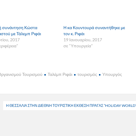
ή συνάντηση Κώστα
Η κα Κουντουρά συναντήθηκε με
στού με Τάλεμπ Ριφάι
τον κ. Ριφάι
τίου, 2017
19 Ιανουαρίου, 2017
εριφέρεια"
σε "Υπουργεία"
Οργανισμού Τουρισμού
Ταλέμπ Ριφάι
τουρισμός
Υπουργός
Η ΘΕΣΣΑΛΙΑ ΣΤΗΝ ΔΙΕΘΝΗ ΤΟΥΡΙΣΤΙΚΗ ΕΚΘΕΣΗ ΠΡΑΓΑΣ ”HOLIDAY WORLD