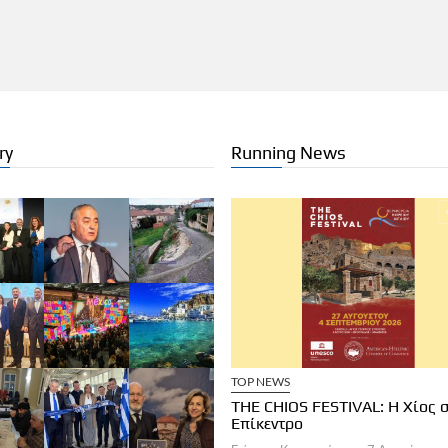
ry
Running News
ΧΕΙΡΗΣΕΙΣ
ΞΕΝΟΔΟΧΕΙΑ
TOP NEWS
a Brown Corinthia: Αποδράσεις &
THE CHIOS FESTIVAL: Η Χίος 
στρονομία
Επίκεντρο