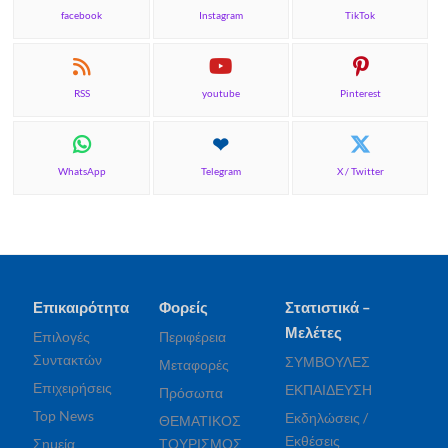
facebook
Instagram
TikTok
RSS
youtube
Pinterest
WhatsApp
Telegram
X / Twitter
Επικαιρότητα
Φορείς
Στατιστικά –
Μελέτες
Επιλογές
Περιφέρεια
Συντακτών
ΣΥΜΒΟΥΛΕΣ
Μεταφορές
Επιχειρήσεις
ΕΚΠΑΙΔΕΥΣΗ
Πρόσωπα
Top News
Εκδηλώσεις /
ΘΕΜΑΤΙΚΟΣ
Εκθέσεις
Σημεία
ΤΟΥΡΙΣΜΟΣ