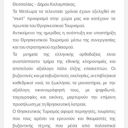
Θεσσαλίας – ∆ήµου Καλαµπάκας.
Τα Μετέωρα τα τελευταία χρόνια έχουν εξελιχθεί σε
“must” προορισμό στην χώρα μας και κατέχουν τα
πρωτεία του Θρησκευτικού Τουρισμού.
Αντικείμενο της ημερίδας η ανάπτυξη και υποστήριξη
του Θρησκευτικού Τουρισμού μέσω της συνεργασίας
και του στρατηγικού σχεδιασμού.
Τα µνηµεία της ελληνικής ορθοδοξίας είναι
αναπόσπαστο τµήµα της εθνικής κληρονοµιάς και
αποτελούν αξιόλογο πόλο έλξης επισκεπτών. Οι
βυζαντινές και µεταβυζαντινές εκκλησίες, οι επιβλητικοί
καθεδρικοί ναοί, τα ξωκλήσια, τα µοναστήρια, µε την
αξιόλογη εικονογράφησή τους, µε ψηφιδωτά,
τοιχογραφίες και εικόνες, µαρτυρούν την επίµονη
προσήλωση µε τη θρησκευτική λατρεία.
Ο Θησκευτικός Τυρισµός αφορά περιηγητές, τουρίστες
που τους αρέσει να ερευνούν και θαυµαστές της
βυζαντινής τέχνης που µέσα από πολιτιστικά