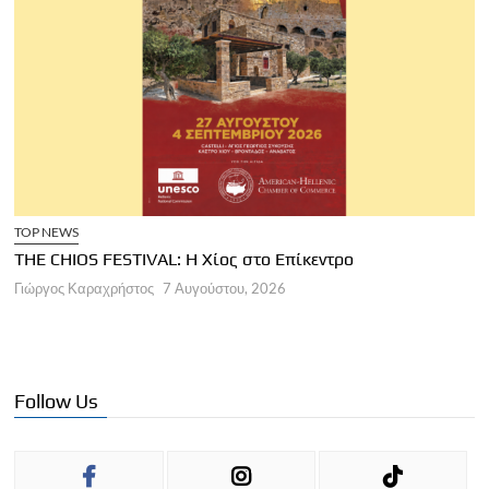
TOP NEWS
THE CHIOS FESTIVAL: Η Χίος στο Επίκεντρο
Α
Γιώργος Καραχρήστος
7 Αυγούστου, 2026
Π
Γ
Follow Us