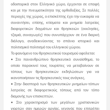
οδοιπορικά στον Ελληνικό χώρο, έρχονται σε επαφή
και µε την πνευµατικότητα της ορθοδοξίας. Σε πολλές
περιοχές της χώρας, ο επισκέπτης έχει την ευκαιρία να
συναντήσει, επίσης, κτίσµατα και µνηµεία λατρείας
διαφορετικών δογµάτων και θρησκειών (εκκλησίες,
τζαµιά, συναγωγές) που συνυπάρχουν σε ένα διαρκή
διάλογο, αναδεικνύοντας το σπάνιο ιστορικό και
πολιτισµικό πολιτισµό του ελληνικού χώρου.
Το φαινόµενο του θρησκευτικού τουρισµού οφείλεται:
• Στο πανανθρώπινο θρησκευτικό συναίσθηµα, το
οποίο παρακινεί τους τουρίστες να µεταβαίνουν σε
τόπους των θρησκευτικών εκδηλώσεων για να
ικανοποιήσουν τις θρησκευτικές τους ανάγκες.
• Στην διασπορά των θρησκευτικών µνηµείων-τόπων
λατρείας σε διαφορετικούς τόπους από τον τόπο
διαµονής των επισκεπτών.
• Στο χαρακτηρισµό των µεγάλων χριστιανικών
γιορτών σαν ηµερών αργίας, γεγονός που επιτρέπει