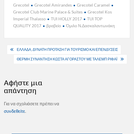
Grecotel
Grecotel Amirandes
Grecotel Caramel
Grecotel Club Marine Palace & Suites
Grecotel Kos
Imperial Thalasso
TUI HOLLY 2017
TUI TOP
QUALITY 2017
βραβείο
Όμιλο Ν.Δασκαλαντωνάκη
Πλοήγηση
ΕΛΛΑΔΑ, ΔΥΝΑΤΗ ΠΡΟΤΑΣΗ ΓΙΑ ΤΟΥΡΙΣΜΟ ΚΑΙ ΕΠΕΝΔΥΣΕΙΣ
άρθρων
ΘΕΡΜΗ ΣΥΝΑΝΤΗΣΗ ΚΩΣΤΑ ΑΓΟΡΑΣΤΟΥ ΜΕ ΤΑΛΕΜΠ ΡΙΦΑΪ
Αφήστε μια
απάντηση
Για να σχολιάσετε πρέπει να
συνδεθείτε
.