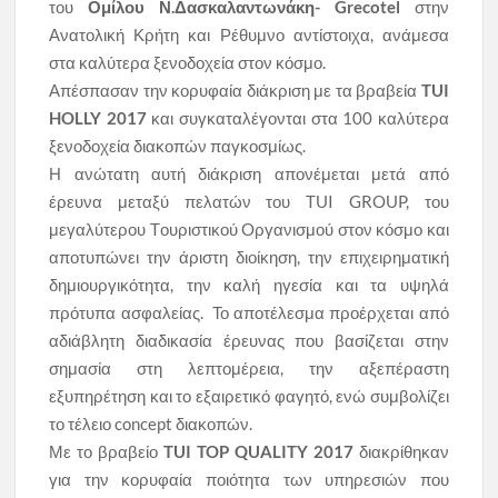
του
Ομίλου Ν.Δασκαλαντωνάκη- Grecotel
στην
Ανατολική Κρήτη και Ρέθυμνο αντίστοιχα, ανάμεσα
στα καλύτερα ξενοδοχεία στον κόσμο.
Απέσπασαν την κορυφαία διάκριση με τα βραβεία
TUI
HOLLY 2017
και συγκαταλέγονται στα 100 καλύτερα
ξενοδοχεία διακοπών παγκοσμίως.
Η ανώτατη αυτή διάκριση απονέμεται μετά από
έρευνα μεταξύ πελατών του TUI GROUP, του
μεγαλύτερου Tουριστικού Oργανισμού στον κόσμο και
αποτυπώνει την άριστη διοίκηση, την επιχειρηματική
δημιουργικότητα, την καλή ηγεσία και τα υψηλά
πρότυπα ασφαλείας. Το αποτέλεσμα προέρχεται από
αδιάβλητη διαδικασία έρευνας που βασίζεται στην
σημασία στη λεπτομέρεια, την αξεπέραστη
εξυπηρέτηση και το εξαιρετικό φαγητό, ενώ συμβολίζει
το τέλειο concept διακοπών.
Με το βραβείο
TUI TOP QUALITY 2017
διακρίθηκαν
για την κορυφαία ποιότητα των υπηρεσιών που