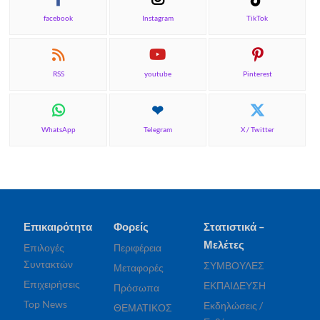
facebook
Instagram
TikTok
RSS
youtube
Pinterest
WhatsApp
Telegram
X / Twitter
Επικαιρότητα
Φορείς
Στατιστικά –
Μελέτες
Επιλογές
Περιφέρεια
Συντακτών
ΣΥΜΒΟΥΛΕΣ
Μεταφορές
Επιχειρήσεις
ΕΚΠΑΙΔΕΥΣΗ
Πρόσωπα
Top News
Εκδηλώσεις /
ΘΕΜΑΤΙΚΟΣ