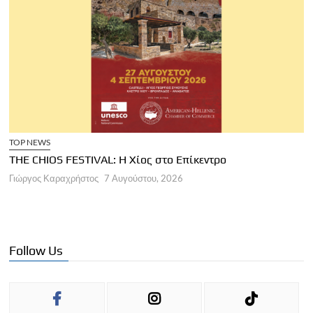
TOP NEWS
THE CHIOS FESTIVAL: Η Χίος στο Επίκεντρο
Α
Γιώργος Καραχρήστος
7 Αυγούστου, 2026
Π
Γ
Follow Us