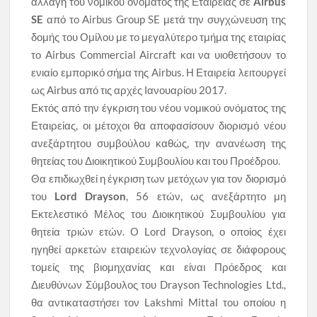
αλλαγή του νομικού ονόματος της Εταιρείας σε
Airbus
SE
από τo Airbus Group SE μετά την συγχώνευση της
δομής του Ομίλου με το μεγαλύτερο τμήμα της εταιρίας
το Airbus Commercial Aircraft και να υιοθετήσουν το
ενιαίο εμπορικό σήμα της Airbus. Η Εταιρεία λειτουργεί
ως Airbus από τις αρχές Ιανουαρίου 2017.
Εκτός από την έγκριση του νέου νομικού ονόματος της
Εταιρείας, οι μέτοχοι θα αποφασίσουν διορισμό νέου
ανεξάρτητου συμβούλου καθώς, την ανανέωση της
θητείας του Διοικητικού Συμβουλίου και του Προέδρου.
Θα επιδιωχθεί η έγκριση των μετόχων για τον διορισμό
του
Lord Drayson
, 56 ετών, ως ανεξάρτητο μη
Εκτελεστικό Μέλος του Διοικητικού Συμβουλίου για
θητεία τριών ετών. Ο Lord Drayson, ο οποίος έχει
ηγηθεί αρκετών εταιρειών τεχνολογίας σε διάφορους
τομείς της βιομηχανίας και είναι Πρόεδρος και
Διευθύνων Σύμβουλος του Drayson Technologies Ltd.,
θα αντικαταστήσει τον Lakshmi Mittal του οποίου η