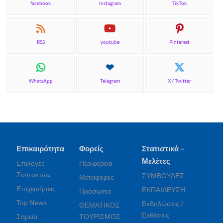
facebook
Instagram
TikTok
RSS
youtube
Pinterest
WhatsApp
Telegram
X / Twitter
Επικαιρότητα
Φορείς
Στατιστικά –
Μελέτες
Επιλογές
Περιφέρεια
Συντακτών
ΣΥΜΒΟΥΛΕΣ
Μεταφορές
Επιχειρήσεις
ΕΚΠΑΙΔΕΥΣΗ
Πρόσωπα
Top News
Εκδηλώσεις /
ΘΕΜΑΤΙΚΟΣ
Εκθέσεις
Σημεία
ΤΟΥΡΙΣΜΟΣ