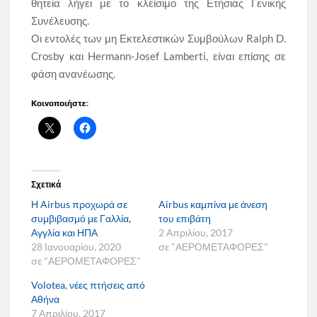
θητεία λήγει με το κλείσιμο της Ετήσιας Γενικής
Συνέλευσης.
Οι εντολές των μη Εκτελεστικών Συμβούλων Ralph D.
Crosby και Hermann-Josef Lamberti, είναι επίσης σε
φάση ανανέωσης.
Κοινοποιήστε:
Σχετικά
Η Airbus προχωρά σε
Airbus καμπίνα με άνεση
συμβιβασμό με Γαλλία,
του επιβάτη
Αγγλία και ΗΠΑ
2 Απριλίου, 2017
28 Ιανουαρίου, 2020
σε "ΑΕΡΟΜΕΤΑΦΟΡΕΣ"
σε "ΑΕΡΟΜΕΤΑΦΟΡΕΣ"
Volotea, νέες πτήσεις από
Αθήνα
7 Απριλίου, 2017