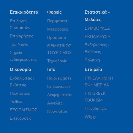
Επικαιρότητα
Φορείς
Στατιστικά –
Μελέτες
Επιλογές
Περιφέρεια
Συντακτών
ΣΥΜΒΟΥΛΕΣ
Μεταφορές
Επιχειρήσεις
ΕΚΠΑΙΔΕΥΣΗ
Πρόσωπα
Top News
Εκδηλώσεις /
ΘΕΜΑΤΙΚΟΣ
Εκθέσεις
Σημεία
ΤΟΥΡΙΣΜΟΣ
ενδιαφέροντος
Πολιτική
Τεχνολογία
Οικονομία
Info
Εταιρεία
Εκδηλώσεις /
Ποιοι είμαστε
ITN ΕΛΛΗΝΙΚΗ
Εκθέσεις
ΕΦΗΜΕΡΙΔΑ
Επικοινωνία
Πολιτισμός
ITN GREEK
Διαφημιστείτε
TOURISM
Ταξίδια
Αγγελίες
Travelmagic
ΕΞΟΠΛΙΣΜΟΣ
Newsletter
Wtg.gr
Επενδύσεις