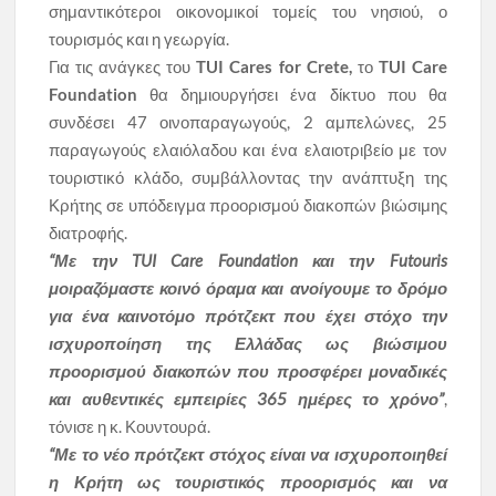
σημαντικότεροι οικονομικοί τομείς του νησιού, ο
τουρισμός και η γεωργία.
Για τις ανάγκες του
TUI Cares for Crete,
το
TUI Care
Foundation
θα δημιουργήσει ένα δίκτυο που θα
συνδέσει 47 οινοπαραγωγούς, 2 αμπελώνες, 25
παραγωγούς ελαιόλαδου και ένα ελαιοτριβείο με τον
τουριστικό κλάδο, συμβάλλοντας την ανάπτυξη της
Κρήτης σε υπόδειγμα προορισμού διακοπών βιώσιμης
διατροφής.
“Με την TUI Care Foundation και την Futouris
μοιραζόμαστε κοινό όραμα και ανοίγουμε το δρόμο
για ένα καινοτόμο πρότζεκτ που έχει στόχο την
ισχυροποίηση της Ελλάδας ως βιώσιμου
προορισμού διακοπών που προσφέρει μοναδικές
και αυθεντικές εμπειρίες 365 ημέρες το χρόνο”
,
τόνισε η κ. Κουντουρά.
“Με το νέο πρότζεκτ στόχος είναι να ισχυροποιηθεί
η Κρήτη ως τουριστικός προορισμός και να