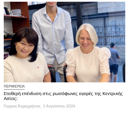
U
ΠΕΡΙΦΕΡΕΙΑ
Κ
Σταθερή επένδυση στις ρωσόφωνες αγορές της Κεντρικής
φ
Ασίας:
Γ
Γιώργος Καραχρήστος
1 Αυγούστου, 2026