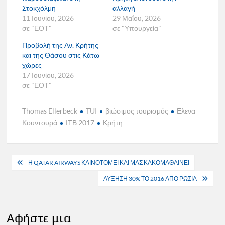
Στοκχόλμη
αλλαγή
11 Ιουνίου, 2026
29 Μαΐου, 2026
σε "ΕΟΤ"
σε "Υπουργεία"
Προβολή της Αν. Κρήτης
και της Θάσου στις Κάτω
χώρες
17 Ιουνίου, 2026
σε "ΕΟΤ"
Thomas Ellerbeck
TUI
βιώσιμος τουρισμός
Ελενα
Κουντουρά
ΙΤΒ 2017
Κρήτη
Πλοήγηση
Η QATAR AIRWAYS ΚΑΙΝΟΤΟΜΕΙ ΚΑΙ ΜΑΣ ΚΑΚΟΜΑΘΑΙΝΕΙ
άρθρων
ΑΥΞΗΣΗ 30% ΤΟ 2016 ΑΠΟ ΡΩΣΙΑ
Αφήστε μια