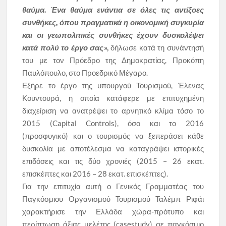
θαύμα. Ένα θαύμα ενάντια σε όλες τις αντίξοες
συνθήκες, όπου πραγματικά η οικονομική συγκυρία
και οι γεωπολιτικές συνθήκες έχουν δυσκολέψει
κατά πολύ το έργο σας
»,
δήλωσε κατά τη συνάντησή
του με τον Πρόεδρο της Δημοκρατίας, Προκόπη
Παυλόπουλο, στο Προεδρικό Μέγαρο.
Εξήρε το έργο της υπουργού Τουρισμού, Έλενας
Κουντουρά, η οποία κατάφερε με επιτυχημένη
διαχείριση να ανατρέψει το αρνητικό κλίμα τόσο το
2015 (Capital Controls), όσο και το 2016
(προσφυγικό) και ο τουρισμός να ξεπεράσει κάθε
δυσκολία με αποτέλεσμα να καταγράψει ιστορικές
επιδόσεις και τις δύο χρονιές (2015 – 26 εκατ.
επισκέπτες και 2016 – 28 εκατ. επισκέπτες).
Για την επιτυχία αυτή ο Γενικός Γραμματέας του
Παγκόσμιου Οργανισμού Τουρισμού Ταλέμπ Ριφάι
χαρακτήρισε την Ελλάδα χώρα-πρότυπο και
περίπτωση άξιας μελέτης (casestudy) σε παγκόσμιο