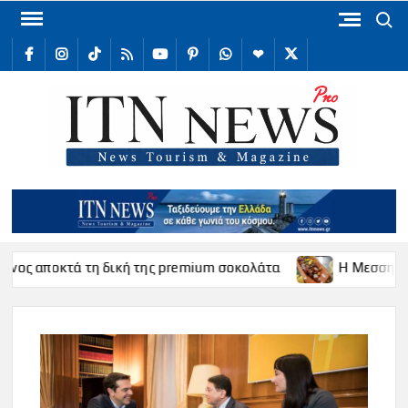
Skip
Search
to
facebook
Instagram
TikTok
RSS
youtube
Pinterest
WhatsApp
Telegram
X
content
/
Twitter
ITN
Internat
Tour
New
τά τη δική της premium σοκολάτα
Η Μεσσηνία επενδύει