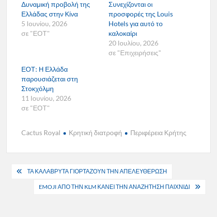
Δυναμική προβολή της
Συνεχίζονται οι
Ελλάδας στην Κίνα
προσφορές της Louis
5 Ιουνίου, 2026
Hotels για αυτό το
σε "ΕΟΤ"
καλοκαίρι
20 Ιουλίου, 2026
σε "Επιχειρήσεις"
ΕΟΤ: Η Ελλάδα
παρουσιάζεται στη
Στοκχόλμη
11 Ιουνίου, 2026
σε "ΕΟΤ"
Cactus Royal
Κρητική διατροφή
Περιφέρεια Κρήτης
Πλοήγηση
ΤΑ ΚΑΛΑΒΡΥΤΑ ΓΙΟΡΤΑΖΟΥΝ ΤΗΝ ΑΠΕΛΕΥΘΕΡΩΣΗ
άρθρων
EMOJI ΑΠΟ ΤΗΝ KLM ΚΑΝΕΙ ΤΗΝ ΑΝΑΖΗΤΗΣΗ ΠΑΙΧΝΙΔΙ