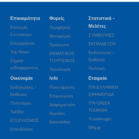
Επικαιρότητα
Φορείς
Στατιστικά –
Μελέτες
Επιλογές
Περιφέρεια
Συντακτών
ΣΥΜΒΟΥΛΕΣ
Μεταφορές
Επιχειρήσεις
ΕΚΠΑΙΔΕΥΣΗ
Πρόσωπα
Top News
Εκδηλώσεις /
ΘΕΜΑΤΙΚΟΣ
Εκθέσεις
Σημεία
ΤΟΥΡΙΣΜΟΣ
ενδιαφέροντος
Πολιτική
Τεχνολογία
Οικονομία
Info
Εταιρεία
Εκδηλώσεις /
Ποιοι είμαστε
ITN ΕΛΛΗΝΙΚΗ
Εκθέσεις
ΕΦΗΜΕΡΙΔΑ
Επικοινωνία
Πολιτισμός
ITN GREEK
Διαφημιστείτε
TOURISM
Ταξίδια
Αγγελίες
Travelmagic
ΕΞΟΠΛΙΣΜΟΣ
Newsletter
Wtg.gr
Επενδύσεις