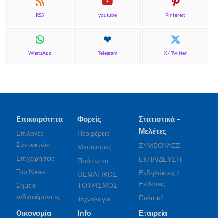
RSS
youtube
Pinterest
WhatsApp
Telegram
X / Twitter
Επικαιρότητα
Φορείς
Στατιστικά –
Μελέτες
Επιλογές
Περιφέρεια
Συντακτών
ΣΥΜΒΟΥΛΕΣ
Μεταφορές
Επιχειρήσεις
ΕΚΠΑΙΔΕΥΣΗ
Πρόσωπα
Top News
Εκδηλώσεις /
ΘΕΜΑΤΙΚΟΣ
Εκθέσεις
Σημεία
ΤΟΥΡΙΣΜΟΣ
ενδιαφέροντος
Πολιτική
Τεχνολογία
Οικονομία
Info
Εταιρεία