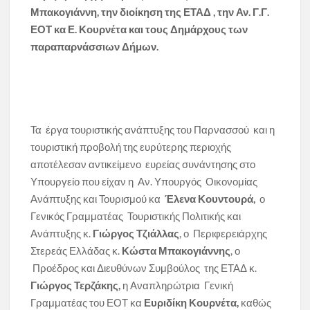
Μπακογιάννη, την διοίκηση της ΕΤΑΔ , την Αν. Γ.Γ.
ΕΟΤ κα Ε. Κουρνέτα και τους Δημάρχους των
παραπαρνάσσιων Δήμων.
Τα έργα τουριστικής ανάπτυξης του Παρνασσού και η
τουριστική προβολή της ευρύτερης περιοχής
αποτέλεσαν αντικείμενο ευρείας συνάντησης στο
Υπουργείο που είχαν η Αν. Υπουργός Οικονομίας
Ανάπτυξης και Τουρισμού κα
Έλενα Κουντουρά,
ο
Γενικός Γραμματέας Τουριστικής Πολιτικής και
Ανάπτυξης κ.
Γιώργος Τζιάλλας
, ο Περιφερειάρχης
Στερεάς Ελλάδας κ.
Κώστα Μπακογιάννης
, ο
Προέδρος και Διευθύνων Συμβούλος της ΕΤΑΔ κ.
Γιώργος Τερζάκης,
η Αναπληρώτρια Γενική
Γραμματέας του ΕΟΤ κα
Ευριδίκη Κουρνέτα,
καθώς