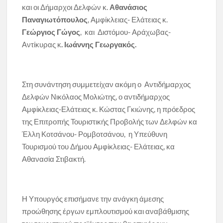
και οι Δήμαρχοι Δελφών κ.
Αθανάσιος
Παναγιωτόπουλος
, Αμφίκλειας- Ελάτειας κ.
Γεώργιος Γώγος
, και Διστόμου- Αράχωβας-
Αντίκυρας κ
. Ιωάννης Γεωργακός.
Στη συνάντηση συμμετείχαν ακόμη ο Αντιδήμαρχος
Δελφών Νικόλαος Μολιώτης, ο αντιδήμαρχος
Αμφίκλειας-Ελάτειας κ. Κώστας Γκιώνης, η πρόεδρος
της Επιτροπής Τουριστικής Προβολής των Δελφών κα
Έλλη Κοτσάνου- Ρομβοτσάνου, η Υπεύθυνη
Τουρισμού του Δήμου Αμφίκλειας- Ελάτειας, κα
Αθανασία Στιβακτή.
Η Υπουργός επισήμανε την ανάγκη άμεσης
προώθησης έργων εμπλουτισμού και αναβάθμισης