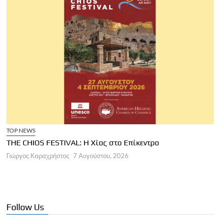
TOP NEWS
THE CHIOS FESTIVAL: Η Χίος στο Επίκεντρο
Α
Γιώργος Καραχρήστος
7 Αυγούστου, 2026
Π
Γ
Follow Us