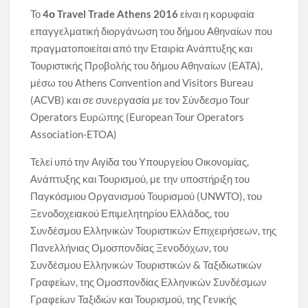
Το
4ο Travel Trade Athens 2016
είναι η κορυφαία
επαγγελματική διοργάνωση του δήμου Αθηναίων που
πραγματοποιείται από την Εταιρία Ανάπτυξης και
Τουριστικής Προβολής του δήμου Αθηναίων (ΕΑΤΑ),
μέσω του Athens Convention and Visitors Bureau
(ACVB) και σε συνεργασία με τον Σύνδεσμο Tour
Operators Ευρώπης (European Tour Operators
Association-ETOA)
Τελεί υπό την Αιγίδα του Υπουργείου Οικονομίας,
Ανάπτυξης και Τουρισμού, με την υποστήριξη του
Παγκόσμιου Οργανισμού Τουρισμού (UNWTO), του
Ξενοδοχειακού Επιμελητηρίου Ελλάδος, του
Συνδέσμου Ελληνικών Τουριστικών Επιχειρήσεων, της
Πανελλήνιας Ομοσπονδίας Ξενοδόχων, του
Συνδέσμου Ελληνικών Τουριστικών & Ταξιδιωτικών
Γραφείων, της Ομοσπονδίας Ελληνικών Συνδέσμων
Γραφείων Ταξιδιών και Τουρισμού, της Γενικής