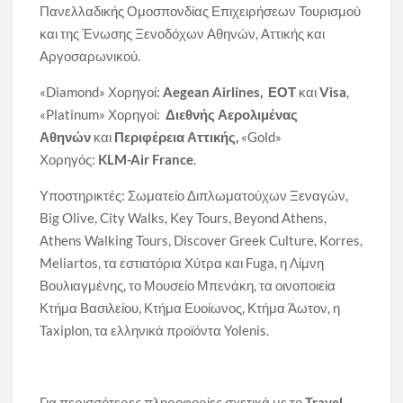
Πανελλαδικής Ομοσπονδίας Επιχειρήσεων Τουρισμού
και της Ένωσης Ξενοδόχων Αθηνών, Αττικής και
Αργοσαρωνικού.
«Diamond» Χορηγοί:
Aegean Airlines, ΕΟΤ
και
Visa
,
«Platinum» Χορηγοί:
Διεθνής Αερολιμένας
Αθηνών
και
Περιφέρεια Αττικής,
«Gold»
Χορηγός:
KLM-Air France
.
Υποστηρικτές: Σωματείο Διπλωματούχων Ξεναγών,
Big Olive, City Walks, Key Tours, Beyond Athens,
Αthens Walking Tours, Discover Greek Culture, Korres,
Meliartos, τα εστιατόρια Χύτρα και Fuga, η Λίμνη
Βουλιαγμένης, το Μουσείο Μπενάκη, τα οινοποιεία
Κτήμα Βασιλείου, Κτήμα Ευοίωνος, Κτήμα Άωτον, η
Taxiplon, τα ελληνικά προϊόντα Yolenis.
Για περισσότερες πληροφορίες σχετικά με το
Travel