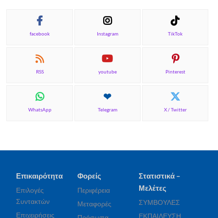
facebook
Instagram
TikTok
RSS
youtube
Pinterest
WhatsApp
Telegram
X / Twitter
Επικαιρότητα
Φορείς
Στατιστικά –
Μελέτες
Επιλογές
Περιφέρεια
Συντακτών
ΣΥΜΒΟΥΛΕΣ
Μεταφορές
Επιχειρήσεις
ΕΚΠΑΙΔΕΥΣΗ
Πρόσωπα