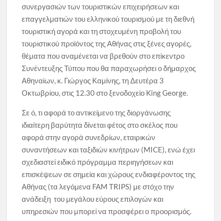
συνεργασιών των τουριστικών επιχειρήσεων και
επαγγελματιών του ελληνικού τουρισμού με τη διεθνή
τουριστική αγορά και τη στοχευμένη προβολή του
τουριστικού προϊόντος της Αθήνας στις ξένες αγορές,
θέματα που αναμένεται να βρεθούν στο επίκεντρο
Συνέντευξης Τύπου που θα παραχωρήσει ο δήμαρχος
Αθηναίων, κ. Γιώργος Καμίνης, τη Δευτέρα 3
Οκτωβρίου, στις 12.30 στο ξενοδοχείο King George.
Σε ό, τι αφορά το αντικείμενο της διοργάνωσης
ιδιαίτερη βαρύτητα δίνεται φέτος στο σκέλος που
αφορά στην αγορά συνεδρίων, εταιρικών
συναντήσεων και ταξιδιών κινήτρων (MICE), ενώ έχει
σχεδιαστεί ειδικό πρόγραμμα περιηγήσεων και
επισκέψεων σε σημεία και χώρους ενδιαφέροντος της
Αθήνας (τα λεγόμενα FAM TRIPS) με στόχο την
ανάδειξη του μεγάλου εύρους επιλογών και
υπηρεσιών που μπορεί να προσφέρει ο προορισμός.