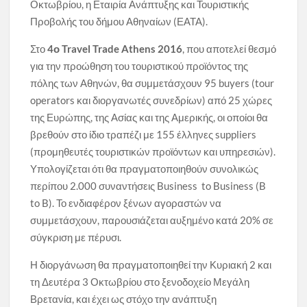
Οκτωβρίου, η Εταιρία Ανάπτυξης και Τουριστικής
Προβολής του δήμου Αθηναίων (ΕΑΤΑ).
Στο
4ο Travel Trade Athens 2016
, που αποτελεί θεσμό
για την προώθηση του τουριστικού προϊόντος της
πόλης των Αθηνών, θα συμμετάσχουν 95 buyers (tour
operators και διοργανωτές συνεδρίων) από 25 χώρες
της Ευρώπης, της Ασίας και της Αμερικής, οι οποίοι θα
βρεθούν στο ίδιο τραπέζι με 155 έλληνες suppliers
(προμηθευτές τουριστικών προϊόντων και υπηρεσιών).
Υπολογίζεται ότι θα πραγματοποιηθούν συνολικώς
περίπου 2.000 συναντήσεις Business to Business (B
to B). Το ενδιαφέρον ξένων αγοραστών να
συμμετάσχουν, παρουσιάζεται αυξημένο κατά 20% σε
σύγκριση με πέρυσι.
Η διοργάνωση θα πραγματοποιηθεί την Κυριακή 2 και
τη Δευτέρα 3 Οκτωβρίου στο ξενοδοχείο Μεγάλη
Βρετανία, και έχει ως στόχο την ανάπτυξη