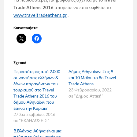
Trade Athens 2016
μπορείτε να επισκεφθείτε το
www.traveltradeathens.gr
.
Κοινοποιήστε:
Σχετικά
Περισσότερες από 2.000
Δήμος Αθηναίων: Στις 9
συναντήσεις ελλήνων &
και 10 Μαΐου το 8ο Travel
ξένων παραγόντων του
Trade Athens
τουρισμού στο Travel
23 Φεβρουαρίου, 2022
Trade Athens 2016 του
σε "Δήμος-Αττική"
δήμου Αθηναίων που
ξεκινά την Κυριακή
27 Σεπτεμβρίου, 2016
σε "ΕΚΔΗΛΩΣΕΙΣ"
Β.Βλάχος: Αθήνα είναι μια
πόλη που θέλει κανείς να