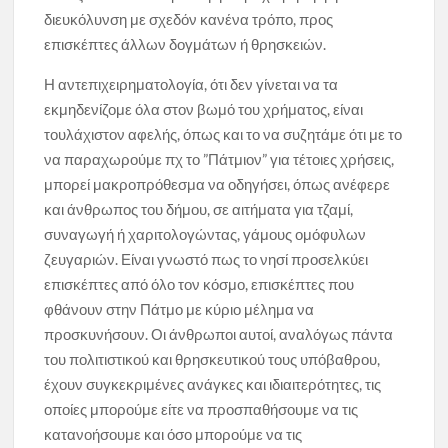
διευκόλυνση με σχεδόν κανένα τρόπο, προς
επισκέπτες άλλων δογμάτων ή θρησκειών.
Η αντεπιχειρηματολογία, ότι δεν γίνεται να τα
εκμηδενίζομε όλα στον βωμό του χρήματος, είναι
τουλάχιστον αφελής, όπως και το να συζητάμε ότι με το
να παραχωρούμε πχ το ”Πάτμιον” για τέτοιες χρήσεις,
μπορεί μακροπρόθεσμα να οδηγήσει, όπως ανέφερε
και άνθρωπος του δήμου, σε αιτήματα για τζαμί,
συναγωγή ή χαριτολογώντας, γάμους ομόφυλων
ζευγαριών. Είναι γνωστό πως το νησί προσελκύει
επισκέπτες από όλο τον κόσμο, επισκέπτες που
φθάνουν στην Πάτμο με κύριο μέλημα να
προσκυνήσουν. Οι άνθρωποι αυτοί, αναλόγως πάντα
του πολιτιστικού και θρησκευτικού τους υπόβαθρου,
έχουν συγκεκριμένες ανάγκες και ιδιαιτερότητες, τις
οποίες μπορούμε είτε να προσπαθήσουμε να τις
κατανοήσουμε και όσο μπορούμε να τις