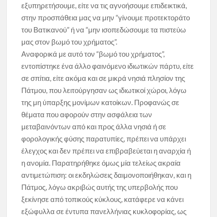
εξυπηρετήσουμε, είτε να τις αγνοήσουμε επιδεικτικά,
στην προσπάθεια μας να μην “γίνουμε προτεκτοράτο
του Βατικανού” ή να “μην ισοπεδώσουμε τα πιστεύω
μας στον βωμό του χρήματος”.
Αναφορικά με αυτό τον “βωμό του χρήματος”,
εντοπίστηκε ένα άλλο φαινόμενο ιδιωτικών πάρτυ, είτε
σε σπίτια, είτε ακόμα και σε μικρά νησιά πλησίον της
Πάτμου, που λειτούργησαν ως ιδιωτικοί χώροι, λόγω
της μη ύπαρξης μονίμων κατοίκων. Προφανώς σε
θέματα που αφορούν στην ασφάλεια των
μεταβαινόντων από και προς άλλα νησιά ή σε
φορολογικής φύσης παρατυπίες, πρέπει να υπάρχει
έλεγχος και δεν πρέπει να επιβραβεύεται η αναρχία ή
η ανομία. Παρατηρήθηκε όμως μία τελείως ακραία
αντιμετώπιση: οι εκδηλώσεις δαιμονοποιήθηκαν, και η
Πάτμος, λόγω ακριβώς αυτής της υπερβολής που
ξεκίνησε από τοπικούς κύκλους, κατάφερε να κάνει
εξώφυλλα σε έντυπα πανελλήνιας κυκλοφορίας, ως