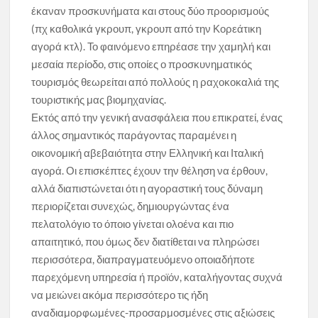
έκαναν προσκυνήματα και στους δύο προορισμούς
(πχ καθολικά γκρουπ, γκρουπ από την Κορεάτικη
αγορά κτλ). Το φαινόμενο επηρέασε την χαμηλή και
μεσαία περίοδο, στις οποίες ο προσκυνηματικός
τουρισμός θεωρείται από πολλούς η ραχοκοκαλιά της
τουριστικής μας βιομηχανίας.
Εκτός από την γενική ανασφάλεια που επικρατεί, ένας
άλλος σημαντικός παράγοντας παραμένει η
οικονομική αβεβαιότητα στην Ελληνική και Ιταλική
αγορά. Οι επισκέπτες έχουν την θέληση να έρθουν,
αλλά διαπιστώνεται ότι η αγοραστική τους δύναμη
περιορίζεται συνεχώς, δημιουργώντας ένα
πελατολόγιο το όποιο γίνεται ολοένα και πιο
απαιτητικό, που όμως δεν διατίθεται να πληρώσει
περισσότερα, διαπραγματευόμενο οποιαδήποτε
παρεχόμενη υπηρεσία ή προϊόν, καταλήγοντας συχνά
να μειώνει ακόμα περισσότερο τις ήδη
αναδιαμορφωμένες-προσαρμοσμένες στις αξιώσεις