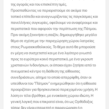
της αγοράς και του επισκέπτη τιμές.
Προσπαθώντας να περιοριστούμε σε ακόμα πιο
τοπικό επίπεδο και αναγνωρίζοντας τις παγκόσμιες και
πανελλήνιες συγκυρίες, οφείλουμε να αναφέρουμε και
περιστατικά που αφορούν την περίπτωση της Πάτμου.
Πριν ακόμη ξεκινήσει η σαιζόν, δημιουργήθηκε μεγάλο
θέμα σε σχέση με την παραχώρηση χώρου λατρείας
στους Ρωμαιοκαθολικούς. Το θέμα αυτό θα μπορούσε
εν μέρη να συσχετιστεί και με ένα λιγότερο γνωστό
προς το ευρύτερο κοινό περιστατικό, με ένα γκρουπ
χριστιανών Ινδονήσιων, οι όποιοι είχαν ζητήσει από το
πνευματικό κέντρο τη διάθεση της αίθουσας
συνεδριάσεων, αίτημα το οποίο απερρίφθη, όταν οι
υπεύθυνοι του ”Πάτμιον” ενημερώθηκαν ότι η αίθουσα
προοριζόταν για θρησκευτικού περιεχομένου χρήση. Η
λύση εν τέλει βρέθηκε, με ενοικίαση χώρου ιδιώτη. Η
γενική λογική που επικρατεί είναι, ότι ως Ορθόδοξος
τόπος δεν είναι επιτρεπτή η παραχώρηση ή η