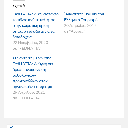
Σχετικά
FedHATTA: Δυσβάσταχτο
“Ανάσταση” και για τον
το τέλος ανθεκτικότητας
Ελληνικό Τουρισμό
στην κλιματική κρίση
20 Απριλίου, 2017
όπως σχεδιάζεται για τα
σε "Αγορές"
ξενοδοχεία
22 Νοεμβρίου, 2023
σε "FEDHATTA"
Συνάντηση μελών της
FedHATTA: Ανάγκη για
άμεση ανακοίνωση
ορθολογικών
πρωτοκόλλων στον
οργανωμένο τουρισμό
29 Απριλίου, 2021
σε "FEDHATTA"