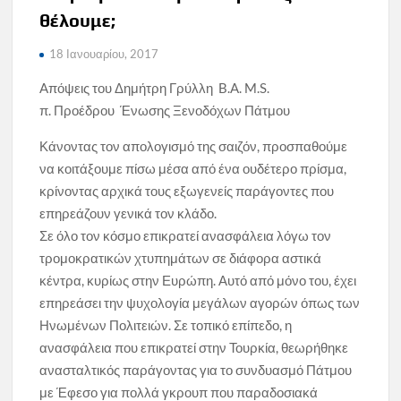
θέλουμε;
18 Ιανουαρίου, 2017
Aπόψεις του Δημήτρη Γρύλλη B.A. M.S.
π. Προέδρου Ένωσης Ξενοδόχων Πάτμου
Κάνοντας τον απολογισμό της σαιζόν, προσπαθούμε
να κοιτάξουμε πίσω μέσα από ένα ουδέτερο πρίσμα,
κρίνοντας αρχικά τους εξωγενείς παράγοντες που
επηρεάζουν γενικά τον κλάδο.
Σε όλο τον κόσμο επικρατεί ανασφάλεια λόγω τον
τρομοκρατικών χτυπημάτων σε διάφορα αστικά
κέντρα, κυρίως στην Ευρώπη. Αυτό από μόνο του, έχει
επηρεάσει την ψυχολογία μεγάλων αγορών όπως των
Ηνωμένων Πολιτειών. Σε τοπικό επίπεδο, η
ανασφάλεια που επικρατεί στην Τουρκία, θεωρήθηκε
ανασταλτικός παράγοντας για το συνδυασμό Πάτμου
με Έφεσο για πολλά γκρουπ που παραδοσιακά