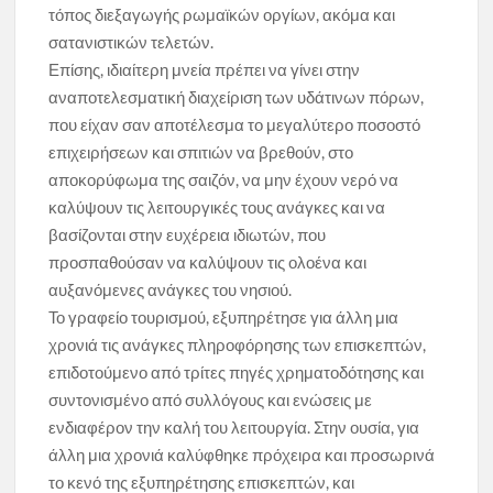
τόπος διεξαγωγής ρωμαϊκών οργίων, ακόμα και
σατανιστικών τελετών.
Επίσης, ιδιαίτερη μνεία πρέπει να γίνει στην
αναποτελεσματική διαχείριση των υδάτινων πόρων,
που είχαν σαν αποτέλεσμα το μεγαλύτερο ποσοστό
επιχειρήσεων και σπιτιών να βρεθούν, στο
αποκορύφωμα της σαιζόν, να μην έχουν νερό να
καλύψουν τις λειτουργικές τους ανάγκες και να
βασίζονται στην ευχέρεια ιδιωτών, που
προσπαθούσαν να καλύψουν τις ολοένα και
αυξανόμενες ανάγκες του νησιού.
Το γραφείο τουρισμού, εξυπηρέτησε για άλλη μια
χρονιά τις ανάγκες πληροφόρησης των επισκεπτών,
επιδοτούμενο από τρίτες πηγές χρηματοδότησης και
συντονισμένο από συλλόγους και ενώσεις με
ενδιαφέρον την καλή του λειτουργία. Στην ουσία, για
άλλη μια χρονιά καλύφθηκε πρόχειρα και προσωρινά
το κενό της εξυπηρέτησης επισκεπτών, και