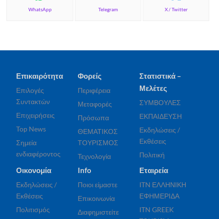
WhatsApp
Telegram
X / Twitter
Επικαιρότητα
Φορείς
Στατιστικά –
Μελέτες
Επιλογές
Περιφέρεια
Συντακτών
ΣΥΜΒΟΥΛΕΣ
Μεταφορές
Επιχειρήσεις
ΕΚΠΑΙΔΕΥΣΗ
Πρόσωπα
Top News
Εκδηλώσεις /
ΘΕΜΑΤΙΚΟΣ
Εκθέσεις
Σημεία
ΤΟΥΡΙΣΜΟΣ
ενδιαφέροντος
Πολιτική
Τεχνολογία
Οικονομία
Info
Εταιρεία
Εκδηλώσεις /
Ποιοι είμαστε
ITN ΕΛΛΗΝΙΚΗ
Εκθέσεις
ΕΦΗΜΕΡΙΔΑ
Επικοινωνία
Πολιτισμός
ITN GREEK
Διαφημιστείτε