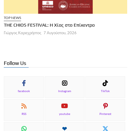
TOP NEWS
THE CHIOS FESTIVAL: Η Χίος στο Επίκεντρο
Α
Γιώργος Καραχρήστος
7 Αυγούστου, 2026
Π
Γ
Follow Us
facebook
Instagram
TikTok
RSS
youtube
Pinterest