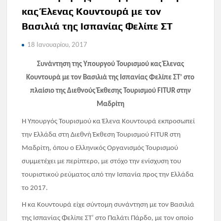
κας Έλενας Κουντουρά με τον
Βασιλιά της Ισπανίας Φελίπε ΣΤ
18 Ιανουαρίου, 2017
Συνάντηση της Υπουργού Τουρισμού κας Έλενας
Κουντουρά με τον Βασιλιά της Ισπανίας Φελίπε ΣΤ’ στο
πλαίσιο της Διεθνούς Έκθεσης Τουρισμού
FITUR
στην
Μαδρίτη
H
Υπουργός Τουρισμού κα Έλενα Κουντουρά εκπροσωπεί
την Ελλάδα στη Διεθνή Έκθεση Τουρισμού
FITUR
στη
Μαδρίτη, όπου ο Ελληνικός Οργανισμός Τουρισμού
συμμετέχει με περίπτερο, με στόχο την ενίσχυση του
τουριστικού ρεύματος από την Ισπανία προς την Ελλάδα
το 2017.
Η κα Κουντουρά είχε σύντομη συνάντηση με τον Βασιλιά
της Ισπανίας Φελίπε ΣΤ’ στο Παλάτι Πάρδο, με τον οποίο