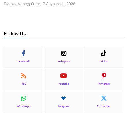
Γιώργος Καραχρήστος
7 Αυγούστου, 2026
Π
Γ
Follow Us
facebook
Instagram
TikTok
RSS
youtube
Pinterest
WhatsApp
Telegram
X / Twitter