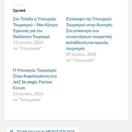
Σχετικά
Στο Τολέδο η Υπουργός
Επίσκεψη της Υπουργού
Τουρισμού – Νέο Κέντρο
Τουρισμού στην Αυστρία:
Έρευνας για τον
Στο επίκεντρο των
Θαλάσσιο Τουρισμό
συναντήσεων τουριστική
12 Ιουνίου, 2026
εκπαίδευση και ορεινός
σε "Υπουργεία"
τουρισμός
29 Ιουλίου, 2026
σε "Υπουργεία"
Η Υπουργός Τουρισμού
Όλγα Κεφαλογιάννη στο
Jet2 Strategic Partner
Forum
23 Ιουνίου, 2026
σε "Υπουργεία"
Πλοήγηση
ΤΟ WE DO LOCAL ΜΕΛΟΣ ΤΟΥ ΣETE