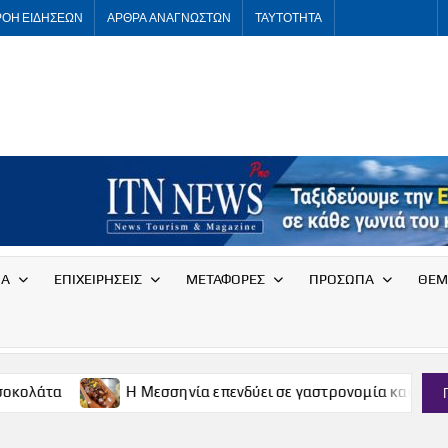
ΡΟΗ ΕΙΔΗΣΕΩΝ
ΑΡΘΡΑ ΑΝΑΓΝΩΣΤΩΝ
ΤΑΥΤΟΤΗΤΑ
ITNNEWS
International
Tourism
News
ΙΑ
ΕΠΙΧΕΙΡΗΣΕΙΣ
ΜΕΤΑΦΟΡΕΣ
ΠΡΟΣΩΠΑ
ΘΕΜ
Η Μεσσηνία επενδύει σε γαστρονομία και οινοτουρισμό