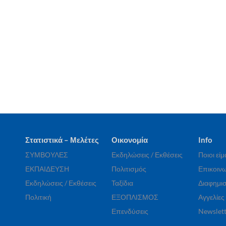
Στατιστικά – Μελέτες
Οικονομία
Info
ΣΥΜΒΟΥΛΕΣ
Εκδηλώσεις / Εκθέσεις
Ποιοι εί
ΕΚΠΑΙΔΕΥΣΗ
Πολιτισμός
Επικοινω
Εκδηλώσεις / Εκθέσεις
Ταξίδια
Διαφημισ
Πολιτική
ΕΞΟΠΛΙΣΜΟΣ
Αγγελίες
Επενδύσεις
Newslett