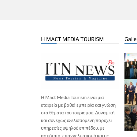
Η MACT MEDIA TOURISM
Galle
Η Mact Media Tourism είναι μια
ΕΠΙ
εταιρεία με βαθιά εμπειρία και γνώση
ΕΚΔΗΛΩΣΕΙΣ / ΕΚΘΕΣΕΙΣ
Νέ
στα θέματα του τουρισμού. Δυναμική
πρ
Ο ΠΣΑΠΠ φέρνει το Football Unity
και συνεχώς εξελισσόμενη παρέχει
Festival
Γιώ
υπηρεσίες υψηλού επιπέδου, με
Γιώργος Καραχρήστος
6 Αυγούστου, 2026
αρτιότητα, επαγγελματισμό και με