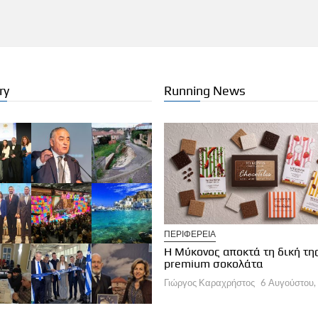
ry
Running News
ΠΕΡΙΦΕΡΕΙΑ
ΛΟΓΕΣ ΣΥΝΤΑΚΤΩΝ
Η Μύκονος αποκτά τη δική τη
α εποχή στη διαχείριση των
premium σοκολάτα
οορισμών
Γιώργος Καραχρήστος
6 Αυγούστου,
ργος Καραχρήστος
6 Αυγούστου, 2026