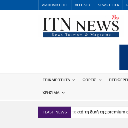
Skip
ΔΙΑΦΗΜΙΣΤΕΙΤΕ
ΑΓΓΕΛΙΕΣ
NEWSLETTER
to
content
ΕΠΙΚΑΙΡΟΤΗΤΑ
ΦΟΡΕΙΣ
ΠΕΡΙΦΕΡΕ
ΧΡΗΣΙΜΑ
σμών
Η Μύκονος αποκτά τη δική της premium σοκολάτα
FLASH NEWS