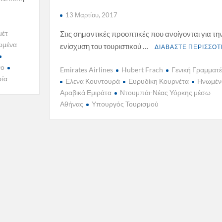
13 Μαρτίου, 2017
μέτ
Στις σημαντικές προοπτικές που ανοίγονται για τη
ωμένα
ενίσχυση του τουριστικού …
ΔΙΑΒΑΣΤΕ ΠΕΡΙΣΣΟΤ
νο
Emirates Airlines
Hubert Frach
Γενική Γραμματ
σία
Ελενα Κουντουρά
Ευρυδίκη Κουρνέτα
Ηνωμέν
Αραβικά Εμιράτα
Ντουμπάι-Νέας Υόρκης μέσω
Αθήνας
Υπουργός Τουρισμού