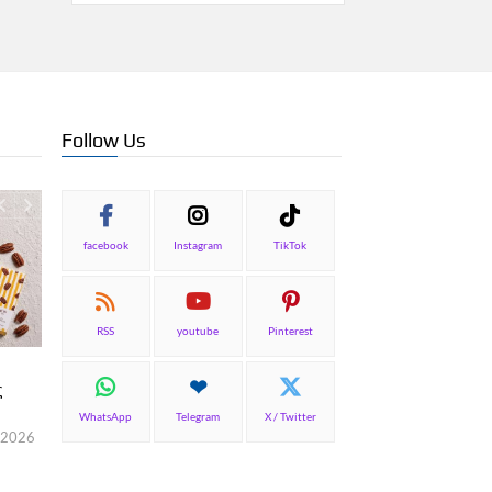
Follow Us
facebook
Instagram
TikTok
RSS
youtube
Pinterest
TOP NEWS
Η Μεσσηνία επενδύει σε
ς
γαστρονομία και οινοτουρισμό
WhatsApp
Telegram
X / Twitter
Γιώργος Καραχρήστος
6 Αυγούστου, 2026
 2026