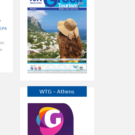
ν
ΕΡΑ
έας
α
WTG – Athens