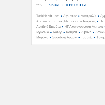
των …
ΔΙΑΒΑΣΤΕ ΠΕΡΙΣΣΟΤΕΡΑ
Turkish Airlines
Αίγυπτος
Αυστραλία
Αχ
Αρσλάν Υπουργός Μεταφορών Τουρκίας
Ην
Αραβικά Εμιράτα
ΗΠΑ απαγόρευση λαπτοπ
Ιορδανία
Κατάρ
Κουβέιτ
Λίβανο
Λονδί
Μαρόκο
Σαουδική Αραβία
Τουρκία
Τυνη