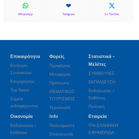
WhatsApp
Telegram
X / Twitter
Επικαιρότητα
Φορείς
Στατιστικά –
Μελέτες
Επιλογές
Περιφέρεια
Συντακτών
ΣΥΜΒΟΥΛΕΣ
Μεταφορές
Επιχειρήσεις
ΕΚΠΑΙΔΕΥΣΗ
Πρόσωπα
Top News
Εκδηλώσεις /
ΘΕΜΑΤΙΚΟΣ
Εκθέσεις
Σημεία
ΤΟΥΡΙΣΜΟΣ
ενδιαφέροντος
Πολιτική
Τεχνολογία
Οικονομία
Info
Εταιρεία
Εκδηλώσεις /
Ποιοι είμαστε
ITN ΕΛΛΗΝΙΚΗ
Εκθέσεις
ΕΦΗΜΕΡΙΔΑ
Επικοινωνία