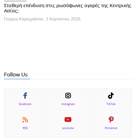
Κ
Σταθερή επένδυση στις ρωσόφωνες αγορές της Κεντρικής
φ
Ασίας:
Γ
Γιώργος Καραχρήστος
1 Αυγούστου, 2026
Follow Us
facebook
Instagram
TikTok
RSS
youtube
Pinterest