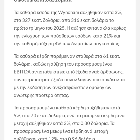
Τα καθαρά έσοδα της Wyndham αυξήθηκαν κατά 3%,
στα 327 εκατ. δολάρια, από 316 εκατ. δολάρια το
πρώτο τρίμηνο του 2025. Η αύξηση αντανακλά κυρίως
την ενίσχυση των πρόσθετων εσόδων κατά 21% και
την καθαρή αύξηση 4% των δωματίων παγκοσμίως.
Τα καθαρά κέρδη παρέμειναν σταθερά στα 61 εκατ.
δολάρια, καθώς η αύξηση του προσαρμοσμένου
EBITDA αντισταθμίστηκε από έξοδα αναδιάρθρωσης,
συναφή κόστη και έξοδα συναλλαγών που συνδέονται
με την έκδοση των ανεξασφάλιστων ομολογιών
ανώτερης προτεραιότητας.
Τα προσαρμοσμένα καθαρά κέρδη αυξήθηκαν κατά
9%, στα 73 εκατ. δολάρια, ενώ τα μειωμένα κέρδη ανά
μετοχή αυξήθηκαν κατά 3%, στα 0,80 δολάρια. Τα
προσαρμοσμένα μειωμένα κέρδη ανά μετοχή
αυξήθηκαν κατά 12%, στα 0,96 δολάρια.