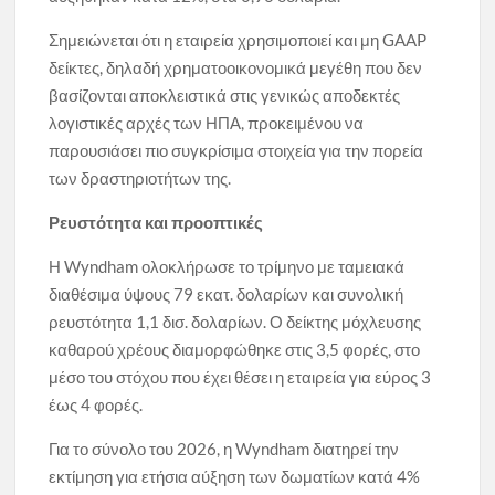
Σημειώνεται ότι η εταιρεία χρησιμοποιεί και μη GAAP
δείκτες, δηλαδή χρηματοοικονομικά μεγέθη που δεν
βασίζονται αποκλειστικά στις γενικώς αποδεκτές
λογιστικές αρχές των ΗΠΑ, προκειμένου να
παρουσιάσει πιο συγκρίσιμα στοιχεία για την πορεία
των δραστηριοτήτων της.
Ρευστότητα και προοπτικές
Η Wyndham ολοκλήρωσε το τρίμηνο με ταμειακά
διαθέσιμα ύψους 79 εκατ. δολαρίων και συνολική
ρευστότητα 1,1 δισ. δολαρίων. Ο δείκτης μόχλευσης
καθαρού χρέους διαμορφώθηκε στις 3,5 φορές, στο
μέσο του στόχου που έχει θέσει η εταιρεία για εύρος 3
έως 4 φορές.
Για το σύνολο του 2026, η Wyndham διατηρεί την
εκτίμηση για ετήσια αύξηση των δωματίων κατά 4%