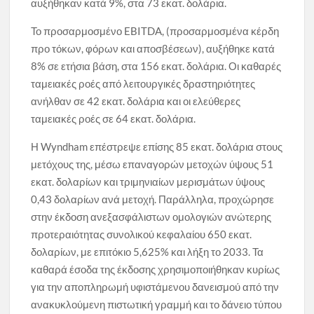
αυξήθηκαν κατά 9%, στα 73 εκατ. δολάρια.
Το προσαρμοσμένο EBITDA, (προσαρμοσμένα κέρδη
προ τόκων, φόρων και αποσβέσεων), αυξήθηκε κατά
8% σε ετήσια βάση, στα 156 εκατ. δολάρια. Οι καθαρές
ταμειακές ροές από λειτουργικές δραστηριότητες
ανήλθαν σε 42 εκατ. δολάρια και οι ελεύθερες
ταμειακές ροές σε 64 εκατ. δολάρια.
Η Wyndham επέστρεψε επίσης 85 εκατ. δολάρια στους
μετόχους της, μέσω επαναγορών μετοχών ύψους 51
εκατ. δολαρίων και τριμηνιαίων μερισμάτων ύψους
0,43 δολαρίων ανά μετοχή. Παράλληλα, προχώρησε
στην έκδοση ανεξασφάλιστων ομολογιών ανώτερης
προτεραιότητας συνολικού κεφαλαίου 650 εκατ.
δολαρίων, με επιτόκιο 5,625% και λήξη το 2033. Τα
καθαρά έσοδα της έκδοσης χρησιμοποιήθηκαν κυρίως
για την αποπληρωμή υφιστάμενου δανεισμού από την
ανακυκλούμενη πιστωτική γραμμή και το δάνειο τύπου