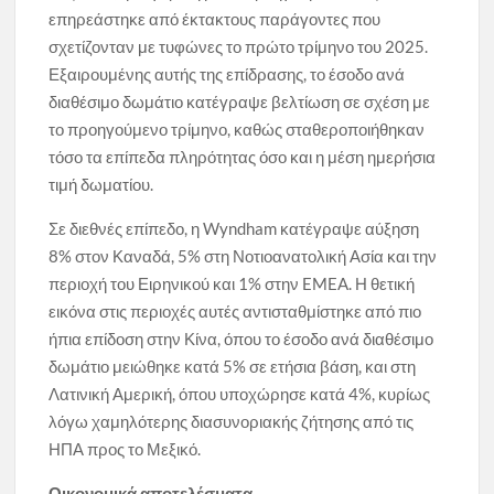
επηρεάστηκε από έκτακτους παράγοντες που
σχετίζονταν με τυφώνες το πρώτο τρίμηνο του 2025.
Εξαιρουμένης αυτής της επίδρασης, το έσοδο ανά
διαθέσιμο δωμάτιο κατέγραψε βελτίωση σε σχέση με
το προηγούμενο τρίμηνο, καθώς σταθεροποιήθηκαν
τόσο τα επίπεδα πληρότητας όσο και η μέση ημερήσια
τιμή δωματίου.
Σε διεθνές επίπεδο, η Wyndham κατέγραψε αύξηση
8% στον Καναδά, 5% στη Νοτιοανατολική Ασία και την
περιοχή του Ειρηνικού και 1% στην EMEA. Η θετική
εικόνα στις περιοχές αυτές αντισταθμίστηκε από πιο
ήπια επίδοση στην Κίνα, όπου το έσοδο ανά διαθέσιμο
δωμάτιο μειώθηκε κατά 5% σε ετήσια βάση, και στη
Λατινική Αμερική, όπου υποχώρησε κατά 4%, κυρίως
λόγω χαμηλότερης διασυνοριακής ζήτησης από τις
ΗΠΑ προς το Μεξικό.
Οικονομικά αποτελέσματα