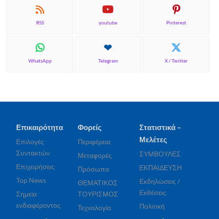
RSS
youtube
Pinterest
WhatsApp
Telegram
X / Twitter
Επικαιρότητα
Φορείς
Στατιστικά –
Μελέτες
Επιλογές
Περιφέρεια
Συντακτών
ΣΥΜΒΟΥΛΕΣ
Μεταφορές
Επιχειρήσεις
ΕΚΠΑΙΔΕΥΣΗ
Πρόσωπα
Top News
Εκδηλώσεις /
ΘΕΜΑΤΙΚΟΣ
Εκθέσεις
Σημεία
ΤΟΥΡΙΣΜΟΣ
ενδιαφέροντος
Πολιτική
Τεχνολογία