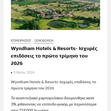
ΕΠΙΧΕΙΡΗΣΕΙΣ
ΞΕΝΟΔΟΧΕΙΑ
Wyndham Hotels & Resorts- Ισχυρές
επιδόσεις το πρώτο τρίμηνο του
2026
8 Μαΐου, 2026
Wyndham
Hotels
&
Resorts
: Ισχυρές επιδόσεις το
πρώτο τρίμηνο του 2026
Το αναπτυξιακό χαρτοφυλάκιο διευρύνθηκε κατά
3%, φθάνοντας σε επίπεδο-ρεκόρ, με περισσότερα
από 259.000 δωμάτια