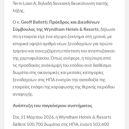
Term Loan A, δηλαδή δανειακή διευκόλυνση τακτής
λήξης.
Ο κ
.
Geoff
Ballotti
, Πρόεδρος και Διευθύνων
Σύμβουλος της
Wyndham
Hotels
&
Resorts
, δήλωσε
ότι η εταιρεία είχε ένα ισχυρό ξεκίνημα στη χρονιά, με
ιστορικά υψηλό αριθμό νέων ξενοδοχείων για πρώτο
τρίμηνο και συνεχιζόμενη επέκταση του αναπτυξιακού
της χαρτοφυλακίου. Όπως ανέφερε, η ταχύτερη από
τις προσδοκίες ανάκαμψη του εσόδου ανά διαθέσιμο
δωμάτιο στις οικονομικές και μεσαίες κατηγορίες
ξενοδοχείων στις ΗΠΑ ενισχύει την αισιοδοξία της
εταιρείας ενόψει της κορύφωσης της θερινής περιόδου
αναψυχής.
Ανάπτυξη του παγκόσμιου συστήματος
Στις 31 Μαρτίου 2026, η Wyndham Hotels & Resorts
διέθετε 500.700 δωμάτια στις ΗΠΑ, έναντι 502.600