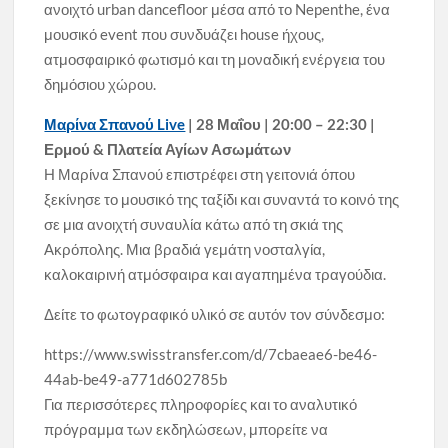
ανοιχτό urban dancefloor μέσα από το Nepenthe, ένα
μουσικό event που συνδυάζει house ήχους,
ατμοσφαιρικό φωτισμό και τη μοναδική ενέργεια του
δημόσιου χώρου.
Μαρίνα Σπανού Live
| 28 Μαΐου | 20:00 – 22:30 |
Ερμού & Πλατεία Αγίων Ασωμάτων
Η Μαρίνα Σπανού επιστρέφει στη γειτονιά όπου
ξεκίνησε το μουσικό της ταξίδι και συναντά το κοινό της
σε μια ανοιχτή συναυλία κάτω από τη σκιά της
Ακρόπολης. Μια βραδιά γεμάτη νοσταλγία,
καλοκαιρινή ατμόσφαιρα και αγαπημένα τραγούδια.
Δείτε το φωτογραφικό υλικό σε αυτόν τον σύνδεσμο:
https://www.swisstransfer.com/d/7cbaeae6-be46-
44ab-be49-a771d602785b
Για περισσότερες πληροφορίες και το αναλυτικό
πρόγραμμα των εκδηλώσεων, μπορείτε να