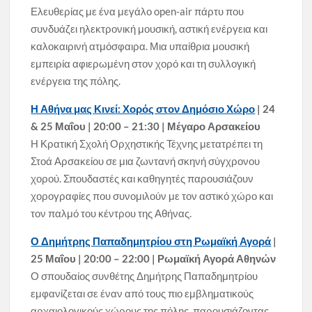
Ελευθερίας με ένα μεγάλο open-air πάρτυ που
συνδυάζει ηλεκτρονική μουσική, αστική ενέργεια και
καλοκαιρινή ατμόσφαιρα. Μια υπαίθρια μουσική
εμπειρία αφιερωμένη στον χορό και τη συλλογική
ενέργεια της πόλης.
Η Αθήνα μας Κινεί: Χορός στον Δημόσιο Χώρο
| 24
& 25 Μαΐου | 20:00 – 21:30 | Μέγαρο Αρσακείου
Η Κρατική Σχολή Ορχηστικής Τέχνης μετατρέπει τη
Στοά Αρσακείου σε μια ζωντανή σκηνή σύγχρονου
χορού. Σπουδαστές και καθηγητές παρουσιάζουν
χορογραφίες που συνομιλούν με τον αστικό χώρο και
τον παλμό του κέντρου της Αθήνας.
Ο Δημήτρης Παπαδημητρίου στη Ρωμαϊκή Αγορά
|
25 Μαΐου | 20:00 – 22:00 | Ρωμαϊκή Αγορά Αθηνών
Ο σπουδαίος συνθέτης Δημήτρης Παπαδημητρίου
εμφανίζεται σε έναν από τους πιο εμβληματικούς
αρχαιολογικούς χώρους της πόλης, παρουσιάζοντας