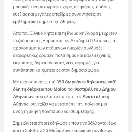
μουσική, κινηματογράφο, χορό, αφηγήσεις, δράσεις
ευεξίας και μεγάλες υπαίθριες συναντήσεις σε
εμβληματικά σημεία της Αθήνας.
Από τον Εθνικό Κήπο και τη Ρωμαϊκή Αγορά μέχρι τον
πεζόδρομο της Ερμού και την Ακαδημία Πλάτωνος, το
πρόγραμμα των επόμενων ημερών συνδυάζει
διαφορετικές δράσεις πολιτισμού και καλλιτεχνικής
έκφρασης, δημιουργώντας νέες αφορμές για
συνάντηση και εμπειρίες στον δημόσιο χώρο.
Με περισσότερες από
350 δωρεάν εκδηλώσεις καθ’
όλη τη διάρκεια του Μαΐου
, το
Φεστιβάλ του Δήμου
Αθηναίων
, που υλοποιείται από την
Αναπτυξιακή
Αθήνας
, συνεχίζει να μετατρέπει την πόλη σε μια
ανοιχτή σκηνή πολιτισμού και συμμετοχής.
Σημειώνεται ότι οι εκδηλώσεις που αναβάλλονται έως
και το Σάββατο 23 Μαΐου λόγω καιρικών συνθηκών,