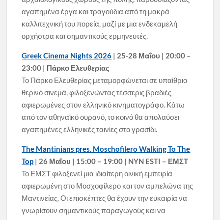
αγαπημένα έργα και τραγούδια από τη μακρά
καλλιτεχνική του πορεία, μαζί με μια ενδεκαμελή
ορχήστρα και σημαντικούς ερμηνευτές.
Greek Cinema Nights 2026
| 25-28 Μαΐου | 20:00 –
23:00 | Πάρκο Ελευθερίας
Το Πάρκο Ελευθερίας μεταμορφώνεται σε υπαίθριο
θερινό σινεμά, φιλοξενώντας τέσσερις βραδιές
αφιερωμένες στον ελληνικό κινηματογράφο. Κάτω
από τον αθηναϊκό ουρανό, το κοινό θα απολαύσει
αγαπημένες ελληνικές ταινίες στο γρασίδι.
The Mantinians pres. Moschofilero Walking To The
Top
| 26 Μαΐου | 15:00 – 19:00 | NYN ESTI – ΕΜΣΤ
Το ΕΜΣΤ φιλοξενεί μια ιδιαίτερη οινική εμπειρία
αφιερωμένη στο Μοσχοφίλερο και τον αμπελώνα της
Μαντινείας. Οι επισκέπτες θα έχουν την ευκαιρία να
γνωρίσουν σημαντικούς παραγωγούς και να