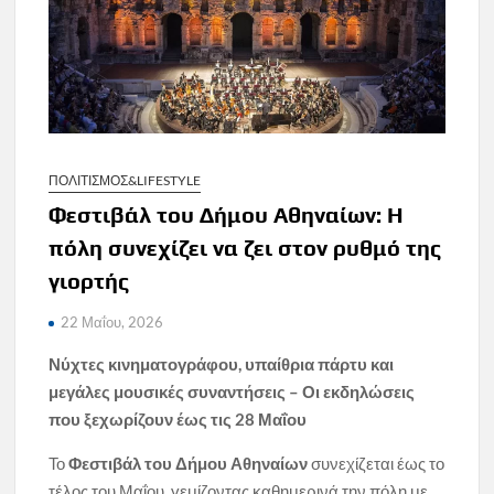
ΠΟΛΙΤΙΣΜΟΣ&LIFESTYLE
Φεστιβάλ του Δήμου Αθηναίων: H
πόλη συνεχίζει να ζει στον ρυθμό της
γιορτής
22 Μαΐου, 2026
Νύχτες κινηματογράφου, υπαίθρια πάρτυ και
μεγάλες μουσικές συναντήσεις – Οι εκδηλώσεις
που ξεχωρίζουν έως τις 28 Μαΐου
Το
Φεστιβάλ του Δήμου Αθηναίων
συνεχίζεται έως το
τέλος του Μαΐου, γεμίζοντας καθημερινά την πόλη με