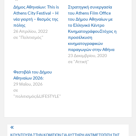
Δήμος Αθηναίων: This is
Στρατηγική συνεργασία
Athens City Festival – H
του Athens Film Office
νέα γιορτή – θεσμός της
του Δήμου Αθηναίων με
πόλης
το Ελληνικό Κέντρο
26 Απριλίου, 2022
ΚινηματογράφουΣτόχος η
σε "Πολιτισμός"
προσέλκυση
κινηματογραφικών
παραγωγών στην Αθήνα
23 Δεκεμβρίου, 2020
σε "Αττική"
Φεστιβάλ του Δήμου
Αθηναίων 2026:
29 Μαΐου, 2026
σε
"πολιτισμός&LIFESTYLE"
Πλοήγηση
ΚΟΥΝΤΟΥΡΑ ΣΤΗΝ ΚΟΜΙΣΙΟΝ ΓΙΑ ΑΥΣΤΗΡΗ ΑΝΤΙΜΕΤΩΠΙΣΗ ΤΗΣ