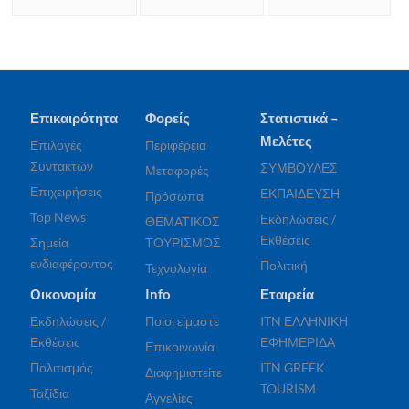
Επικαιρότητα
Φορείς
Στατιστικά –
Μελέτες
Επιλογές
Περιφέρεια
Συντακτών
ΣΥΜΒΟΥΛΕΣ
Μεταφορές
Επιχειρήσεις
ΕΚΠΑΙΔΕΥΣΗ
Πρόσωπα
Top News
Εκδηλώσεις /
ΘΕΜΑΤΙΚΟΣ
Εκθέσεις
Σημεία
ΤΟΥΡΙΣΜΟΣ
ενδιαφέροντος
Πολιτική
Τεχνολογία
Οικονομία
Info
Εταιρεία
Εκδηλώσεις /
Ποιοι είμαστε
ITN ΕΛΛΗΝΙΚΗ
Εκθέσεις
ΕΦΗΜΕΡΙΔΑ
Επικοινωνία
Πολιτισμός
ITN GREEK
Διαφημιστείτε
TOURISM
Ταξίδια
Αγγελίες