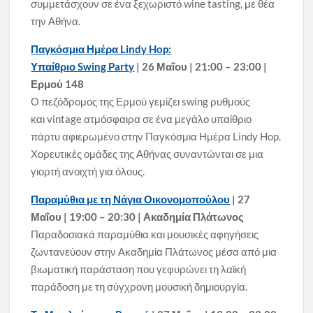
συμμετάσχουν σε ένα ξεχωριστό wine tasting, με θέα
την Αθήνα.
Παγκόσμια Ημέρα Lindy Hop:
Υπαίθριο Swing Party
| 26 Μαΐου | 21:00 – 23:00 |
Ερμού 148
Ο πεζόδρομος της Ερμού γεμίζει swing ρυθμούς
και vintage ατμόσφαιρα σε ένα μεγάλο υπαίθριο
πάρτυ αφιερωμένο στην Παγκόσμια Ημέρα Lindy Hop.
Χορευτικές ομάδες της Αθήνας συναντώνται σε μια
γιορτή ανοιχτή για όλους.
Παραμύθια με τη Νάγια Οικονομοπούλου
| 27
Μαΐου | 19:00 – 20:30 | Ακαδημία Πλάτωνος
Παραδοσιακά παραμύθια και μουσικές αφηγήσεις
ζωντανεύουν στην Ακαδημία Πλάτωνος μέσα από μια
βιωματική παράσταση που γεφυρώνει τη λαϊκή
παράδοση με τη σύγχρονη μουσική δημιουργία.