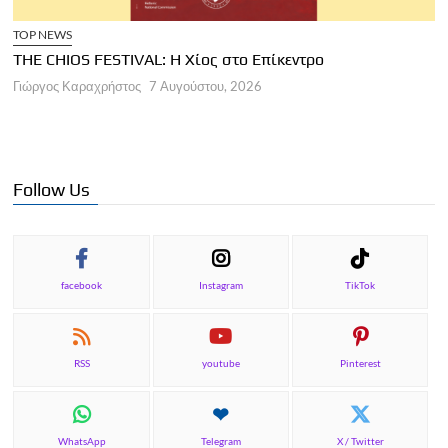
TOP NEWS
THE CHIOS FESTIVAL: Η Χίος στο Επίκεντρο
Α
Γιώργος Καραχρήστος
7 Αυγούστου, 2026
Π
Γ
Follow Us
facebook
Instagram
TikTok
RSS
youtube
Pinterest
WhatsApp
Telegram
X / Twitter