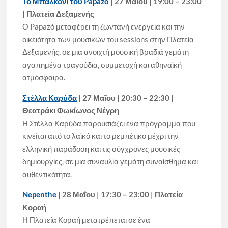
Το Μπαλκόνι του Papazó
| 27 Μαΐου | 19:00 – 23:00
| Πλατεία Δεξαμενής
Ο Papazó μεταφέρει τη ζωντανή ενέργεια και την
οικειότητα των μουσικών του sessions στην Πλατεία
Δεξαμενής, σε μια ανοιχτή μουσική βραδιά γεμάτη
αγαπημένα τραγούδια, συμμετοχή και αθηναϊκή
ατμόσφαιρα.
Στέλλα Καρύδα
| 27 Μαΐου | 20:30 – 22:30 |
Θεατράκι Φωκίωνος Νέγρη
Η Στέλλα Καρύδα παρουσιάζει ένα πρόγραμμα που
κινείται από το λαϊκό και το ρεμπέτικο μέχρι την
ελληνική παράδοση και τις σύγχρονες μουσικές
δημιουργίες, σε μια συναυλία γεμάτη συναίσθημα και
αυθεντικότητα.
Nepenthe
| 28 Μαΐου | 17:30 – 23:00 | Πλατεία
Κοραή
Η Πλατεία Κοραή μετατρέπεται σε ένα