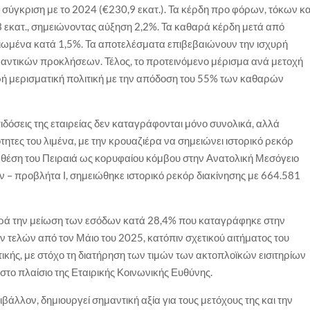
ε σύγκριση με το 2024 (€230,9 εκατ.). Τα κέρδη προ φόρων, τόκων κα
εκατ., σημειώνοντας αύξηση 2,2%. Τα καθαρά κέρδη μετά από
ιωμένα κατά 1,5%. Τα αποτελέσματα επιβεβαιώνουν την ισχυρή
ημαντικών προκλήσεων. Τέλος, το προτεινόμενο μέρισμα ανά μετοχή
ρή μερισματική πολιτική με την απόδοση του 55% των καθαρών
ιδόσεις της εταιρείας δεν καταγράφονται μόνο συνολικά, αλλά
τητες του λιμένα, με την κρουαζιέρα να σημειώνει ιστορικό ρεκόρ
η θέση του Πειραιά ως κορυφαίου κόμβου στην Ανατολική Μεσόγειο
 – προβλήτα Ι, σημειώθηκε ιστορικό ρεκόρ διακίνησης με 664.581
ρά την μείωση των εσόδων κατά 28,4% που καταγράφηκε στην
ν τελών από τον Μάιο του 2025, κατόπιν σχετικού αιτήματος του
τικής, με στόχο τη διατήρηση των τιμών των ακτοπλοϊκών εισιτηρίων
 στο πλαίσιο της Εταιρικής Κοινωνικής Ευθύνης.
ιβάλλον, δημιουργεί σημαντική αξία για τους μετόχους της και την