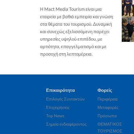
Η Mact Media Tourism είναι μια
ΕΠΙΧΕΙΡΗΣΕΙΣ
ΞΕΝΟΔΟΧΕΙΑ
εταιρεία με βαθιά εμπειρία και γνώση
ΕΠΙ
Wyndham Hotels & Resorts – Νέο
στα θέματα του τουρισμού. Δυναμική
Isl
TRYP by Wyndham στη Χάγη, σε
και συνεχώς εξελισσόμενη παρέχει
Γα
ιστορικό παραθαλάσσιο
ξενοδοχείο
υπηρεσίες υψηλού επιπέδου, με
Γιώ
Γιώργος Καραχρήστος
7 Αυγούστου, 2026
αρτιότητα, επαγγελματισμό και με
προσοχή στη λεπτομέρεια.
Επικαιρότητα
Φορείς
Επιλογές Συντακτών
Περιφέρεια
Επιχειρήσεις
Μεταφορές
Top News
Πρόσωπα
Σημεία ενδιαφέροντος
ΘΕΜΑΤΙΚΟΣ
ΤΟΥΡΙΣΜΟΣ