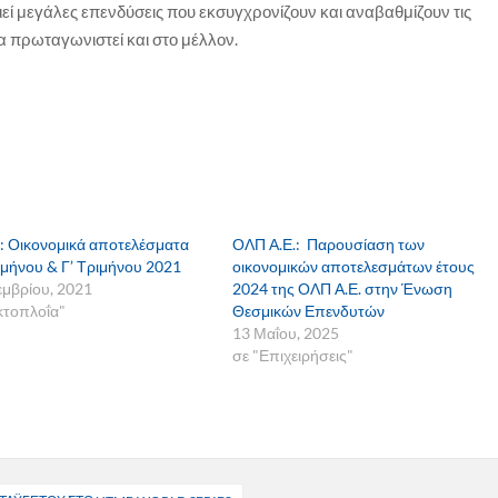
εί μεγάλες επενδύσεις που εκσυγχρονίζουν και αναβαθμίζουν τις
να πρωταγωνιστεί και στο μέλλον.
 Οικονομικά αποτελέσματα
ΟΛΠ Α.Ε.: Παρουσίαση των
μήνου & Γ’ Τριμήνου 2021
οικονομικών αποτελεσμάτων έτους
εμβρίου, 2021
2024 της ΟΛΠ Α.Ε. στην Ένωση
κτοπλοΐα"
Θεσμικών Επενδυτών
13 Μαΐου, 2025
σε "Επιχειρήσεις"