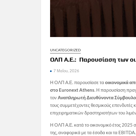
UNCATEGORIZED
ΟΛΠ Α.Ε.: Παρουσίαση των ο
7 Μαΐου, 2026
Η ΟΛΠ Α.Ε. παρουσίασε τα
οικονομικά α
στο
Euronext
Athens
. Η παρουσίαση πραγ
τον
Αναπληρωτή Διευθύνοντα Σύμβουλο
τους συμμετέχοντες θεσμικούς επενδυτές κ
επιχειρηματικών δραστηριοτήτων του λιμέν
Η ΟΛΠ Α.Ε. κατά το οικονομικό έτος 2025 σ
της, αναφορικά με τα έσοδα και τα EBITDA