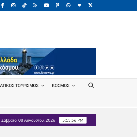
facebook
Instagram
TikTok
RSS
youtube
Pinterest
WhatsApp
Telegram
X
/
Twitter
Search for:
ΑΤΙΚΟΣ ΤΟΥΡΙΣΜΟΣ
ΚΟΣΜΟΣ
γου Υπαλλήλων Ε.Ο.Τ. με τον Τομέα Τουρισμού του κόμματος ΄΄Ε
Σάββατο, 08 Αυγούστου, 2026
5:13:57 PM