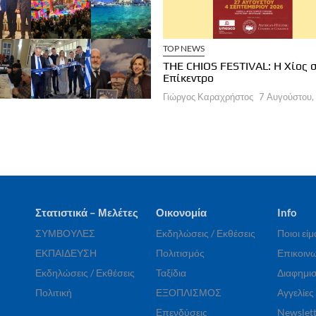
ΧΕΙΡΗΣΕΙΣ
ΞΕΝΟΔΟΧΕΙΑ
TOP NEWS
a Brown Corinthia: Αποδράσεις &
THE CHIOS FESTIVAL: Η Χίος 
στρονομία
Επίκεντρο
ργος Καραχρήστος
7 Αυγούστου, 2026
Γιώργος Καραχρήστος
7 Αυγούστου,
Στατιστικά – Μελέτες
Οικονομία
Info
ΣΥΜΒΟΥΛΕΣ
Εκδηλώσεις / Εκθέσεις
Ποιοι εί
ΕΚΠΑΙΔΕΥΣΗ
Πολιτισμός
Επικοινω
Εκδηλώσεις / Εκθέσεις
Ταξίδια
Διαφημισ
Πολιτική
ΕΞΟΠΛΙΣΜΟΣ
Αγγελίες
Επενδύσεις
Newslett