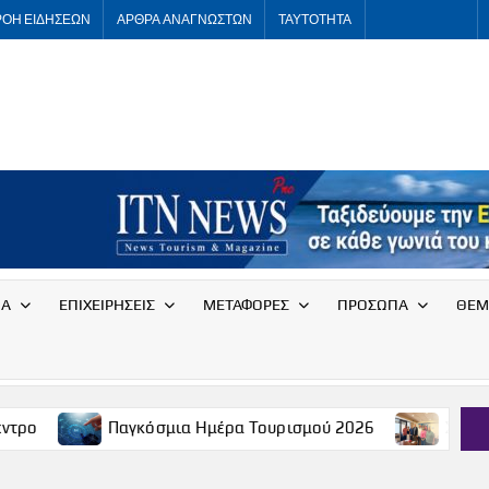
ΡΟΗ ΕΙΔΗΣΕΩΝ
ΑΡΘΡΑ ΑΝΑΓΝΩΣΤΩΝ
ΤΑΥΤΟΤΗΤΑ
ITNNEWS
International
Tourism
News
ΙΑ
ΕΠΙΧΕΙΡΗΣΕΙΣ
ΜΕΤΑΦΟΡΕΣ
ΠΡΟΣΩΠΑ
ΘΕΜ
Παγκόσμια Ημέρα Τουρισμού 2026
Συνάντηση του Συλλό