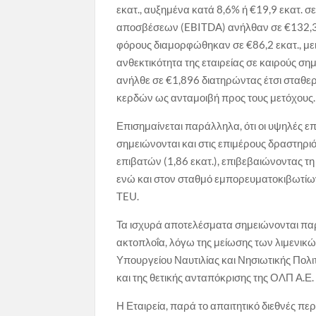
εκατ., αυξημένα κατά 8,6% ή €19,9 εκατ. σ
αποσβέσεων (EBITDA) ανήλθαν σε €132,3 
φόρους διαμορφώθηκαν σε €86,2 εκατ., με
ανθεκτικότητα της εταιρείας σε καιρούς σ
ανήλθε σε €1,896 διατηρώντας έτσι σταθε
κερδών ως ανταμοιβή προς τους μετόχους.
Επισημαίνεται παράλληλα, ότι οι υψηλές επ
σημειώνονται και στις επιμέρους δραστηριό
επιβατών (1,86 εκατ.), επιβεβαιώνοντας τ
ενώ και στον σταθμό εμπορευματοκιβωτίων
TEU.
Τα ισχυρά αποτελέσματα σημειώνονται πα
ακτοπλοΐα, λόγω της μείωσης των λιμενικώ
Υπουργείου Ναυτιλίας και Νησιωτικής Πολι
και της θετικής ανταπόκρισης της ΟΛΠ Α.Ε.
Η Εταιρεία, παρά το απαιτητικό διεθνές περ