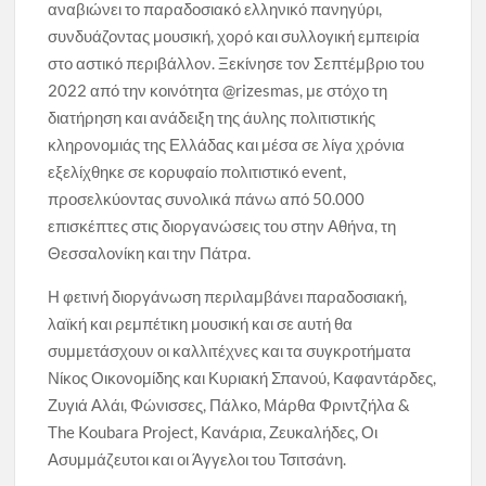
αναβιώνει το παραδοσιακό ελληνικό πανηγύρι,
συνδυάζοντας μουσική, χορό και συλλογική εμπειρία
στο αστικό περιβάλλον. Ξεκίνησε τον Σεπτέμβριο του
2022 από την κοινότητα @rizesmas, με στόχο τη
διατήρηση και ανάδειξη της άυλης πολιτιστικής
κληρονομιάς της Ελλάδας και μέσα σε λίγα χρόνια
εξελίχθηκε σε κορυφαίο πολιτιστικό event,
προσελκύοντας συνολικά πάνω από 50.000
επισκέπτες στις διοργανώσεις του στην Αθήνα, τη
Θεσσαλονίκη και την Πάτρα.
Η φετινή διοργάνωση περιλαμβάνει παραδοσιακή,
λαϊκή και ρεμπέτικη μουσική και σε αυτή θα
συμμετάσχουν οι καλλιτέχνες και τα συγκροτήματα
Νίκος Οικονομίδης και Κυριακή Σπανού, Καφαντάρδες,
Ζυγιά Αλάι, Φώνισσες, Πάλκο, Μάρθα Φριντζήλα &
The Koubara Project, Κανάρια, Ζευκαλήδες, Οι
Ασυμμάζευτοι και οι Άγγελοι του Τσιτσάνη.