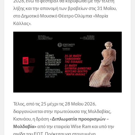
2026, ενώ το φεστιβάλ θα κορυφωθεί με την τελετή
λήξης και την απονομή των βραβείων στις 31 Μαΐου,
στο Δημοτικό Μουσικό Θέατρο Ολύμπια «Μαρία
Κάλλας».
Τέλος, από τις 25 μέχρι τις 28 Μαΐου 2026,
διοργανώνεται στην πρωτεύουσα της Μολδαβίας,
Κισινάου, η δράση «
Διπλωματία προορισμών –
Μολδαβία»
από την εταιρεία Wise Ram και υπό την
αιγίδα του ΕΟΤ. Πρόκειται για στοχευμένη