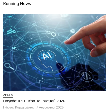
Running News
Ε
Σ
Τ
ΑΡΘΡΑ
Γ
Παγκόσμια Ημέρα Τουρισμού 2026
Γιώργος Καραχρήστος
7 Αυγούστου, 2026