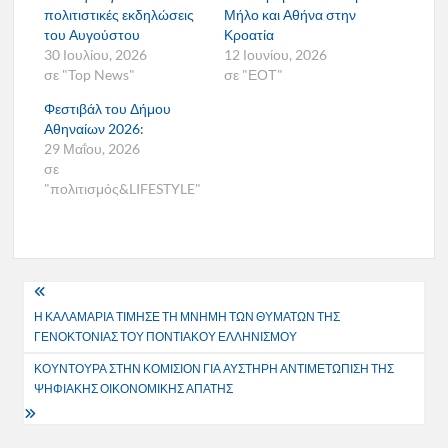
πολιτιστικές εκδηλώσεις
Μήλο και Αθήνα στην
του Αυγούστου
Κροατία
30 Ιουλίου, 2026
12 Ιουνίου, 2026
σε "Top News"
σε "ΕΟΤ"
Φεστιβάλ του Δήμου
Αθηναίων 2026:
29 Μαΐου, 2026
σε
"πολιτισμός&LIFESTYLE"
Πλοήγηση
Η ΚΑΛΑΜΑΡΙΑ ΤΙΜΗΣΕ ΤΗ ΜΝΗΜΗ ΤΩΝ ΘΥΜΑΤΩΝ ΤΗΣ
άρθρων
ΓΕΝΟΚΤΟΝΙΑΣ ΤΟΥ ΠΟΝΤΙΑΚΟΥ ΕΛΛΗΝΙΣΜΟΥ
ΚΟΥΝΤΟΥΡΑ ΣΤΗΝ ΚΟΜΙΣΙΟΝ ΓΙΑ ΑΥΣΤΗΡΗ ΑΝΤΙΜΕΤΩΠΙΣΗ ΤΗΣ
ΨΗΦΙΑΚΗΣ ΟΙΚΟΝΟΜΙΚΗΣ ΑΠΑΤΗΣ