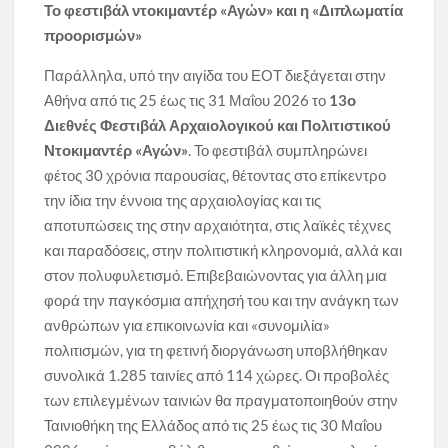
Το φεστιβάλ ντοκιμαντέρ «Αγών» και η «Διπλωματία
προορισμών»
Παράλληλα, υπό την αιγίδα του ΕΟΤ διεξάγεται στην
Αθήνα από τις 25 έως τις 31 Μαΐου 2026 το
13ο
Διεθνές Φεστιβάλ Αρχαιολογικού και Πολιτιστικού
Ντοκιμαντέρ «Αγών»
. Το φεστιβάλ συμπληρώνει
φέτος 30 χρόνια παρουσίας, θέτοντας στο επίκεντρο
την ίδια την έννοια της αρχαιολογίας και τις
αποτυπώσεις της στην αρχαιότητα, στις λαϊκές τέχνες
και παραδόσεις, στην πολιτιστική κληρονομιά, αλλά και
στον πολυφυλετισμό. Επιβεβαιώνοντας για άλλη μια
φορά την παγκόσμια απήχησή του και την ανάγκη των
ανθρώπων για επικοινωνία και «συνομιλία»
πολιτισμών, για τη φετινή διοργάνωση υποβλήθηκαν
συνολικά 1.285 ταινίες από 114 χώρες. Οι προβολές
των επιλεγμένων ταινιών θα πραγματοποιηθούν στην
Ταινιοθήκη της Ελλάδος από τις 25 έως τις 30 Μαΐου