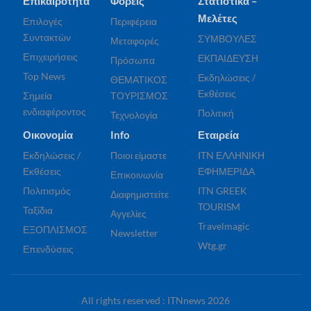
Επικαιρότητα
Φορείς
Στατιστικά –
Μελέτες
Επιλογές
Περιφέρεια
Συντακτών
ΣΥΜΒΟΥΛΕΣ
Μεταφορές
Επιχειρήσεις
ΕΚΠΑΙΔΕΥΣΗ
Πρόσωπα
Top News
Εκδηλώσεις /
ΘΕΜΑΤΙΚΟΣ
Εκθέσεις
Σημεία
ΤΟΥΡΙΣΜΟΣ
ενδιαφέροντος
Πολιτική
Τεχνολογία
Οικονομία
Info
Εταιρεία
Εκδηλώσεις /
Ποιοι είμαστε
ITN ΕΛΛΗΝΙΚΗ
Εκθέσεις
ΕΦΗΜΕΡΙΔΑ
Επικοινωνία
Πολιτισμός
ITN GREEK
Διαφημιστείτε
TOURISM
Ταξίδια
Αγγελίες
Travelmagic
ΕΞΟΠΛΙΣΜΟΣ
Newsletter
Wtg.gr
Επενδύσεις
All rights reserved : ITNnews 2026