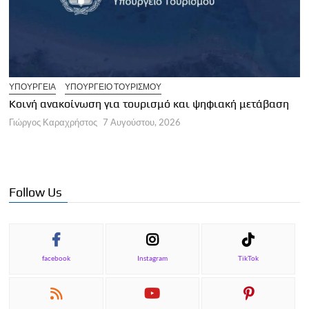
Τ
N
ΥΠΟΥΡΓΕΙΑ
ΥΠΟΥΡΓΕΙΟ ΤΟΥΡΙΣΜΟΥ
Γ
Κοινή ανακοίνωση για τουρισμό και ψηφιακή μετάβαση
Γιώργος Καραχρήστος
7 Αυγούστου, 2026
Follow Us
facebook
Instagram
TikTok