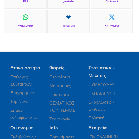
RSS
youtube
Pinterest
WhatsApp
Telegram
X / Twitter
Επικαιρότητα
Φορείς
Στατιστικά –
Μελέτες
Επιλογές
Περιφέρεια
Συντακτών
ΣΥΜΒΟΥΛΕΣ
Μεταφορές
Επιχειρήσεις
ΕΚΠΑΙΔΕΥΣΗ
Πρόσωπα
Top News
Εκδηλώσεις /
ΘΕΜΑΤΙΚΟΣ
Εκθέσεις
Σημεία
ΤΟΥΡΙΣΜΟΣ
ενδιαφέροντος
Πολιτική
Τεχνολογία
Οικονομία
Info
Εταιρεία
Εκδηλώσεις /
Ποιοι είμαστε
ITN ΕΛΛΗΝΙΚΗ