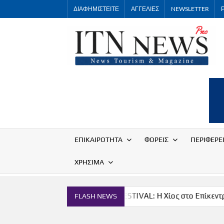
Skip
ΔΙΑΦΗΜΙΣΤΕΙΤΕ
ΑΓΓΕΛΙΕΣ
NEWSLETTER
to
content
ΕΠΙΚΑΙΡΟΤΗΤΑ
ΦΟΡΕΙΣ
ΠΕΡΙΦΕΡΕ
ΧΡΗΣΙΜΑ
α
THE CHIOS FESTIVAL: Η Χίος στο Επίκεντρο
Π
FLASH NEWS