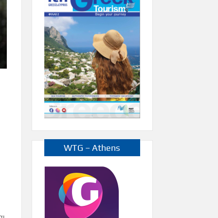
WTG – Athens
αι