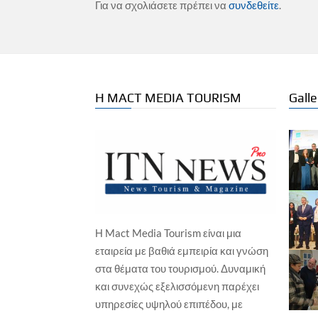
Για να σχολιάσετε πρέπει να
συνδεθείτε
.
Η MACT MEDIA TOURISM
Galle
Η Mact Media Tourism είναι μια
ΕΠΙΧΕΙΡΗΣΕΙΣ
ΞΕΝΟΔΟΧΕΙΑ
εταιρεία με βαθιά εμπειρία και γνώση
ΕΠΙ
Wyndham Hotels & Resorts – Νέο
στα θέματα του τουρισμού. Δυναμική
Isl
TRYP by Wyndham στη Χάγη, σε
και συνεχώς εξελισσόμενη παρέχει
Γα
ιστορικό παραθαλάσσιο
ξενοδοχείο
υπηρεσίες υψηλού επιπέδου, με
Γιώ