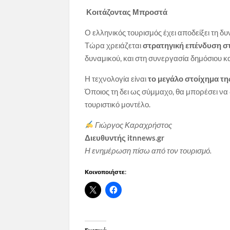
Κοιτάζοντας Μπροστά
Ο ελληνικός τουρισμός έχει αποδείξει τη δυ
Τώρα χρειάζεται
στρατηγική επένδυση σ
δυναμικού, και στη συνεργασία δημόσιου κα
Η τεχνολογία είναι
το μεγάλο στοίχημα τη
Όποιος τη δει ως σύμμαχο, θα μπορέσει να
τουριστικό μοντέλο.
Γιώργος Καραχρήστος
Διευθυντής itnnews.gr
Η ενημέρωση πίσω από τον τουρισμό.
Κοινοποιήστε: