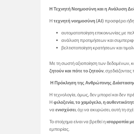
Η Τεχνητή Νοημοσύνη και η Ανάλυση Δ
Η
τεχνητή νοημοσύνη (AI)
προσφέρει ήδη 
αυτοματοποίηση επικοινωνίας με πελ
ανάλυση προτιμήσεων και συμπερι
βελτιστοποίηση κρατήσεων και τιμολο
Με τη σωστή αξιοποίηση των δεδομένων, κ
ζητούν και πότε το ζητούν
, σχεδιάζοντας
Η Πρόκληση της Ανθρώπινης Διάσταση
Η τεχνολογία, όμως, δεν μπορεί και δεν πρ
Η
φιλοξενία, το χαμόγελο, η αυθεντικότη
να
ενισχύσει
, όχι να ακυρώσει, αυτή τη σχέ
Το στοίχημα είναι να βρεθεί η
ισορροπία με
εμπειρίας.