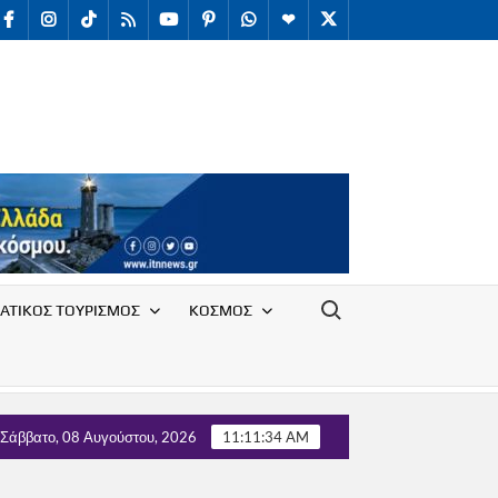
facebook
Instagram
TikTok
RSS
youtube
Pinterest
WhatsApp
Telegram
X
/
Twitter
Search for:
ΑΤΙΚΟΣ ΤΟΥΡΙΣΜΟΣ
ΚΟΣΜΟΣ
ου Υπαλλήλων Ε.Ο.Τ. με τον Τομέα Τουρισμού του κόμματος ΄΄ΕΛ
Σάββατο, 08 Αυγούστου, 2026
11:11:36 AM