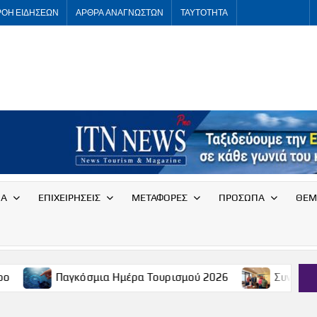
ΡΟΗ ΕΙΔΗΣΕΩΝ
ΑΡΘΡΑ ΑΝΑΓΝΩΣΤΩΝ
ΤΑΥΤΟΤΗΤΑ
ITNNEWS
International
Tourism
News
ΙΑ
ΕΠΙΧΕΙΡΗΣΕΙΣ
ΜΕΤΑΦΟΡΕΣ
ΠΡΟΣΩΠΑ
ΘΕΜ
αγκόσμια Ημέρα Τουρισμού 2026
Συνάντηση του Συλλόγ