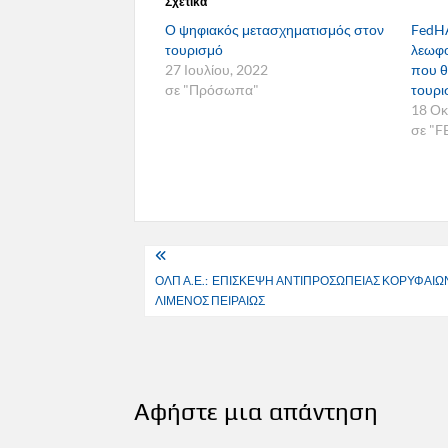
Σχετικά
Ο ψηφιακός μετασχηματισμός στον
FedHA
τουρισμό
λεωφο
27 Ιουλίου, 2022
που θ
σε "Πρόσωπα"
τουρι
18 Οκ
σε "
Πλοήγηση
ΟΛΠ Α.Ε.: ΕΠΙΣΚΕΨΗ ΑΝΤΙΠΡΟΣΩΠΕΙΑΣ ΚΟΡΥΦΑΙΩ
άρθρων
ΛΙΜΕΝΟΣ ΠΕΙΡΑΙΩΣ
Αφήστε μια απάντηση