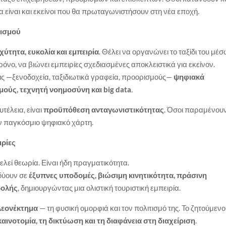
α είναι και εκείνοι που θα πρωταγωνιστήσουν στη νέα εποχή.
ρισμού
χύτητα, ευκολία και εμπειρία
. Θέλει να οργανώνει το ταξίδι του μέ
όνο, να βιώνει εμπειρίες σχεδιασμένες αποκλειστικά για εκείνον.
σεις —ξενοδοχεία, ταξιδιωτικά γραφεία, προορισμούς—
ψηφιακά
μούς, τεχνητή νοημοσύνη και big data
.
υτέλεια, είναι
προϋπόθεση ανταγωνιστικότητας
. Όσοι παραμένου
ον παγκόσμιο ψηφιακό χάρτη.
ιρίες
ελεί θεωρία. Είναι ήδη πραγματικότητα.
δύουν σε
έξυπνες υποδομές, βιώσιμη κινητικότητα, πράσινη
βολής
, δημιουργώντας μια ολιστική τουριστική εμπειρία.
λεονέκτημα
— τη φυσική ομορφιά και τον πολιτισμό της. Το ζητούμενο
καινοτομία, τη δικτύωση και τη διαφάνεια στη διαχείριση
.