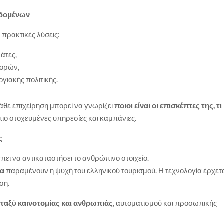
εδομένων
πρακτικές λύσεις:
άτες,
φορών,
γιακής πολιτικής.
άθε επιχείρηση μπορεί να γνωρίζει
ποιοι είναι οι επισκέπτες της, τι
 πιο στοχευμένες υπηρεσίες και καμπάνιες.
ς
έπει να αντικαταστήσει το ανθρώπινο στοιχείο.
τα
παραμένουν η ψυχή του ελληνικού τουρισμού. Η τεχνολογία έρχετ
ση.
ταξύ καινοτομίας και ανθρωπιάς
, αυτοματισμού και προσωπικής