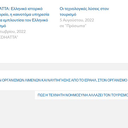
TTA: Ελληνικό ιστορικό
Οι τεχνολογικές λύσεις στον
ρείο, η καινοτόμα υπηρεσία
τουρισμό
α εμπλουτίσει τον Ελληνικό
5 Αυγούστου, 2022
σμό
σε "Πρόσωπα"
τωβρίου, 2022
FEDHATTA"
Ν ΟΡΓΑΝΙΣΜΩΝ ΛΙΜΕΝΩΝ ΚΑΙ ΝΑΥΠΗΓΗΣΗΣ ΑΠΟ ΤΟ ΙΣΡΑΗΛ, ΣΤΟΝ ΟΡΓΑΝΙΣΜΟ
ΠΩΣ Η ΤΕΧΝΗΤΗ ΝΟΗΜΟΣΥΝΗ ΑΛΛΑΖΕΙ ΤΟΝ ΤΟΥΡΙΣΜ