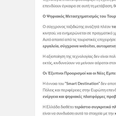
επενδύουν έγκαιρα σε αυτή τη μετάβαση, θ
Ο Ψηφιακός Μετασχηματισμός του Του
Ο σύγχρονος ταξιδιώτης αναζητά πλέον
τα
κινητού, να ενημερώνεται σε πραγματικό χρ
Αυτό απαιτεί από τις τουριστικές επιχειρή
εργαλεία, σύγχρονα websites, αυτοματισ
Η αξιοποίηση της τεχνολογίας δεν είναι πολ
εκτός, κινδυνεύουν να μείνουν αόρατοι στ
Οι Έξυπνοι Προορισμοί και οι Νέες Εμπε
Η έννοια του
“Smart Destination”
δεν αποτ
Πόλεις και περιφέρειες στην Ευρώπη επεν
ενέργεια και ψηφιακές πλατφόρμες προ
Η Ελλάδα διαθέτει
τεράστιο συγκριτικό π
είναι να συνδυάσει αυτά τα στοιχεία με την