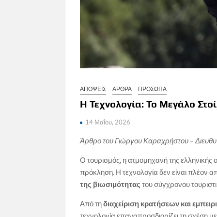
ΑΠΟΨΕΙΣ
ΑΡΘΡΑ
ΠΡΟΣΩΠΑ
Η Τεχνολογία: Το Μεγάλο Στο
14 Μαΐου, 2026
Άρθρο του Γιώργου Καραχρήστου – Διευθυν
Ο τουρισμός, η ατμομηχανή της ελληνικής 
πρόκληση. Η τεχνολογία δεν είναι πλέον α
της βιωσιμότητας
του σύγχρονου τουριστι
Από τη
διαχείριση κρατήσεων και εμπειρ
τεχνολογία επαναπροσδιορίζει τη σχέση μ