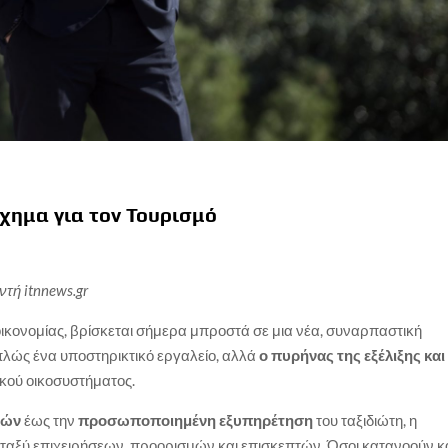
ίχημα για τον Τουρισμό
τή itnnews.gr
οικονομίας, βρίσκεται σήμερα μπροστά σε μια νέα, συναρπαστική
πλώς ένα υποστηρικτικό εργαλείο, αλλά
ο πυρήνας της εξέλιξης και
κού οικοσυστήματος.
ιών
έως την
προσωποποιημένη εξυπηρέτηση
του ταξιδιώτη, η
εταξύ επιχειρήσεων, προορισμών και επισκεπτών. Όσοι κατανοούν κ