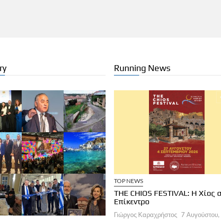
ry
Running News
ΧΕΙΡΗΣΕΙΣ
ΞΕΝΟΔΟΧΕΙΑ
TOP NEWS
a Brown Corinthia: Αποδράσεις &
THE CHIOS FESTIVAL: Η Χίος 
στρονομία
Επίκεντρο
ργος Καραχρήστος
7 Αυγούστου, 2026
Γιώργος Καραχρήστος
7 Αυγούστου,