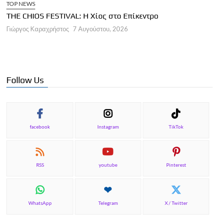
TOP NEWS
THE CHIOS FESTIVAL: Η Χίος στο Επίκεντρο
Α
Γιώργος Καραχρήστος
7 Αυγούστου, 2026
Π
Γ
Follow Us
facebook
Instagram
TikTok
RSS
youtube
Pinterest
WhatsApp
Telegram
X / Twitter