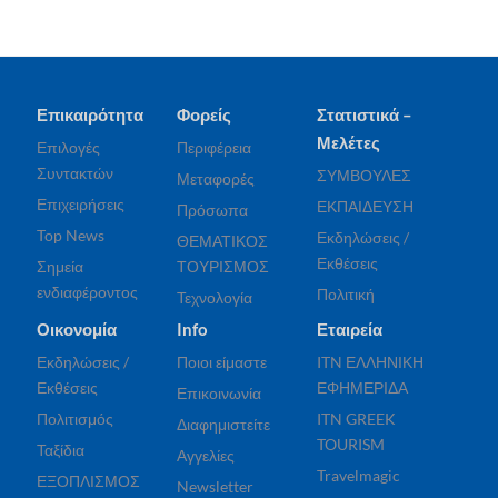
Επικαιρότητα
Φορείς
Στατιστικά –
Μελέτες
Επιλογές
Περιφέρεια
Συντακτών
ΣΥΜΒΟΥΛΕΣ
Μεταφορές
Επιχειρήσεις
ΕΚΠΑΙΔΕΥΣΗ
Πρόσωπα
Top News
Εκδηλώσεις /
ΘΕΜΑΤΙΚΟΣ
Εκθέσεις
Σημεία
ΤΟΥΡΙΣΜΟΣ
ενδιαφέροντος
Πολιτική
Τεχνολογία
Οικονομία
Info
Εταιρεία
Εκδηλώσεις /
Ποιοι είμαστε
ITN ΕΛΛΗΝΙΚΗ
Εκθέσεις
ΕΦΗΜΕΡΙΔΑ
Επικοινωνία
Πολιτισμός
ITN GREEK
Διαφημιστείτε
TOURISM
Ταξίδια
Αγγελίες
Travelmagic
ΕΞΟΠΛΙΣΜΟΣ
Newsletter