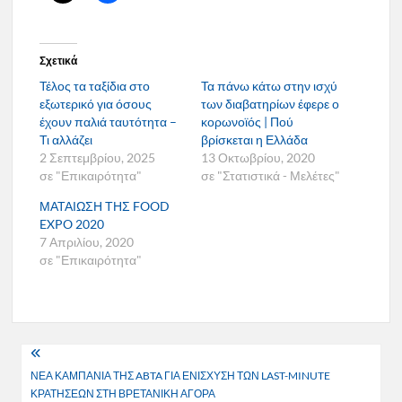
Σχετικά
Τέλος τα ταξίδια στο
Τα πάνω κάτω στην ισχύ
εξωτερικό για όσους
των διαβατηρίων έφερε ο
έχουν παλιά ταυτότητα –
κορωνοϊός | Πού
Τι αλλάζει
βρίσκεται η Ελλάδα
2 Σεπτεμβρίου, 2025
13 Οκτωβρίου, 2020
σε "Επικαιρότητα"
σε "Στατιστικά - Μελέτες"
ΜΑΤΑΙΩΣΗ ΤΗΣ FOOD
EXPO 2020
7 Απριλίου, 2020
σε "Επικαιρότητα"
Πλοήγηση
ΝΕΑ ΚΑΜΠΑΝΙΑ ΤΗΣ ABTA ΓΙΑ ΕΝΙΣΧΥΣΗ ΤΩΝ LAST-MINUTE
άρθρων
ΚΡΑΤΗΣΕΩΝ ΣΤΗ ΒΡΕΤΑΝΙΚΗ ΑΓΟΡΑ