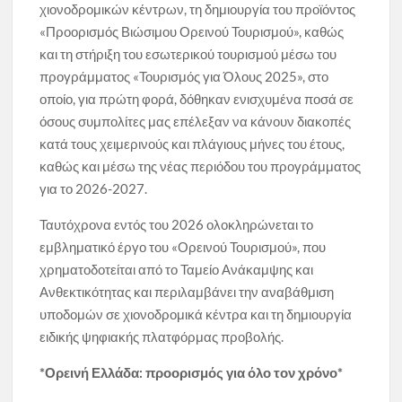
χιονοδρομικών κέντρων, τη δημιουργία του προϊόντος
«Προορισμός Βιώσιμου Ορεινού Τουρισμού», καθώς
και τη στήριξη του εσωτερικού τουρισμού μέσω του
προγράμματος «Τουρισμός για Όλους 2025», στο
οποίο, για πρώτη φορά, δόθηκαν ενισχυμένα ποσά σε
όσους συμπολίτες μας επέλεξαν να κάνουν διακοπές
κατά τους χειμερινούς και πλάγιους μήνες του έτους,
καθώς και μέσω της νέας περιόδου του προγράμματος
για το 2026-2027.
Ταυτόχρονα εντός του 2026 ολοκληρώνεται το
εμβληματικό έργο του «Ορεινού Τουρισμού», που
χρηματοδοτείται από το Ταμείο Ανάκαμψης και
Ανθεκτικότητας και περιλαμβάνει την αναβάθμιση
υποδομών σε χιονοδρομικά κέντρα και τη δημιουργία
ειδικής ψηφιακής πλατφόρμας προβολής.
*Ορεινή Ελλάδα: προορισμός για όλο τον χρόνο*