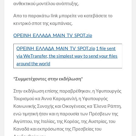
ανθεκτικού μοντέλου ανάπτυξης.
Απο το παρακάτω link μπορείτε να κατεβάσετε το
κεντρικό σποτ της καμπάνιας.
ΟΡΕΙΝΗ_ΕΛΛΑΔΑ_MAIN_TV_SPOT.zip
ΟΡΕΙΝΗ_ΕΛΛΑΔΑ_MAIN_TV_SPOT.zip
1 file sent
via WeTransfer, the simplest way to send your files
around the world
*Συμμετέχοντες στην εκδήλωση*
Στην εκδήλωση επίσης παραβρέθηκαν, η Υφυπουργός
Τουρισμού κα Άννα Καραμανλή, η Υφυπουργός
Κοινωνικής Συνοχής και Οικογένειας κα Έλενα Ράπτη,
ενώ τιμητική ήταν και η παρουσία των Πρέσβεων της
Αιγύπτου, της Ιταλίας, της Κορέας, της Αυστρίας, του
Καναδά και εκπρόσωπος της Πρεσβείας του