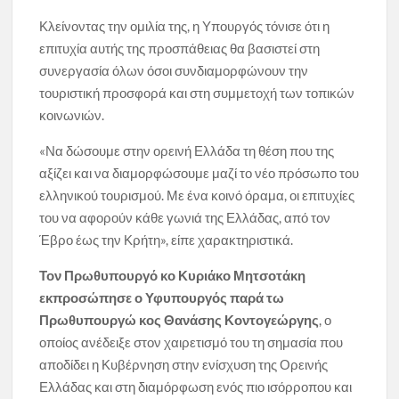
Κλείνοντας την ομιλία της, η Υπουργός τόνισε ότι η
επιτυχία αυτής της προσπάθειας θα βασιστεί στη
συνεργασία όλων όσοι συνδιαμορφώνουν την
τουριστική προσφορά και στη συμμετοχή των τοπικών
κοινωνιών.
«Να δώσουμε στην ορεινή Ελλάδα τη θέση που της
αξίζει και να διαμορφώσουμε μαζί το νέο πρόσωπο του
ελληνικού τουρισμού. Με ένα κοινό όραμα, οι επιτυχίες
του να αφορούν κάθε γωνιά της Ελλάδας, από τον
Έβρο έως την Κρήτη», είπε χαρακτηριστικά.
Τον Πρωθυπουργό κο Κυριάκο Μητσοτάκη
εκπροσώπησε ο Υφυπουργός παρά τω
Πρωθυπουργώ κος Θανάσης Κοντογεώργης
, ο
οποίος ανέδειξε στον χαιρετισμό του τη σημασία που
αποδίδει η Κυβέρνηση στην ενίσχυση της Ορεινής
Ελλάδας και στη διαμόρφωση ενός πιο ισόρροπου και