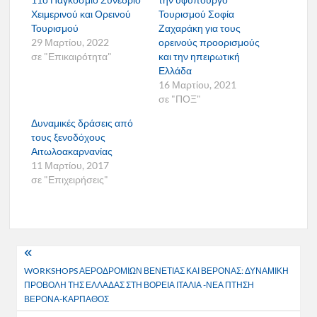
Χειμερινού και Ορεινού
Τουρισμού Σοφία
Τουρισμού
Ζαχαράκη για τους
29 Μαρτίου, 2022
ορεινούς προορισμούς
σε "Επικαιρότητα"
και την ηπειρωτική
Ελλάδα
16 Μαρτίου, 2021
σε "ΠΟΞ"
Δυναμικές δράσεις από
τους ξενοδόχους
Αιτωλοακαρνανίας
11 Μαρτίου, 2017
σε "Επιχειρήσεις"
Πλοήγηση
WORKSHOPS ΑΕΡΟΔΡΟΜΙΩΝ ΒΕΝΕΤΙΑΣ ΚΑΙ ΒΕΡΟΝΑΣ: ΔΥΝΑΜΙΚΗ
άρθρων
ΠΡΟΒΟΛΗ ΤΗΣ ΕΛΛΑΔΑΣ ΣΤΗ ΒΟΡΕΙΑ ΙΤΑΛΙΑ -ΝΕΑ ΠΤΗΣΗ
ΒΕΡΟΝΑ-ΚΑΡΠΑΘΟΣ