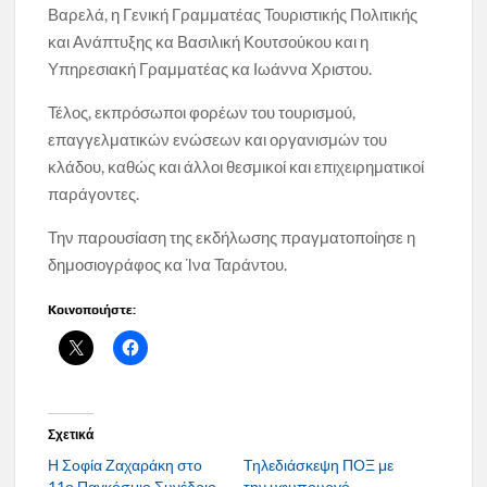
Βαρελά, η Γενική Γραμματέας Τουριστικής Πολιτικής
και Ανάπτυξης κα Βασιλική Κουτσούκου και η
Υπηρεσιακή Γραμματέας κα Ιωάννα Χριστου.
Τέλος, εκπρόσωποι φορέων του τουρισμού,
επαγγελματικών ενώσεων και οργανισμών του
κλάδου, καθώς και άλλοι θεσμικοί και επιχειρηματικοί
παράγοντες.
Την παρουσίαση της εκδήλωσης πραγματοποίησε η
δημοσιογράφος κα Ίνα Ταράντου.
Κοινοποιήστε:
Σχετικά
Η Σοφία Ζαχαράκη στο
Τηλεδιάσκεψη ΠΟΞ με
11ο Παγκόσμιο Συνέδριο
την υφυπουργό