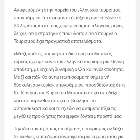
Αναφερόμενη στην πορεία του ελληνικού τουρισμού,
υπογράμμισε ότι η σημαντική αύξηση των εσόδων το
2025, ιδίως κατά τους χειμερινούς και πλάγιους μήνες,
δείχνει ότι η στρατηγική που υλοποιεί το Υπουργείο
Τουρισμού έχει πραγματικά αποτελέσματα.
«Μαζί, κράτος, τοπική αυτοδιοίκηση και ιδιωτικός
τομέας έχουμε κάνει τον ελληνικό τουρισμό μια εθνική
υπόθεση, με ισχυρή δυναμική αλλά και ανθεκτικότητα.
Μαζί και πάλι θα αντιμετωπίσουμε τη σημερινή
δύσκολη συγκυρία», υπογράμμισε, προσθέτοντας ότι η
Κυβέρνηση του Κυριάκου Μητσοτάκη έχει αποδείξει
και στο παρελθόν ότι έχει τη βούληση, τα
αντανακλαστικά και το σχέδιο να αντιμετωπίζει τις
μεγάλες προκλήσεις που εμφανίζονται μπροστά μας.
Την ίδια στιγμή, όπως επισήμανε, ο τουρισμός αλλάζει.
Σε διεθνές επίπεδο, καταγράφεται μια ισχυρή τάση για