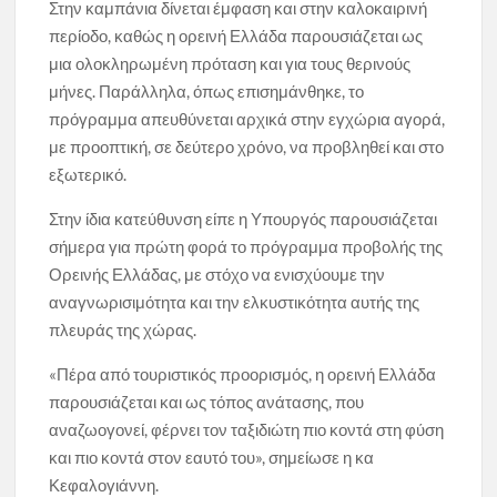
Στην καμπάνια δίνεται έμφαση και στην καλοκαιρινή
περίοδο, καθώς η ορεινή Ελλάδα παρουσιάζεται ως
μια ολοκληρωμένη πρόταση και για τους θερινούς
μήνες. Παράλληλα, όπως επισημάνθηκε, το
πρόγραμμα απευθύνεται αρχικά στην εγχώρια αγορά,
με προοπτική, σε δεύτερο χρόνο, να προβληθεί και στο
εξωτερικό.
Στην ίδια κατεύθυνση είπε η Υπουργός παρουσιάζεται
σήμερα για πρώτη φορά το πρόγραμμα προβολής της
Ορεινής Ελλάδας, με στόχο να ενισχύουμε την
αναγνωρισιμότητα και την ελκυστικότητα αυτής της
πλευράς της χώρας.
«Πέρα από τουριστικός προορισμός, η ορεινή Ελλάδα
παρουσιάζεται και ως τόπος ανάτασης, που
αναζωογονεί, φέρνει τον ταξιδιώτη πιο κοντά στη φύση
και πιο κοντά στον εαυτό του», σημείωσε η κα
Κεφαλογιάννη.