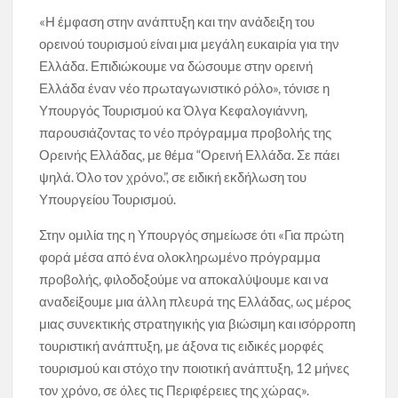
«Η έμφαση στην ανάπτυξη και την ανάδειξη του
ορεινού τουρισμού είναι μια μεγάλη ευκαιρία για την
Ελλάδα. Επιδιώκουμε να δώσουμε στην ορεινή
Ελλάδα έναν νέο πρωταγωνιστικό ρόλο», τόνισε η
Υπουργός Τουρισμού κα Όλγα Κεφαλογιάννη,
παρουσιάζοντας το νέο πρόγραμμα προβολής της
Ορεινής Ελλάδας, με θέμα “Ορεινή Ελλάδα. Σε πάει
ψηλά. Όλο τον χρόνο.”, σε ειδική εκδήλωση του
Υπουργείου Τουρισμού.
Στην ομιλία της η Υπουργός σημείωσε ότι «Για πρώτη
φορά μέσα από ένα ολοκληρωμένο πρόγραμμα
προβολής, φιλοδοξούμε να αποκαλύψουμε και να
αναδείξουμε μια άλλη πλευρά της Ελλάδας, ως μέρος
μιας συνεκτικής στρατηγικής για βιώσιμη και ισόρροπη
τουριστική ανάπτυξη, με άξονα τις ειδικές μορφές
τουρισμού και στόχο την ποιοτική ανάπτυξη, 12 μήνες
τον χρόνο, σε όλες τις Περιφέρειες της χώρας».