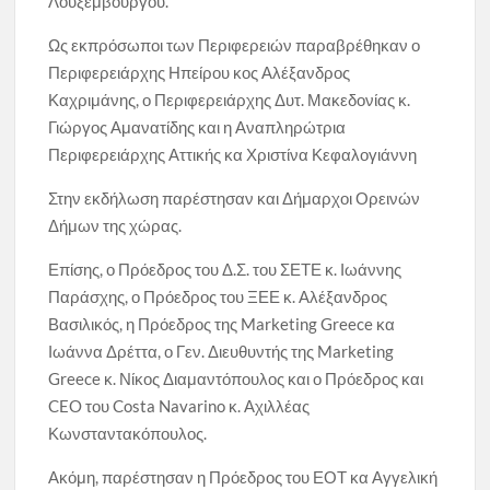
Λουξεμβούργου.
Ως εκπρόσωποι των Περιφερειών παραβρέθηκαν ο
Περιφερειάρχης Ηπείρου κος Αλέξανδρος
Καχριμάνης, ο Περιφερειάρχης Δυτ. Μακεδονίας κ.
Γιώργος Αμανατίδης και η Αναπληρώτρια
Περιφερειάρχης Αττικής κα Χριστίνα Κεφαλογιάννη
Στην εκδήλωση παρέστησαν και Δήμαρχοι Ορεινών
Δήμων της χώρας.
Επίσης, ο Πρόεδρος του Δ.Σ. του ΣΕΤΕ κ. Ιωάννης
Παράσχης, ο Πρόεδρος του ΞΕΕ κ. Αλέξανδρος
Βασιλικός, η Πρόεδρος της Marketing Greece κα
Ιωάννα Δρέττα, ο Γεν. Διευθυντής της Marketing
Greece κ. Νίκος Διαμαντόπουλος και ο Πρόεδρος και
CEO του Costa Navarino κ. Αχιλλέας
Κωνσταντακόπουλος.
Ακόμη, παρέστησαν η Πρόεδρος του ΕΟΤ κα Αγγελική