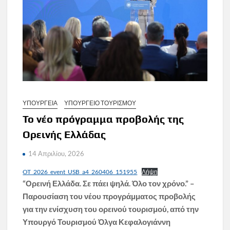
ΥΠΟΥΡΓΕΙΑ
ΥΠΟΥΡΓΕΙΟ ΤΟΥΡΙΣΜΟΥ
Το νέο πρόγραμμα προβολής της
Ορεινής Ελλάδας
14 Απριλίου, 2026
OT_2026_event_USB_a4_260406_151955
Λήψη
“Ορεινή Ελλάδα. Σε πάει ψηλά. Όλο τον χρόνο.” –
Παρουσίαση του νέου προγράμματος προβολής
για την ενίσχυση του ορεινού τουρισμού, από την
Υπουργό Τουρισμού Όλγα Κεφαλογιάννη