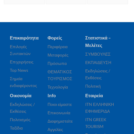
Επικαιρότητα
Φορείς
Στατιστικά –
Μελέτες
Επιλογές
Περιφέρεια
Συντακτών
ΣΥΜΒΟΥΛΕΣ
Μεταφορές
Επιχειρήσεις
ΕΚΠΑΙΔΕΥΣΗ
Πρόσωπα
Top News
Εκδηλώσεις /
ΘΕΜΑΤΙΚΟΣ
Εκθέσεις
Σημεία
ΤΟΥΡΙΣΜΟΣ
ενδιαφέροντος
Πολιτική
Τεχνολογία
Οικονομία
Info
Εταιρεία
Εκδηλώσεις /
Ποιοι είμαστε
ITN ΕΛΛΗΝΙΚΗ
Εκθέσεις
ΕΦΗΜΕΡΙΔΑ
Επικοινωνία
Πολιτισμός
ITN GREEK
Διαφημιστείτε
TOURISM
Ταξίδια
Αγγελίες