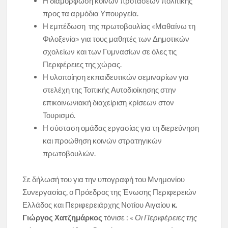
Η διαμόρφωση κοινών προτάσεων πολιτικής
προς τα αρμόδια Υπουργεία.
Η εμπέδωση της πρωτοβουλίας «Μαθαίνω τη
Φιλοξενία» για τους μαθητές των Δημοτικών
σχολείων και των Γυμνασίων σε όλες τις
Περιφέρειες της χώρας.
Η υλοποίηση εκπαιδευτικών σεμιναρίων για
στελέχη της Τοπικής Αυτοδιοίκησης στην
επικοινωνιακή διαχείριση κρίσεων στον
Τουρισμό.
Η σύσταση ομάδας εργασίας για τη διερεύνηση
και προώθηση κοινών στρατηγικών
πρωτοβουλιών.
Σε δήλωσή του για την υπογραφή του Μνημονίου
Συνεργασίας, ο Πρόεδρος της Ένωσης Περιφερειών
Ελλάδος και Περιφερειάρχης Νοτίου Αιγαίου
κ.
Γιώργος Χατζημάρκος
τόνισε : «
Οι Περιφέρειες της