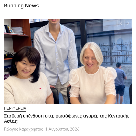
Running News
U
ΠΕΡΙΦΕΡΕΙΑ
Κ
Σταθερή επένδυση στις ρωσόφωνες αγορές της Κεντρικής
φ
Ασίας:
Γ
Γιώργος Καραχρήστος
1 Αυγούστου, 2026