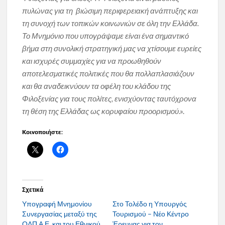
πυλώνας για τη βιώσιμη περιφερειακή ανάπτυξης και
τη συνοχή των τοπικών κοινωνιών σε όλη την Ελλάδα.
Το Μνημόνιο που υπογράψαμε είναι ένα σημαντικό
βήμα στη συνολική στρατηγική μας να χτίσουμε ευρείες
και ισχυρές συμμαχίες για να προωθηθούν
αποτελεσματικές πολιτικές που θα πολλαπλασιάζουν
και θα αναδεικνύουν τα οφέλη του κλάδου της
Φιλοξενίας για τους πολίτες, ενισχύοντας ταυτόχρονα
τη θέση της Ελλάδας ως κορυφαίου προορισμού
.».
Κοινοποιήστε:
Σχετικά
Υπογραφή Μνημονίου
Στο Τολέδο η Υπουργός
Συνεργασίας μεταξύ της
Τουρισμού – Νέο Κέντρο
ΟΛΠ Α.Ε. και του Εθνικού
Έρευνας για τον