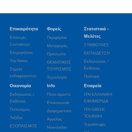
Επικαιρότητα
Φορείς
Στατιστικά –
Μελέτες
Επιλογές
Περιφέρεια
Συντακτών
ΣΥΜΒΟΥΛΕΣ
Μεταφορές
Επιχειρήσεις
ΕΚΠΑΙΔΕΥΣΗ
Πρόσωπα
Top News
Εκδηλώσεις /
ΘΕΜΑΤΙΚΟΣ
Εκθέσεις
Σημεία
ΤΟΥΡΙΣΜΟΣ
ενδιαφέροντος
Πολιτική
Τεχνολογία
Οικονομία
Info
Εταιρεία
Εκδηλώσεις /
Ποιοι είμαστε
ITN ΕΛΛΗΝΙΚΗ
Εκθέσεις
ΕΦΗΜΕΡΙΔΑ
Επικοινωνία
Πολιτισμός
ITN GREEK
Διαφημιστείτε
TOURISM
Ταξίδια
Αγγελίες
Travelmagic
ΕΞΟΠΛΙΣΜΟΣ
Newsletter