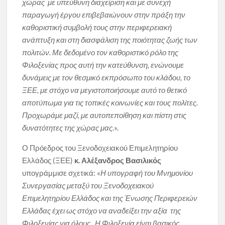
χώρας με υπεύθυνη διαχείριση και με συνεχή
παραγωγή έργου επιβεβαιώνουν στην πράξη την
καθοριστική συμβολή τους στην περιφερειακή
ανάπτυξη και στη διασφάλιση της ποιότητας ζωής των
πολιτών. Με δεδομένο τον καθοριστικό ρόλο της
Φιλοξενίας προς αυτή την κατεύθυνση, ενώνουμε
δυνάμεις με τον θεσμικό εκπρόσωπο του κλάδου, το
ΞΕΕ, με στόχο να μεγιστοποιήσουμε αυτό το θετικό
αποτύπωμα για τις τοπικές κοινωνίες και τους πολίτες.
Προχωράμε μαζί, με αυτοπεποίθηση και πίστη στις
δυνατότητες της χώρας μας.
».
Ο Πρόεδρος του Ξενοδοχειακού Επιμελητηρίου
Ελλάδος (ΞΕΕ)
κ. Αλέξανδρος Βασιλικός
υπογράμμισε σχετικά: «
Η υπογραφή του Μνημονίου
Συνεργασίας μεταξύ του Ξενοδοχειακού
Επιμελητηρίου Ελλάδος και της Ένωσης Περιφερειών
Ελλάδας έχει ως στόχο να αναδείξει την αξία της
Φιλοξενίας για όλους. Η Φιλοξενία είναι βασικός