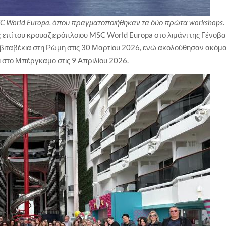
C World Europa, όπου πραγματοποιήθηκαν τα δύο πρώτα workshops.
επί του κρουαζιερόπλοιου MSC World Europa στο λιμάνι της Γένοβ
Τσιβιταβέκια στη Ρώμη στις 30 Μαρτίου 2026, ενώ ακολούθησαν ακόμ
ι στο Μπέργκαμο στις 9 Απριλίου 2026.