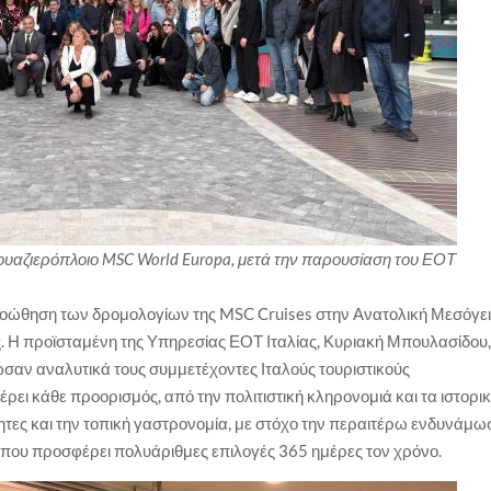
ουαζιερόπλοιο MSC World Europa, μετά την παρουσίαση του ΕΟΤ
οώθηση των δρομολογίων της MSC Cruises στην Ανατολική Μεσόγει
ς. Η προϊσταμένη της Υπηρεσίας ΕΟΤ Ιταλίας, Κυριακή Μπουλασίδου
ρωσαν αναλυτικά τους συμμετέχοντες Ιταλούς τουριστικούς
έρει κάθε προορισμός, από την πολιτιστική κληρονομιά και τα ιστορι
τητες και την τοπική γαστρονομία, με στόχο την περαιτέρω ενδυνάμω
 που προσφέρει πολυάριθμες επιλογές 365 ημέρες τον χρόνο.