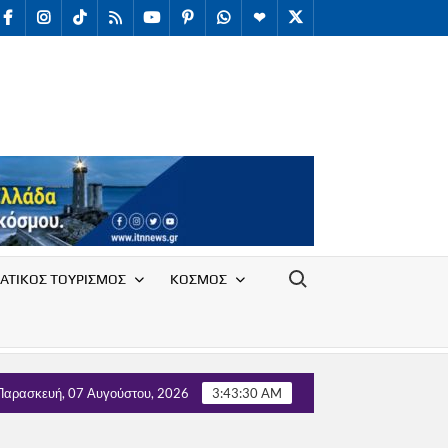
facebook
Instagram
TikTok
RSS
youtube
Pinterest
WhatsApp
Telegram
X
/
Twitter
Search for:
ΑΤΙΚΟΣ ΤΟΥΡΙΣΜΟΣ
ΚΟΣΜΟΣ
εί στο amoni
Ο ΠΣΑΠΠ φέρνει το Football Unity Festival
Παρασκευή, 07 Αυγούστου, 2026
3:43:32 AM