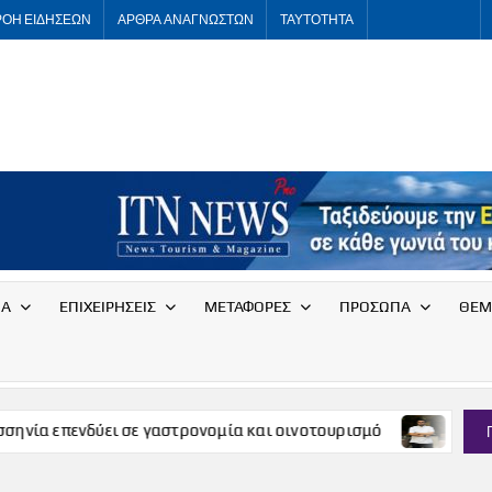
ΡΟΗ ΕΙΔΗΣΕΩΝ
ΑΡΘΡΑ ΑΝΑΓΝΩΣΤΩΝ
ΤΑΥΤΟΤΗΤΑ
ITNNEWS
International
Tourism
News
ΙΑ
ΕΠΙΧΕΙΡΗΣΕΙΣ
ΜΕΤΑΦΟΡΕΣ
ΠΡΟΣΩΠΑ
ΘΕΜ
στρονομία και οινοτουρισμό
Ο Γκίκας Ξενάκης δημιουργ