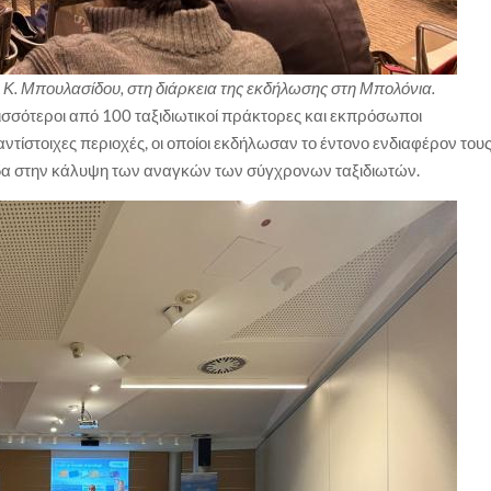
 Κ. Μπουλασίδου, στη διάρκεια της εκδήλωσης στη Μπολόνια.
σότεροι από 100 ταξιδιωτικοί πράκτορες και εκπρόσωποι
ντίστοιχες περιοχές, οι οποίοι εκδήλωσαν το έντονο ενδιαφέρον του
άδα στην κάλυψη των αναγκών των σύγχρονων ταξιδιωτών.