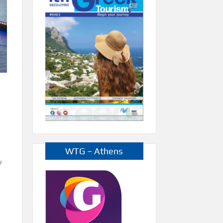
WTG – Athens
ν