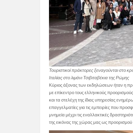
Τουριστικοί πράκτορες ξεναγούνται στο κρ
Ιταλίας στο λιμάνι Τσιβιταβέκια της Ρώμης
Κύριος άξονας των εκδηλώσεων ήταν η πρ
με επίκεντρο τους ελληνικούς προορισμού
και τα στελέχη της ίδιας υπηρεσίας ενημέ
επαγγελματίες για τις εμπειρίες που προσφ
μνημεία μέχρι τις εναλλακτικές δραστηριό
της εικόνας της χώρας μας ως προορισμού