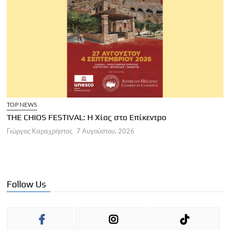
TOP NEWS
THE CHIOS FESTIVAL: Η Χίος στο Επίκεντρο
Α
Γιώργος Καραχρήστος
7 Αυγούστου, 2026
Π
Γ
Follow Us