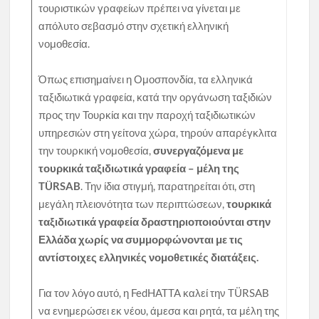
τουριστικών γραφείων πρέπει να γίνεται με
απόλυτο σεβασμό στην σχετική ελληνική
νομοθεσία.
Όπως επισημαίνει η Ομοσπονδία, τα ελληνικά
ταξιδιωτικά γραφεία, κατά την οργάνωση ταξιδιών
προς την Τουρκία και την παροχή ταξιδιωτικών
υπηρεσιών στη γείτονα χώρα, τηρούν απαρέγκλιτα
την τουρκική νομοθεσία,
συνεργαζόμενα με
τουρκικά ταξιδιωτικά γραφεία – μέλη της
TÜRSAB
. Την ίδια στιγμή, παρατηρείται ότι, στη
μεγάλη πλειονότητα των περιπτώσεων,
τουρκικά
ταξιδιωτικά γραφεία δραστηριοποιούνται στην
Ελλάδα χωρίς να συμμορφώνονται με τις
αντίστοιχες ελληνικές νομοθετικές διατάξεις.
Για τον λόγο αυτό, η FedHATTA καλεί την TÜRSAB
να ενημερώσει εκ νέου, άμεσα και ρητά, τα μέλη της