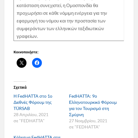
κατάσταση συνεχιστεί, η Ομοσπονδία θα
προχωρήσει σε κάθε νόμιμη ενέργεια για την
εφαρμογή του νόμου και την προστασία των
συμφερόντων των ελληνικών ταξιδιωτικών
γραφείων.
Κοινοποιήστε:
Σχετικά
Η FedHATTA στο 1o
FedHATTA: 9ο
Διεθνές Φόρουμ της
Ελληνοτουρκικό Φόρουμ
TÜRSAB
για τον Τουρισμό στη
28 Απριλίου, 2021
Σμύρνη
σε "FEDHATTA"
27 Νοεμβρίου, 2021
σε "FEDHATTA"
Κάλεσμα FedHATTA στα