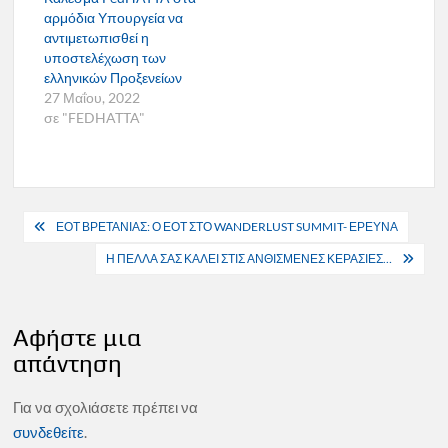
αρμόδια Υπουργεία να
αντιμετωπισθεί η
υποστελέχωση των
ελληνικών Προξενείων
27 Μαΐου, 2022
σε "FEDHATTA"
Πλοήγηση
ΕΟΤ ΒΡΕΤΑΝΙΑΣ: Ο ΕΟΤ ΣΤΟ WANDERLUST SUMMIT- ΕΡΕΥΝΑ
άρθρων
Η ΠΕΛΛΑ ΣΑΣ ΚΑΛΕΙ ΣΤΙΣ ΑΝΘΙΣΜΕΝΕΣ ΚΕΡΑΣΙΕΣ…
Αφήστε μια
απάντηση
Για να σχολιάσετε πρέπει να
συνδεθείτε
.