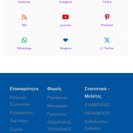
facebook
Instagram
TikTok
RSS
youtube
Pinterest
WhatsApp
Telegram
X / Twitter
Επικαιρότητα
Φορείς
Στατιστικά –
Μελέτες
Επιλογές
Περιφέρεια
Συντακτών
ΣΥΜΒΟΥΛΕΣ
Μεταφορές
Επιχειρήσεις
ΕΚΠΑΙΔΕΥΣΗ
Πρόσωπα
Top News
Εκδηλώσεις /
ΘΕΜΑΤΙΚΟΣ
Εκθέσεις
Σημεία
ΤΟΥΡΙΣΜΟΣ