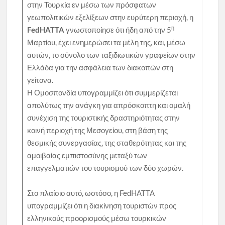
στην Τουρκία εν μέσω των πρόσφατων
γεωπολιτικών εξελίξεων στην ευρύτερη περιοχή, η
η
FedHATTA
γνωστοποίησε ότι ήδη από την 5
Μαρτίου, έχει ενημερώσει τα μέλη της, και, μέσω
αυτών, το σύνολο των ταξιδιωτικών γραφείων στην
Ελλάδα για την ασφάλεια των διακοπών στη
γείτονα.
Η Ομοσπονδία υπογραμμίζει ότι συμμερίζεται
απολύτως την ανάγκη για απρόσκοπτη και ομαλή
συνέχιση της τουριστικής δραστηριότητας στην
κοινή περιοχή της Μεσογείου, στη βάση της
θεσμικής συνεργασίας, της σταθερότητας και της
αμοιβαίας εμπιστοσύνης μεταξύ των
επαγγελματιών του τουρισμού των δύο χωρών.
Στο πλαίσιο αυτό, ωστόσο, η FedHATTA
υπογραμμίζει ότι η διακίνηση τουριστών προς
ελληνικούς προορισμούς μέσω τουρκικών